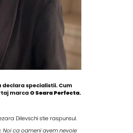
a declara specialistii. Cum
ortaj marca
O Seara Perfecta
.
ezara Dilevschi stie raspunsul.
aza. Noi ca oameni avem nevoie