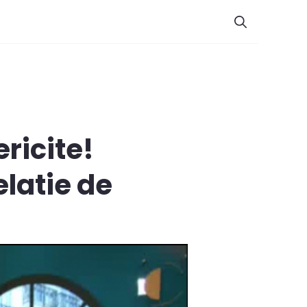
ericite!
elatie de