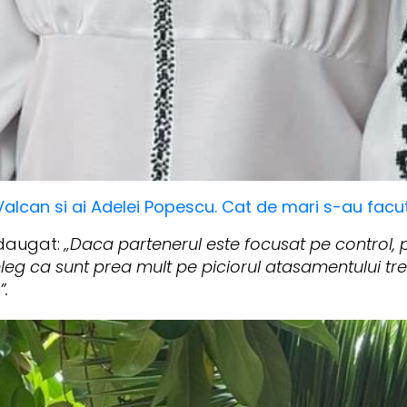
 Valcan si ai Adelei Popescu. Cat de mari s-au facu
adaugat:
„Daca partenerul este focusat pe control, p
leg ca sunt prea mult pe piciorul atasamentului treb
.