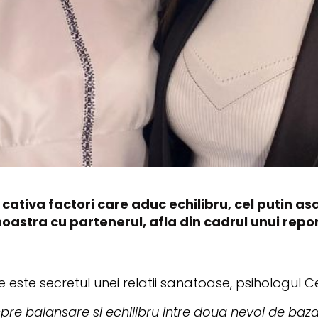
 cativa factori care aduc echilibru, cel putin as
 noastra cu partenerul, afla din cadrul unui rep
are este secretul unei relatii sanatoase, psihologul C
despre balansare si echilibru intre doua nevoi de b