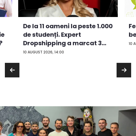
De la 11 oameni la peste 1.000
Fe
ie
de studenți. Expert
be
?
Dropshipping a marcat 3
10 
an...
10 AUGUST 2026, 14:00