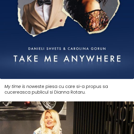
My time is now
este piesa cu care si-a propus sa
cucereasca publicul si Dianna Rotaru.