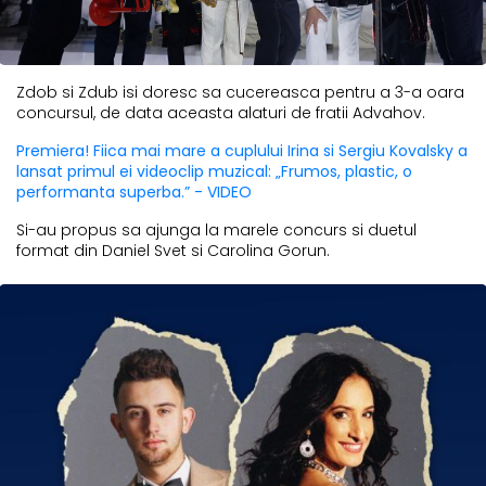
Zdob si Zdub isi doresc sa cucereasca pentru a 3-a oara
concursul, de data aceasta alaturi de fratii Advahov.
Premiera! Fiica mai mare a cuplului Irina si Sergiu Kovalsky a
lansat primul ei videoclip muzical: „Frumos, plastic, o
performanta superba.” - VIDEO
Si-au propus sa ajunga la marele concurs si duetul
format din Daniel Svet si Carolina Gorun.