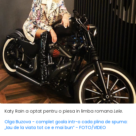
Katy Rain a optat pentru o piesa in limba romana
Lele.
Olga Buzova - complet goala intr-o cada plina de spuma:
„Iau de la viata tot ce e mai bun” - FOTO/VIDEO