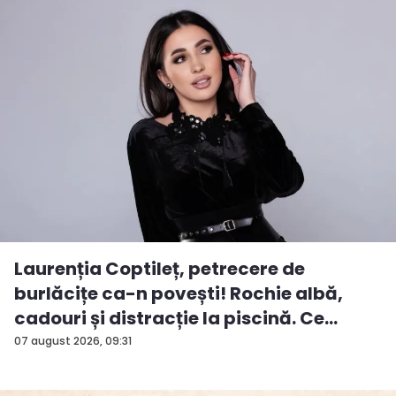
Laurenția Coptileț, petrecere de
burlăcițe ca-n povești! Rochie albă,
cadouri și distracție la piscină. Ce
surp...
07 august 2026, 09:31