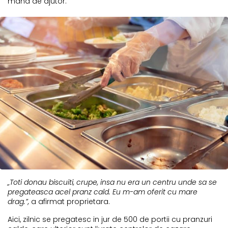
mana de ajutor.
„Toti donau biscuiti, crupe, insa nu era un centru unde sa se
pregateasca acel pranz cald. Eu m-am oferit cu mare
drag.”,
a afirmat proprietara.
Aici, zilnic se pregatesc in jur de 500 de portii cu pranzuri