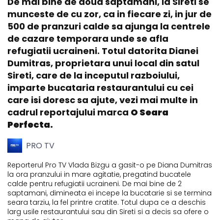
De mai bine de doua saptamani, la Sireti se
munceste de cu zor, ca in fiecare zi, in jur de
500 de pranzuri calde sa ajunga la centrele
de cazare temporara unde se afla
refugiatii ucraineni. Totul datorita Dianei
Dumitras, proprietara unui local din satul
Sireti, care de la inceputul razboiului,
imparte bucataria restaurantului cu cei
care isi doresc sa ajute, vezi mai multe in
cadrul reportajului marca
O Seara
Perfecta.
PRO TV
Reporterul Pro TV Vlada Bizgu a gasit-o pe Diana Dumitras
la ora pranzului in mare agitatie, pregatind bucatele
calde pentru refugiatii ucraineni. De mai bine de 2
saptamani, dimineata ei incepe la bucatarie si se termina
seara tarziu, la fel printre cratite. Totul dupa ce a deschis
larg usile restaurantului sau din Sireti si a decis sa ofere o