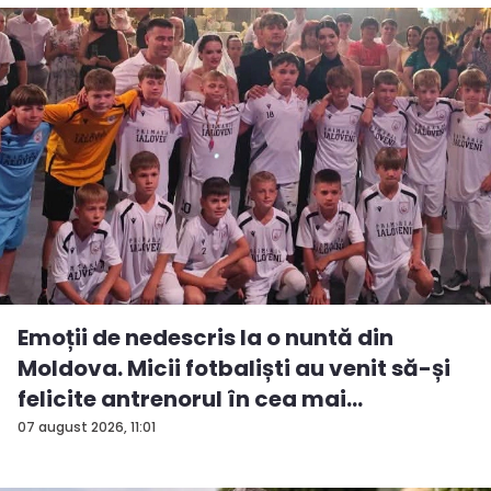
Emoții de nedescris la o nuntă din
Moldova. Micii fotbaliști au venit să-și
felicite antrenorul în cea mai
importan...
07 august 2026, 11:01