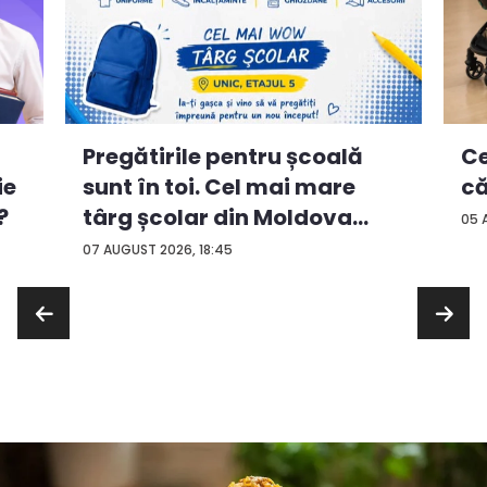
Ce
Pregătirile pentru școală
ie
că
sunt în toi. Cel mai mare
?
târg școlar din Moldova
05 
con...
07 AUGUST 2026, 18:45