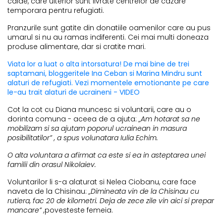
calde, care ulterior sunt livrate centrelor de cazare
temporara pentru refugiati.
Pranzurile sunt gatite din donatiile oamenilor care au pus
umarul si nu au ramas indiferenti. Cei mai multi doneaza
produse alimentare, dar si cratite mari.
Viata lor a luat o alta intorsatura! De mai bine de trei
saptamani, bloggeritele Ina Ceban si Marina Mindru sunt
alaturi de refugiati. Vezi momentele emotionante pe care
le-au trait alaturi de ucraineni - VIDEO
Cot la cot cu Diana muncesc si voluntarii, care au o
dorinta comuna - aceea de a ajuta:
„Am hotarat sa ne
mobilizam si sa ajutam poporul ucrainean in masura
posibilitatilor” , a spus volunatara Iulia Echim.
O alta voluntara a afirmat ca este si ea in asteptarea unei
familii din orasul Nikolaiev.
Voluntarilor li s-a alaturat si Nelea Ciobanu, care face
naveta de la Chisinau:
„Dimineata vin de la Chisinau cu
rutiera, fac 20 de kilometri. Deja de zece zile vin aici si prepar
mancare” ,
povesteste femeia.