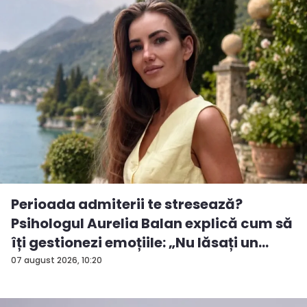
Perioada admiterii te stresează?
Psihologul Aurelia Balan explică cum să
îți gestionezi emoțiile: „Nu lăsați un
rezu...
07 august 2026, 10:20