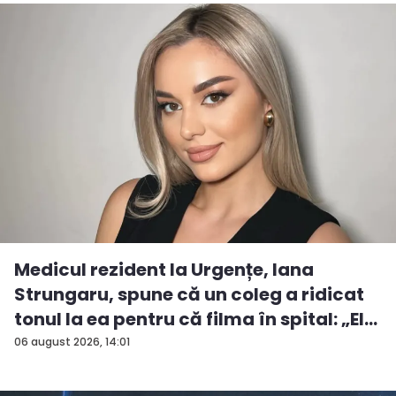
Medicul rezident la Urgențe, Iana
Strungaru, spune că un coleg a ridicat
tonul la ea pentru că filma în spital: „El
a...
06 august 2026, 14:01