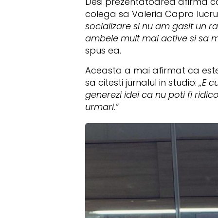
Desi prezentatoarea afirma ca
colega sa Valeria Capra lucru
socializare si nu am gasit un r
ambele mult mai active si sa 
spus ea.
Aceasta a mai afirmat ca este 
sa citesti jurnalul in studio:
„E c
generezi idei ca nu poti fi ridic
urmari.”