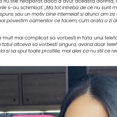
 nu stie neaparat daca a avut aceasta dorinta, da
rile s-au schimbat:
„Ma tot intreba de ce nu sunt m
aspuns sau un motiv bine intemeiat si atunci am zis
mai povestim oamenilor ce facem, cum arata o zi 
mult mai complicat sa vorbesti in fata unui telefo
u totul altceva sa vorbesti singura, avand doar telefo
ola si sa spui toate prostiile, mai ales ca nu stii ce 