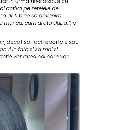
r in urma unei discutii cu
ai activa pe retelele de
 ca ar fi bine sa devenim
de munca, cum arata dupa..”,
a
n, decat sa faci reportaje sau
nul in fata si sa mai si
reactie vor avea cei care vor