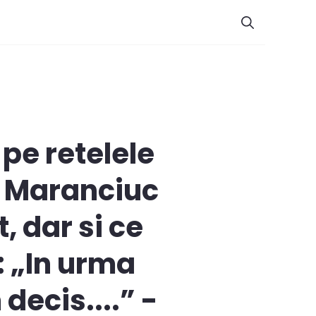
pe retelele
na Maranciuc
, dar si ce
: „In urma
decis....” -