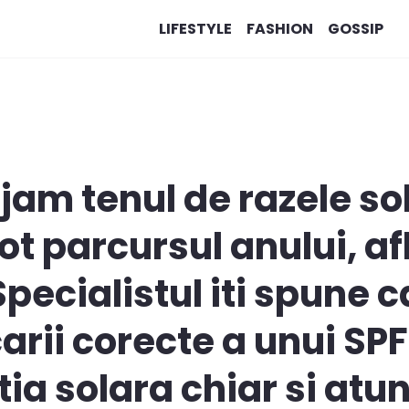
LIFESTYLE
FASHION
GOSSIP
am tenul de razele so
ot parcursul anului, af
pecialistul iti spune c
arii corecte a unui SPF
tia solara chiar si atu