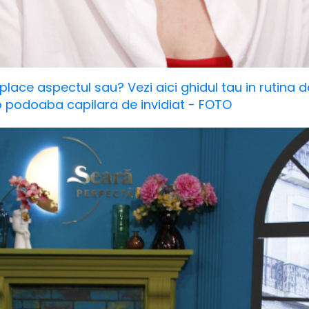
 place aspectul sau? Vezi aici ghidul tau in rutina de
 o podoaba capilara de invidiat - FOTO