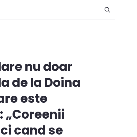
lare nu doar
la de la Doina
are este
: „Coreenii
nci cand se