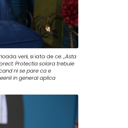
ada verii, si iata de ce:
„Asta
ect. Protectia solara trebuie
 cand ni se pare ca e
eenii in general aplica