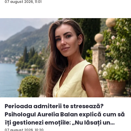
importan...
07 august 2026, 11:01
Perioada admiterii te stresează?
Psihologul Aurelia Balan explică cum să
îți gestionezi emoțiile: „Nu lăsați un
rezu...
07 august 2026, 10:20