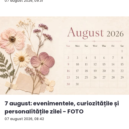
surp...
07 august 2026, 09:31
7 august: evenimentele, curiozitățile și
personalitățile zilei - FOTO
07 august 2026, 08:42