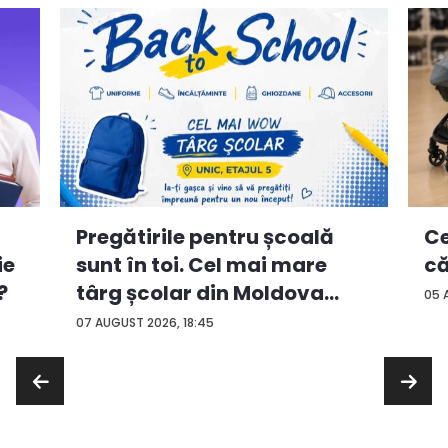
Ce
Pregătirile pentru școală
ie
că
sunt în toi. Cel mai mare
?
târg școlar din Moldova
05 
con...
07 AUGUST 2026, 18:45