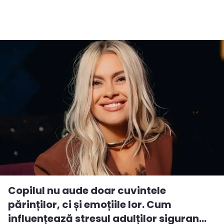
Copilul nu aude doar cuvintele
părinților, ci și emoțiile lor. Cum
influențează stresul adulților siguran...