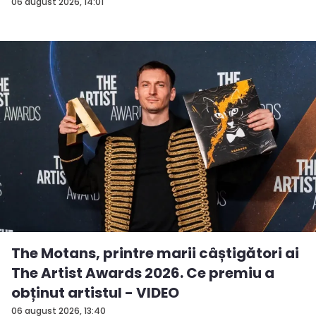
a...
06 august 2026, 14:01
The Motans, printre marii câștigători ai
The Artist Awards 2026. Ce premiu a
obținut artistul - VIDEO
06 august 2026, 13:40