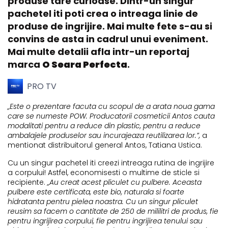
produse tare curioase. Dintr-un singur
pachetel iti poti crea o intreaga linie de
produse de ingrijire. Mai multe fete s-au si
convins de asta in cadrul unui eveniment.
Mai multe detalii afla intr-un reportaj
marca
O Seara Perfecta
.
PRO TV
„Este o prezentare facuta cu scopul de a arata noua gama
care se numeste POW. Producatorii cosmeticii Antos cauta
modalitati pentru a reduce din plastic, pentru a reduce
ambalajele produselor sau incurajeaza reutilizarea lor.”,
a
mentionat distribuitorul general Antos, Tatiana Ustica.
Cu un singur pachetel iti creezi intreaga rutina de ingrijire
a corpului! Astfel, economisesti o multime de sticle si
recipiente.
„Au creat acest pliculet cu pulbere. Aceasta
pulbere este certificata, este bio, naturala si foarte
hidratanta pentru pielea noastra. Cu un singur pliculet
reusim sa facem o cantitate de 250 de mililitri de produs, fie
pentru ingrijirea corpului, fie pentru ingrijirea tenului sau