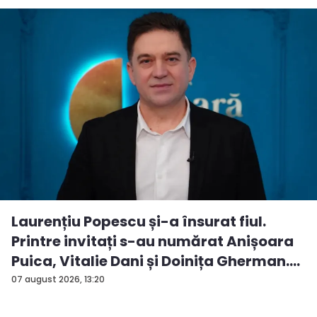
Laurențiu Popescu și-a însurat fiul.
Printre invitați s-au numărat Anișoara
Puica, Vitalie Dani și Doinița Gherman.
P...
07 august 2026, 13:20