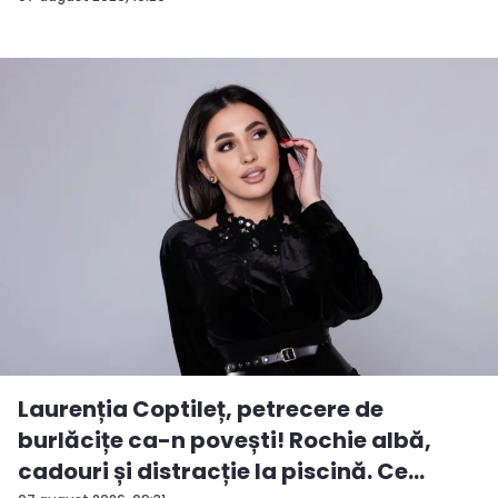
Laurenția Coptileț, petrecere de
burlăcițe ca-n povești! Rochie albă,
cadouri și distracție la piscină. Ce