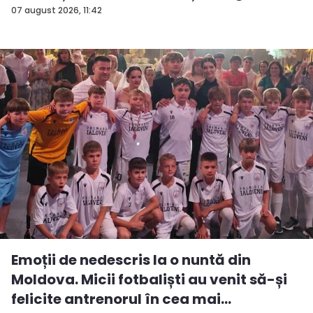
07 august 2026, 11:42
Emoții de nedescris la o nuntă din
Moldova. Micii fotbaliști au venit să-și
felicite antrenorul în cea mai