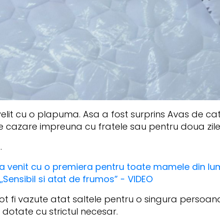
velit cu o plapuma. Asa a fost surprins Avas de cat
 de cazare impreuna cu fratele sau pentru doua zile
.
 a venit cu o premiera pentru toate mamele din lu
 „Sensibil si atat de frumos” - VIDEO
 fi vazute atat saltele pentru o singura persoana
 dotate cu strictul necesar.