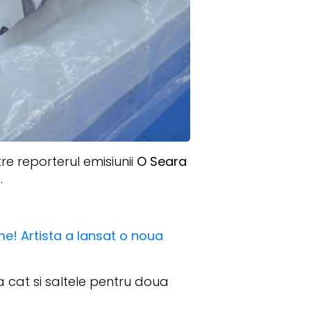
re reporterul emisiunii
O Seara
.
me! Artista a lansat o noua
 cat si saltele pentru doua