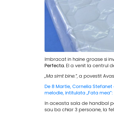
Imbracat in haine groase si in
Perfecta.
El a venit la centrul
„Ma simt bine.”
, a povestit Avas
De 8 Martie, Cornelia Stefanet
melodie, intitulata „Fata mea”:
In aceasta sala de handbal pot
sau ba chiar 3 persoane, la fel