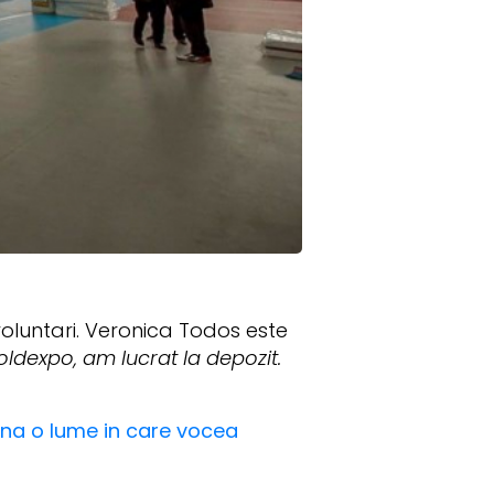
voluntari. Veronica Todos este
oldexpo, am lucrat la depozit.
una o lume in care vocea