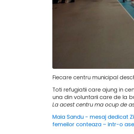
Fiecare centru municipal desch
Toti refugiatii care ajung in 
una din voluntarii care de la bu
La acest centru ma ocup de ase
Maia Sandu - mesaj dedicat Zil
femeilor conteaza – intr-o as