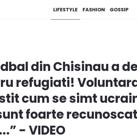
LIFESTYLE
FASHION
GOSSIP
dbal din Chisinau a d
u refugiati! Voluntar
tit cum se simt ucrain
sunt foarte recunoscat
...” - VIDEO