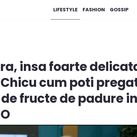
LIFESTYLE
FASHION
GOSSIP
a, insa foarte delicata
 Chicu cum poti pregat
 de fructe de padure i
EO