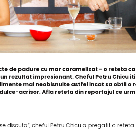
cte de padure cu mar caramelizat - o reteta car
 un rezultat impresionant. Cheful Petru Chicu 
imente mai neobisnuite astfel incat sa obtii o r
, dulce-acrisor. Afla reteta din reportajul ce u
se discuta”, cheful Petru Chicu a pregatit o retet