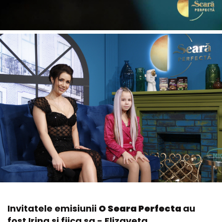
Invitatele emisiunii
O Seara Perfecta
au
fost Irina si fiica sa - Elizaveta.