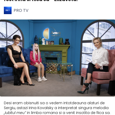
PRO TV
Desi eram obisnuiti sa o vedem intotdeauna alaturi de
Sergiu, astazi Irina Kovalsky a interpretat singura melodia
„Iubitul meu”
in limba romana si a venit insotita de fiica sa.