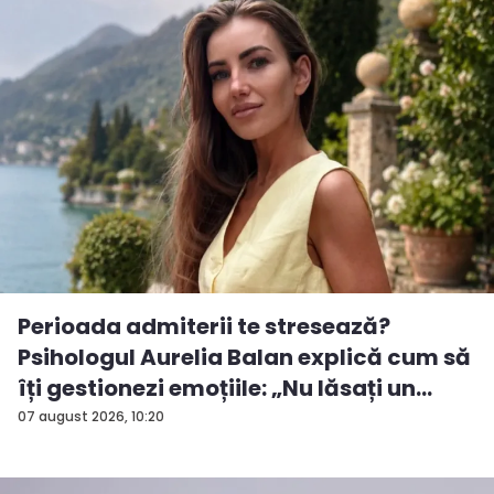
Perioada admiterii te stresează?
Psihologul Aurelia Balan explică cum să
îți gestionezi emoțiile: „Nu lăsați un
rezu...
07 august 2026, 10:20