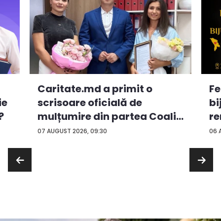
Caritate.md a primit o
Fe
ie
scrisoare oficială de
bi
?
mulțumire din partea Coali...
re
...
07 AUGUST 2026, 09:30
06 