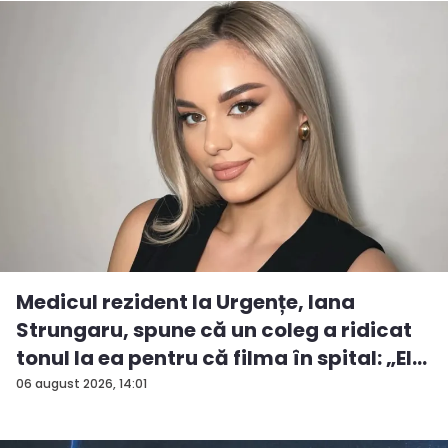
Medicul rezident la Urgențe, Iana
Strungaru, spune că un coleg a ridicat
tonul la ea pentru că filma în spital: „El
a...
06 august 2026, 14:01