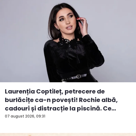
Laurenția Coptileț, petrecere de
burlăcițe ca-n povești! Rochie albă,
cadouri și distracție la piscină. Ce
surp...
07 august 2026, 09:31