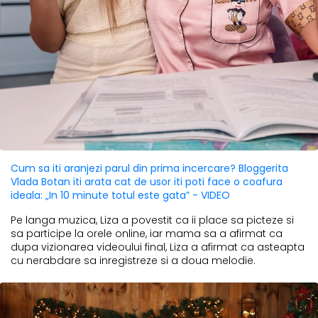
Cum sa iti aranjezi parul din prima incercare? Bloggerita
Vlada Botan iti arata cat de usor iti poti face o coafura
ideala: „In 10 minute totul este gata” - VIDEO
Pe langa muzica, Liza a povestit ca ii place sa picteze si
sa participe la orele online, iar mama sa a afirmat ca
dupa vizionarea videoului final, Liza a afirmat ca asteapta
cu nerabdare sa inregistreze si a doua melodie.