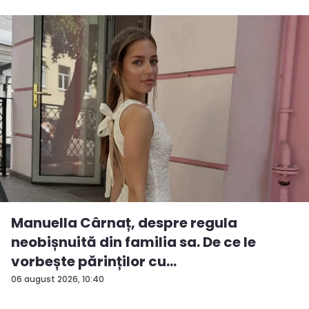
Manuella Cârnaț, despre regula
neobișnuită din familia sa. De ce le
vorbește părinților cu
„dumneavoastră...
06 august 2026, 10:40