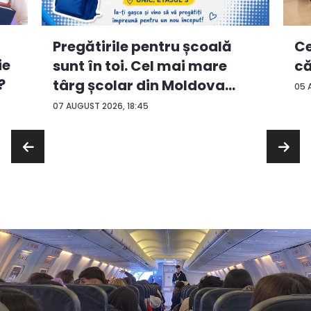
Ce
Pregătirile pentru școală
ie
că
sunt în toi. Cel mai mare
?
târg școlar din Moldova
05 
con...
07 AUGUST 2026, 18:45