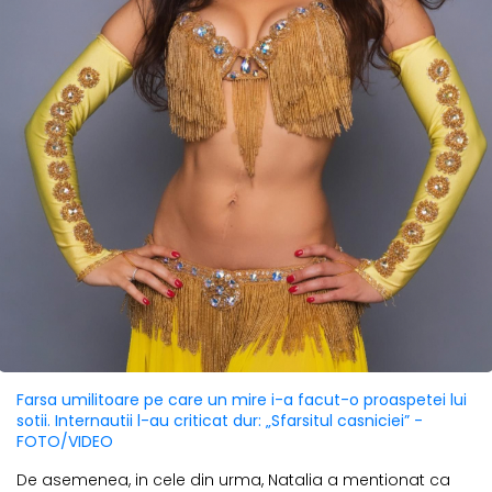
Farsa umilitoare pe care un mire i-a facut-o proaspetei lui
sotii. Internautii l-au criticat dur: „Sfarsitul casniciei” -
FOTO/VIDEO
De asemenea, in cele din urma, Natalia a mentionat ca