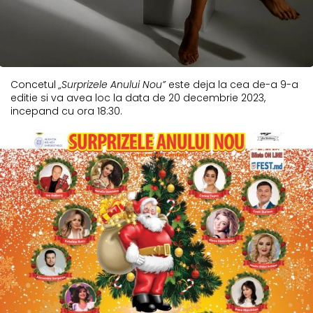
Concetul
„Surprizele Anului Nou”
este deja la cea de-a 9-a
editie si va avea loc la data de 20 decembrie 2023,
incepand cu ora 18:30.