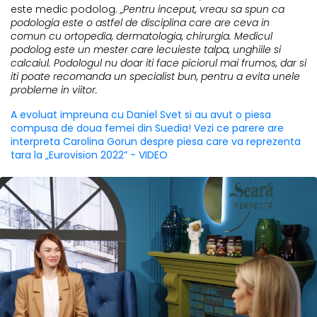
este medic podolog.
„Pentru inceput, vreau sa spun ca
podologia este o astfel de disciplina care are ceva in
comun cu ortopedia, dermatologia, chirurgia. Medicul
podolog este un mester care lecuieste talpa, unghiile si
calcaiul. Podologul nu doar iti face piciorul mai frumos, dar si
iti poate recomanda un specialist bun, pentru a evita unele
probleme in viitor.
A evoluat impreuna cu Daniel Svet si au avut o piesa
compusa de doua femei din Suedia! Vezi ce parere are
interpreta Carolina Gorun despre piesa care va reprezenta
tara la „Eurovision 2022” - VIDEO