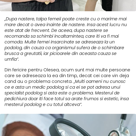
„Dupa nastere, talpa femeii poate creste cu o marime mai
mare decat o avea inainte de nastere. Insa acest lucru nu
este atat de frecvent. De aceea, dupa nastere se
recomanda sa schimbi incaltamintea, care iti va fi mai
comoda. Multe femei insarcinate se adreseaza la un
podolog, din cauza ca organismul sufera de o schimbare
brusca a greutatii, iar picioarele din aceasta cauza se
umfla”.
Din fericire pentru Olesea, acum sunt mai multe persoane
care se adreseaza la ea din timp, decat cei care vin deja
cand au o problema concreta.
„Multi oameni nu cunosc
ce e asta un medic podolog si ca ei se pot adresa unui
specialist podolog si asta este o problema. Mesterul de
pedichiura doar iti face totul sa arate frumos si estetic, insa
mesterul podolog e cu totul altceva”.