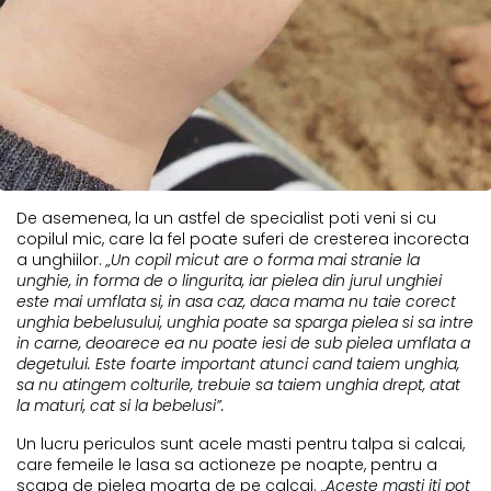
De asemenea, la un astfel de specialist poti veni si cu
copilul mic, care la fel poate suferi de cresterea incorecta
a unghiilor.
„Un copil micut are o forma mai stranie la
unghie, in forma de o lingurita, iar pielea din jurul unghiei
este mai umflata si, in asa caz, daca mama nu taie corect
unghia bebelusului, unghia poate sa sparga pielea si sa intre
in carne, deoarece ea nu poate iesi de sub pielea umflata a
degetului. Este foarte important atunci cand taiem unghia,
sa nu atingem colturile, trebuie sa taiem unghia drept, atat
la maturi, cat si la bebelusi”.
Un lucru periculos sunt acele masti pentru talpa si calcai,
care femeile le lasa sa actioneze pe noapte, pentru a
scapa de pielea moarta de pe calcai.
„Aceste masti iti pot