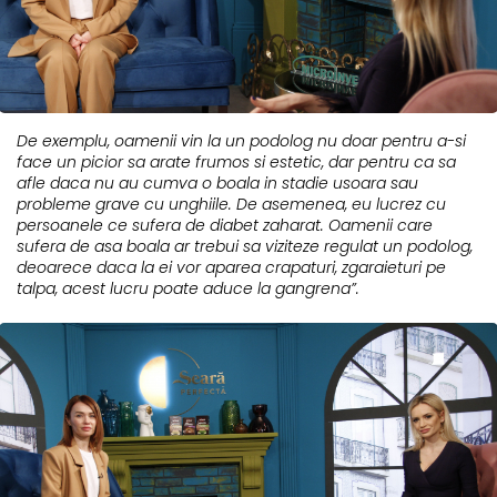
De exemplu, oamenii vin la un podolog nu doar pentru a-si
face un picior sa arate frumos si estetic, dar pentru ca sa
afle daca nu au cumva o boala in stadie usoara sau
probleme grave cu unghiile. De asemenea, eu lucrez cu
persoanele ce sufera de diabet zaharat. Oamenii care
sufera de asa boala ar trebui sa viziteze regulat un podolog,
deoarece daca la ei vor aparea crapaturi, zgaraieturi pe
talpa, acest lucru poate aduce la gangrena”.