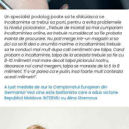
Un specialist podolog poate sa te sfatuiasca ce
incaltaminte ar trebui sa porti, pentru a evita problemele
la nivelul picioarelor.
„Trebuie de incetat sa mai cumparam
incaltamintea online, ea trebuie numaidecat sa fie probata
inainte de procurare. Nu poti merge intr-un magazin si sa
zici ca sa iti dea o anumita marime a incaltamintei, trebuie
sa te conduci mai mult dupa cati centimetri are talpa. Cand
probam o incaltaminte, talpa de la aceasta trebuie sa fie cu
8-10 milimetri mai mare decat talpa piciorului nostru,
deoarece noi cand mergem, talpa se mareste de la 5 la 8
milimetri. Ti s-ar parea ca e putin, insa foarte mult conteaza
acesti milimetri”.
A luat medalia de aur la Campionatul European din
Germania! Vezi cine este biatlonista care a adus victorie
Republicii Moldova. INTERVIU cu Alina Stremous