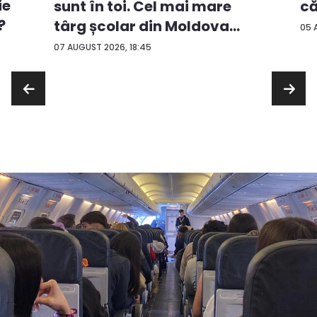
ie
că
sunt în toi. Cel mai mare
?
târg școlar din Moldova
05 
con...
07 AUGUST 2026, 18:45