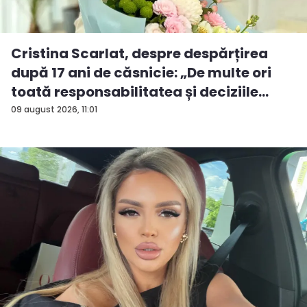
Cristina Scarlat, despre despărțirea
după 17 ani de căsnicie: „De multe ori
toată responsabilitatea și deciziile
erau...
09 august 2026, 11:01