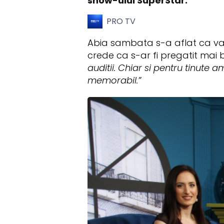
show-ului SuperStar.
PRO TV
Abia sambata s-a aflat ca va f
crede ca s-ar fi pregatit mai 
auditii. Chiar si pentru tinute 
memorabil.”