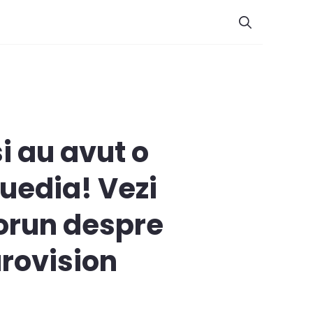
i au avut o
uedia! Vezi
Gorun despre
urovision