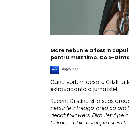
Mare nebunie a fost in capul C
pentru mult timp. Ce s-a int
PRO TV
Cand vorbim despre Cristina Mi
extravaganta a jurnalistei.
Recent Cristina si-a scos dread
nebunie intreaga, cred ca am l
decat followers. Filmuletul pe c
Oamenii abia asteapta sa-ti tai