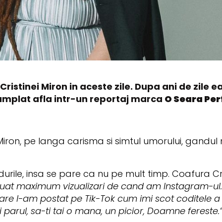
ristinei Miron in aceste zile. Dupa ani de zile e
amplat afla intr-un reportaj marca
O Seara Per
ron, pe langa carisma si simtul umorului, gandul 
urile, insa se pare ca nu pe mult timp. Coafura Cris
uat maximum vizualizari de cand am Instagram-ul. 
are l-am postat pe Tik-Tok cum imi scot coditele a l
 parul, sa-ti tai o mana, un picior, Doamne fereste.