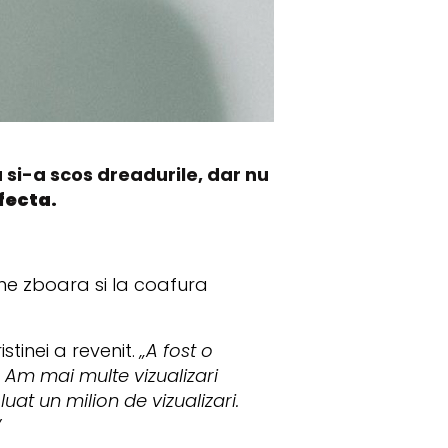
a si-a scos dreadurile, dar nu
fecta.
ne zboara si la coafura
tinei a revenit.
„A fost o
Am mai multe vizualizari
uat un milion de vizualizari.
”