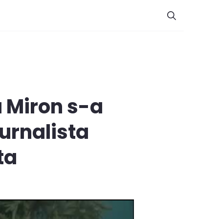
a Miron s-a
jurnalista
ta