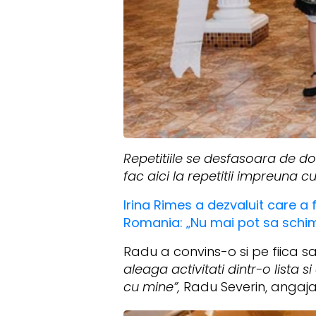
Repetitiile se desfasoara de d
fac aici la repetitii impreuna cu
Irina Rimes a dezvaluit care a f
Romania: „Nu mai pot sa schi
Radu a convins-o si pe fiica s
aleaga activitati dintr-o lista 
cu mine”,
Radu Severin, angajat