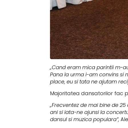
„Cand eram mica parintii m-au d
Pana la urma i-am convins si m-
place, eu si tata ne ajutam re
Majoritatea dansatorilor fac p
„Frecventez de mai bine de 25 de
ani si iata-ne ajunsi la concert
dansul si muzica populara”,
Al