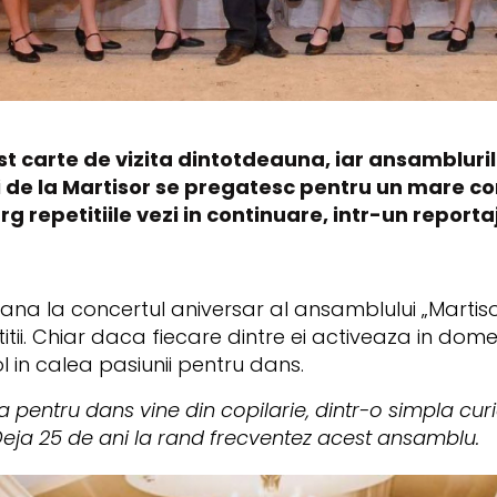
t carte de vizita dintotdeauna, iar ansambluri
i de la Martisor se pregatesc pentru un mare co
g repetitiile vezi in continuare, intr-un report
a la concertul aniversar al ansamblului „Martisor”
titii. Chiar daca fiecare dintre ei activeaza in dome
 in calea pasiunii pentru dans.
a pentru dans vine din copilarie, dintr-o simpla cur
Deja 25 de ani la rand frecventez acest ansamblu.