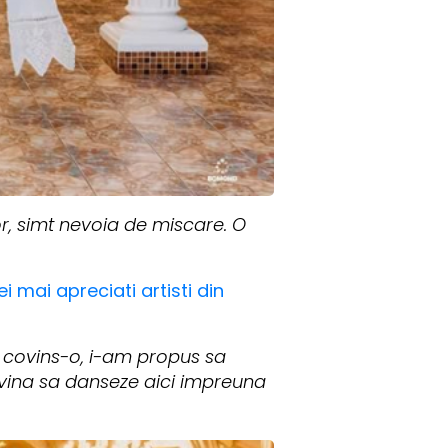
r, simt nevoia de miscare. O
i mai apreciati artisti din
 covins-o, i-am propus sa
sa vina sa danseze aici impreuna