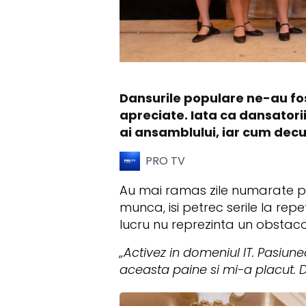
Dansurile populare ne-au fos
apreciate. Iata ca dansatori
ai ansamblului, iar cum decur
PRO TV
Au mai ramas zile numarate pan
munca, isi petrec serile la repe
lucru nu reprezinta un obstacol
„Activez in domeniul IT. Pasiune
aceasta paine si mi-a placut. 