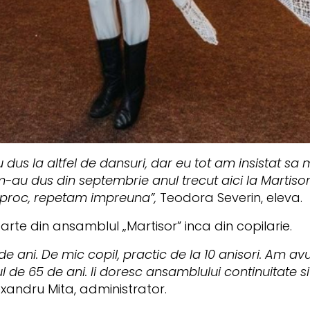
us la altfel de dansuri, dar eu tot am insistat sa m
au dus din septembrie anul trecut aici la Martisor. 
ciproc, repetam impreuna”,
Teodora Severin, eleva.
arte din ansamblul „Martisor” inca din copilarie.
 ani. De mic copil, practic de la 10 anisori. Am avut
ul de 65 de ani. Ii doresc ansamblului continuitate s
exandru Mita, administrator.