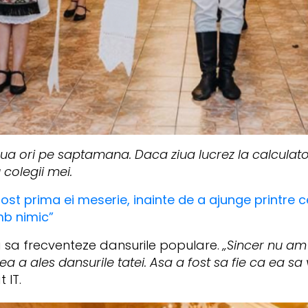
oua ori pe saptamana. Daca ziua lucrez la calculato
 colegii mei.
ost prima ei meserie, inainte de a ajunge printre ce
mb nimic”
a sa frecventeze dansurile populare.
„Sincer nu am
si ea a ales dansurile tatei. Asa a fost sa fie ca ea 
 IT.