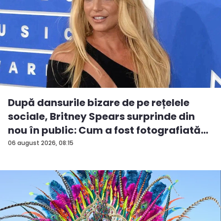
După dansurile bizare de pe rețelele
sociale, Britney Spears surprinde din
nou în public: Cum a fost fotografiată
î...
06 august 2026, 08:15