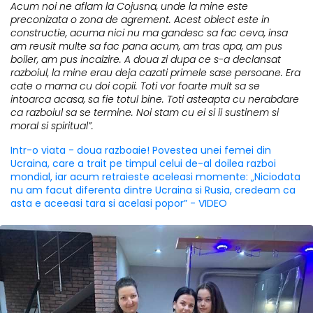
Acum noi ne aflam la Cojusna, unde la mine este
preconizata o zona de agrement. Acest obiect este in
constructie, acuma nici nu ma gandesc sa fac ceva, insa
am reusit multe sa fac pana acum, am tras apa, am pus
boiler, am pus incalzire. A doua zi dupa ce s-a declansat
razboiul, la mine erau deja cazati primele sase persoane. Era
cate o mama cu doi copii. Toti vor foarte mult sa se
intoarca acasa, sa fie totul bine. Toti asteapta cu nerabdare
ca razboiul sa se termine. Noi stam cu ei si ii sustinem si
moral si spiritual”.
Intr-o viata - doua razboaie! Povestea unei femei din
Ucraina, care a trait pe timpul celui de-al doilea razboi
mondial, iar acum retraieste aceleasi momente: „Niciodata
nu am facut diferenta dintre Ucraina si Rusia, credeam ca
asta e aceeasi tara si acelasi popor” - VIDEO