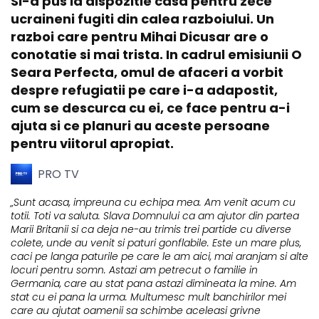
Si-a pus la dispozitie casa pentru zece
ucraineni fugiti din calea razboiului. Un
razboi care pentru Mihai Dicusar are o
conotatie si mai trista. In cadrul emisiunii O
Seara Perfecta, omul de afaceri a vorbit
despre refugiatii pe care i-a adapostit,
cum se descurca cu ei, ce face pentru a-i
ajuta si ce planuri au aceste persoane
pentru viitorul apropiat.
PRO TV
„Sunt acasa, impreuna cu echipa mea. Am venit acum cu
totii. Toti va saluta. Slava Domnului ca am ajutor din partea
Marii Britanii si ca deja ne-au trimis trei partide cu diverse
colete, unde au venit si paturi gonflabile. Este un mare plus,
caci pe langa paturile pe care le am aici, mai aranjam si alte
locuri pentru somn. Astazi am petrecut o familie in
Germania, care au stat pana astazi dimineata la mine. Am
stat cu ei pana la urma. Multumesc mult banchirilor mei
care au ajutat oamenii sa schimbe aceleasi grivne