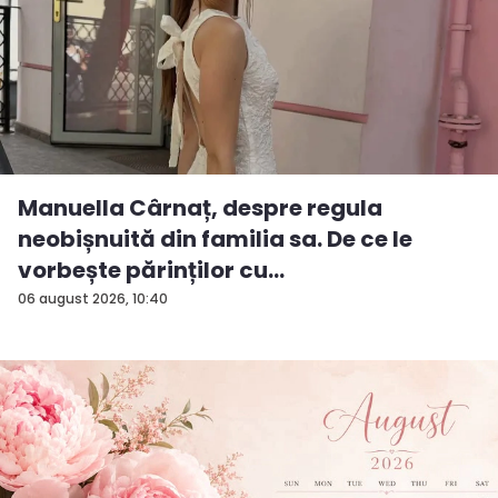
Manuella Cârnaț, despre regula
neobișnuită din familia sa. De ce le
vorbește părinților cu
„dumneavoastră...
06 august 2026, 10:40