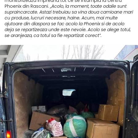
monitorizeaza impreuna tot ce se intampla la centru
Phoenix din Rascani.
„Acolo, la moment, toate odaile sunt
supraincarcate. Astazi trebuiau sa vina doua camioane mari
cu produse, lucruri necesare, haine. Acum, mai multe
ajutoare din diaspora se fac acolo la Phoenix si de acolo
deja se repartizeaza unde este nevoie. Acolo se alege totul,
se aranjeaza, ca totul sa fie repartizat corect”.