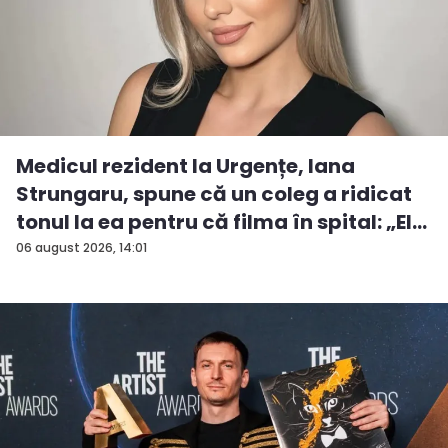
Medicul rezident la Urgențe, Iana
Strungaru, spune că un coleg a ridicat
tonul la ea pentru că filma în spital: „El
a...
06 august 2026, 14:01