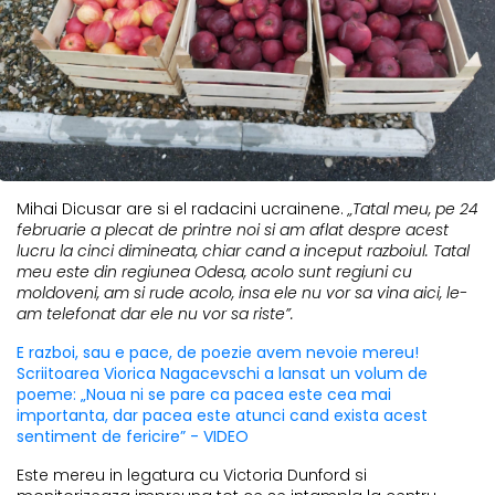
Mihai Dicusar are si el radacini ucrainene.
„Tatal meu, pe 24
februarie a plecat de printre noi si am aflat despre acest
lucru la cinci dimineata, chiar cand a inceput razboiul. Tatal
meu este din regiunea Odesa, acolo sunt regiuni cu
moldoveni, am si rude acolo, insa ele nu vor sa vina aici, le-
am telefonat dar ele nu vor sa riste”.
E razboi, sau e pace, de poezie avem nevoie mereu!
Scriitoarea Viorica Nagacevschi a lansat un volum de
poeme: „Noua ni se pare ca pacea este cea mai
importanta, dar pacea este atunci cand exista acest
sentiment de fericire” - VIDEO
Este mereu in legatura cu Victoria Dunford si