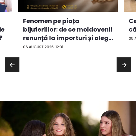
Ce
Fenomen pe piața
ie
că
bijuteriilor: de ce moldovenii
?
renunță la importuri și aleg
05 
...
06 AUGUST 2026, 12:31