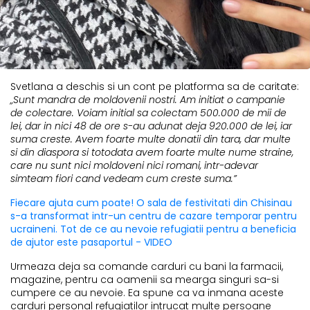
Svetlana a deschis si un cont pe platforma sa de caritate:
„Sunt mandra de moldovenii nostri. Am initiat o campanie
de colectare. Voiam initial sa colectam 500.000 de mii de
lei, dar in nici 48 de ore s-au adunat deja 920.000 de lei, iar
suma creste. Avem foarte multe donatii din tara, dar multe
si din diaspora si totodata avem foarte multe nume straine,
care nu sunt nici moldoveni nici romani, intr-adevar
simteam fiori cand vedeam cum creste suma.”
Fiecare ajuta cum poate! O sala de festivitati din Chisinau
s-a transformat intr-un centru de cazare temporar pentru
ucraineni. Tot de ce au nevoie refugiatii pentru a beneficia
de ajutor este pasaportul - VIDEO
Urmeaza deja sa comande carduri cu bani la farmacii,
magazine, pentru ca oamenii sa mearga singuri sa-si
cumpere ce au nevoie. Ea spune ca va inmana aceste
carduri personal refugiatilor intrucat multe persoane