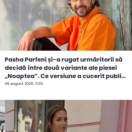
Pasha Parfeni și-a rugat urmăritorii să
decidă între două variante ale piesei
„Noaptea”. Ce versiune a cucerit publi...
06 august 2026, 11:00