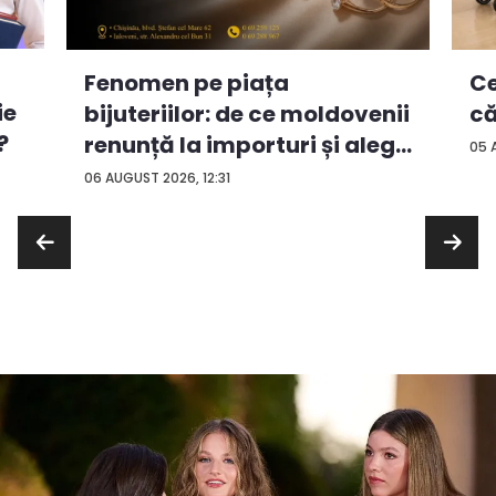
Ce
Fenomen pe piața
ie
că
bijuteriilor: de ce moldovenii
?
renunță la importuri și aleg
05 
...
06 AUGUST 2026, 12:31