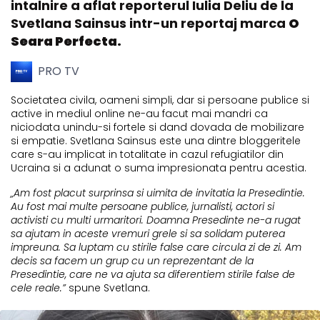
intalnire a aflat reporterul Iulia Deliu de la
Svetlana Sainsus intr-un reportaj marca
O
Seara Perfecta.
PRO TV
Societatea civila, oameni simpli, dar si persoane publice si
active in mediul online ne-au facut mai mandri ca
niciodata unindu-si fortele si dand dovada de mobilizare
si empatie. Svetlana Sainsus este una dintre bloggeritele
care s-au implicat in totalitate in cazul refugiatilor din
Ucraina si a adunat o suma impresionata pentru acestia.
„Am fost placut surprinsa si uimita de invitatia la Presedintie.
Au fost mai multe persoane publice, jurnalisti, actori si
activisti cu multi urmaritori. Doamna Presedinte ne-a rugat
sa ajutam in aceste vremuri grele si sa solidam puterea
impreuna. Sa luptam cu stirile false care circula zi de zi. Am
decis sa facem un grup cu un reprezentant de la
Presedintie, care ne va ajuta sa diferentiem stirile false de
cele reale.”
spune Svetlana.