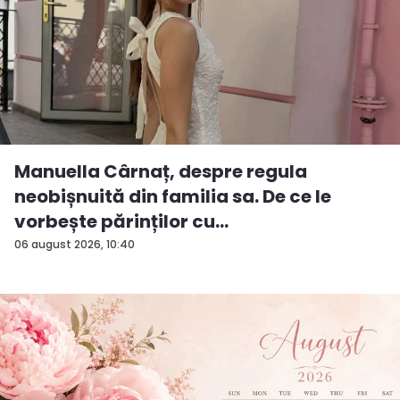
Manuella Cârnaț, despre regula
neobișnuită din familia sa. De ce le
vorbește părinților cu
„dumneavoastră...
06 august 2026, 10:40