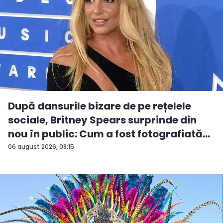
După dansurile bizare de pe rețelele
sociale, Britney Spears surprinde din
nou în public: Cum a fost fotografiată
î...
06 august 2026, 08:15