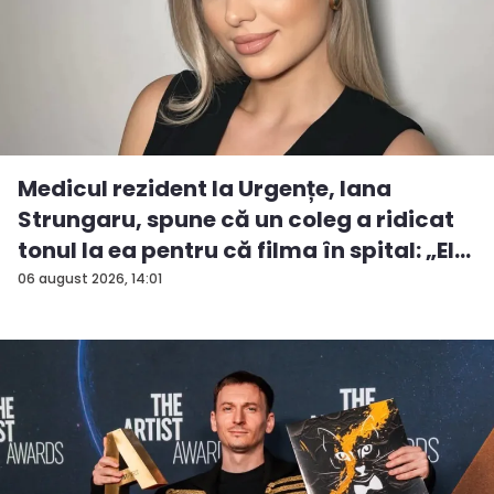
Medicul rezident la Urgențe, Iana
Strungaru, spune că un coleg a ridicat
tonul la ea pentru că filma în spital: „El
a...
06 august 2026, 14:01