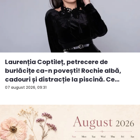
Laurenția Coptileț, petrecere de
burlăcițe ca-n povești! Rochie albă,
cadouri și distracție la piscină. Ce
surp...
07 august 2026, 09:31