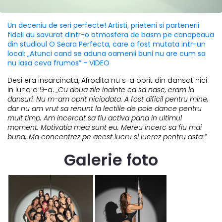
Un deceniu de seri perfecte! Artisti, prieteni si partenerii
fideli au savurat dintr-o atmosfera de basm pe canapeaua
din studioul O Seara Perfecta, care a fost mutata intr-un
local: „Atunci cand se aduna oamenii buni nu are cum sa
nu iasa ceva frumos” - VIDEO
Desi era insarcinata, Afrodita nu s-a oprit din dansat nici
in luna a 9-a.
„Cu doua zile inainte ca sa nasc, eram la
dansuri. Nu m-am oprit niciodata. A fost dificil pentru mine,
dar nu am vrut sa renunt la lectiile de pole dance pentru
mult timp. Am incercat sa fiu activa pana in ultimul
moment. Motivatia mea sunt eu. Mereu incerc sa fiu mai
buna. Ma concentrez pe acest lucru si lucrez pentru asta.”
Galerie foto