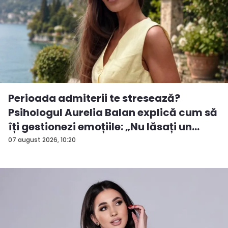
Perioada admiterii te stresează?
Psihologul Aurelia Balan explică cum să
îți gestionezi emoțiile: „Nu lăsați un
rezu...
07 august 2026, 10:20