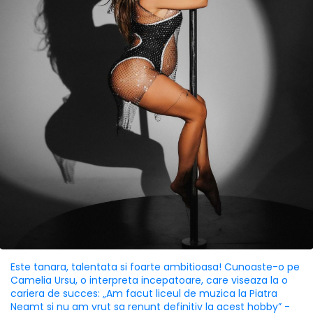
Este tanara, talentata si foarte ambitioasa! Cunoaste-o pe
Camelia Ursu, o interpreta incepatoare, care viseaza la o
cariera de succes: „Am facut liceul de muzica la Piatra
Neamt si nu am vrut sa renunt definitiv la acest hobby” -