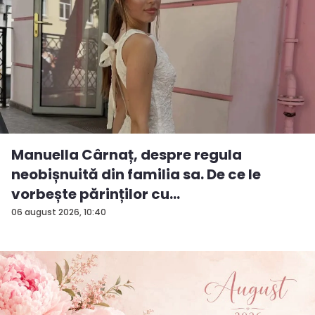
Manuella Cârnaț, despre regula
neobișnuită din familia sa. De ce le
vorbește părinților cu
„dumneavoastră...
06 august 2026, 10:40