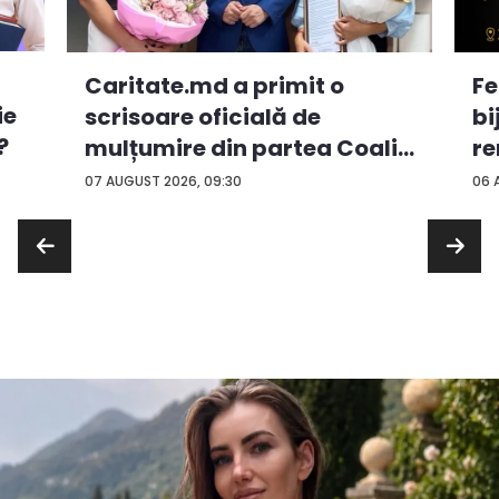
Caritate.md a primit o
Fe
ie
scrisoare oficială de
bi
?
mulțumire din partea Coali...
re
...
07 AUGUST 2026, 09:30
06 