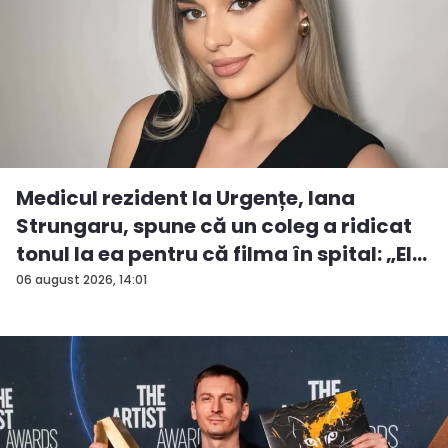
Medicul rezident la Urgențe, Iana
Strungaru, spune că un coleg a ridicat
tonul la ea pentru că filma în spital: „El
a...
06 august 2026, 14:01