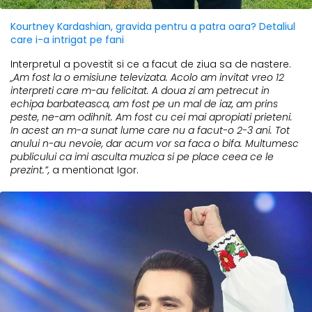
Kourtney Kardashian, gravida pentru a patra oara? Detaliul
care i-a intrigat pe fani
Interpretul a povestit si ce a facut de ziua sa de nastere.
„Am fost la o emisiune televizata. Acolo am invitat vreo 12
interpreti care m-au felicitat. A doua zi am petrecut in
echipa barbateasca, am fost pe un mal de iaz, am prins
peste, ne-am odihnit. Am fost cu cei mai apropiati prieteni.
In acest an m-a sunat lume care nu a facut-o 2-3 ani. Tot
anului n-au nevoie, dar acum vor sa faca o bifa. Multumesc
publicului ca imi asculta muzica si pe place ceea ce le
prezint.”,
a mentionat Igor.