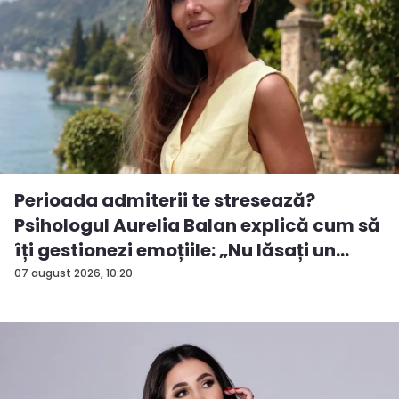
Perioada admiterii te stresează?
Psihologul Aurelia Balan explică cum să
îți gestionezi emoțiile: „Nu lăsați un
rezu...
07 august 2026, 10:20