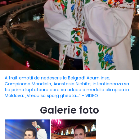
A trait emotii de nedescris la Belgrad! Acum insa,
Campioana Mondiala, Anastasia Nichita, intentioneaza sa
fie prima luptatoare care va aduce o medalie olimpica in
Moldova: „Vreau sa sparg gheata...” - VIDEO
Galerie foto