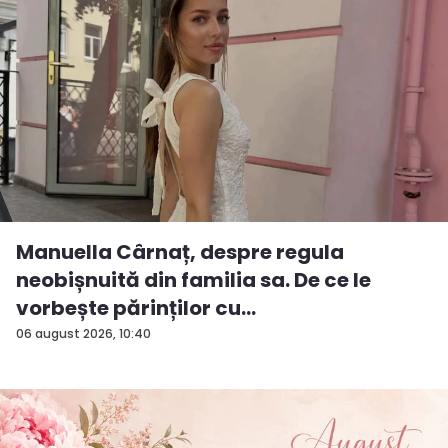
Manuella Cârnaț, despre regula
neobișnuită din familia sa. De ce le
vorbește părinților cu
„dumneavoastră...
06 august 2026, 10:40