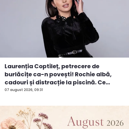
Laurenția Coptileț, petrecere de
burlăcițe ca-n povești! Rochie albă,
cadouri și distracție la piscină. Ce
surp...
07 august 2026, 09:31