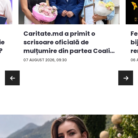
Caritate.md a primit o
Fe
ie
scrisoare oficială de
bi
?
mulțumire din partea Coali...
re
...
07 AUGUST 2026, 09:30
06 