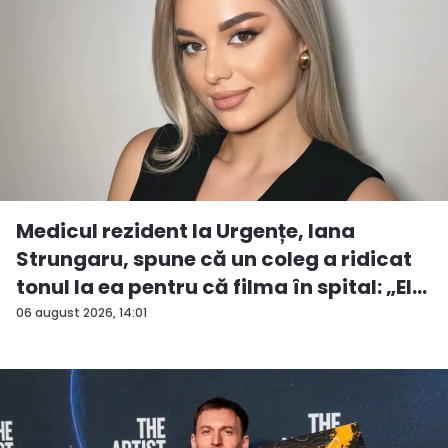
Medicul rezident la Urgențe, Iana
Strungaru, spune că un coleg a ridicat
tonul la ea pentru că filma în spital: „El
a...
06 august 2026, 14:01