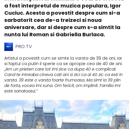
a fost interpretul de muzica populara, Igor
Cuciuc. Acesta a povestit despre cum si-a
sarbatorit cea de-a treizeci si noua
aniversare, dar si despre cum s-a simtit la
nunta lui Roman si Gabriella Burlaca.
PRO TV
Artistul a povestit cum se simte la varsta de 39 de ani, iar
si faptul ca putin il sperie ca se apropie cea de 40 de ani.
„Am un prieten care tot imi zice ca dupa 40 e complicat.
Cand te intreaba cineva cati ani si zici ca ai 40 zic ca esti in
varsta. 39 este o varsta foarte frumoasa. Ma simt la 39 plin
de forta, vocea imi suna. Om fericit, om implinit. Familia imi
este sanatoasa.”