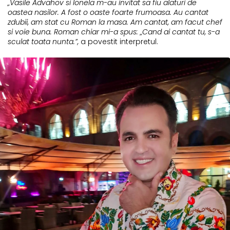
„Vasile Advahov si Ionela m-au invitat sa fiu alaturi de
oastea nasilor. A fost o oaste foarte frumoasa. Au cantat
zdubii, am stat cu Roman la masa. Am cantat, am facut chef
si voie buna. Roman chiar mi-a spus: „Cand ai cantat tu, s-a
sculat toata nunta.”,
a povestit interpretul.