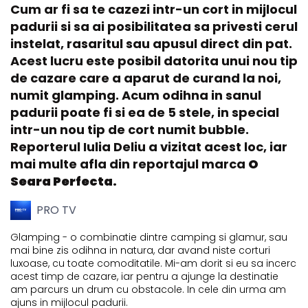
Cum ar fi sa te cazezi intr-un cort in mijlocul
padurii si sa ai posibilitatea sa privesti cerul
instelat, rasaritul sau apusul direct din pat.
Acest lucru este posibil datorita unui nou tip
de cazare care a aparut de curand la noi,
numit glamping. Acum odihna in sanul
padurii poate fi si ea de 5 stele, in special
intr-un nou tip de cort numit bubble.
Reporterul Iulia Deliu a vizitat acest loc, iar
mai multe afla din reportajul marca
O
Seara Perfecta.
PRO TV
Glamping - o combinatie dintre camping si glamur, sau
mai bine zis odihna in natura, dar avand niste corturi
luxoase, cu toate comoditatile. Mi-am dorit si eu sa incerc
acest timp de cazare, iar pentru a ajunge la destinatie
am parcurs un drum cu obstacole. In cele din urma am
ajuns in mijlocul padurii.