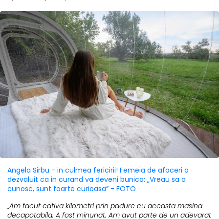
Angela Sirbu - in culmea fericirii! Femeia de afaceri a
dezvaluit ca in curand va deveni bunica: „Vreau sa o
cunosc, sunt foarte curioasa” - FOTO
„Am facut cativa kilometri prin padure cu aceasta masina
decapotabila. A fost minunat. Am avut parte de un adevarat