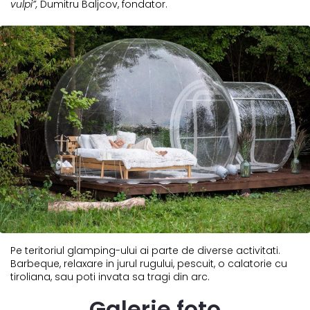
vulpi”,
Dumitru Baljcov, fondator.
Pe teritoriul glamping-ului ai parte de diverse activitati.
Barbeque, relaxare in jurul rugului, pescuit, o calatorie cu
tiroliana, sau poti invata sa tragi din arc.
Galerie foto