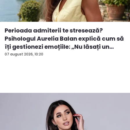
Perioada admiterii te stresează?
Psihologul Aurelia Balan explică cum să
îți gestionezi emoțiile: „Nu lăsați un
rezu...
07 august 2026, 10:20