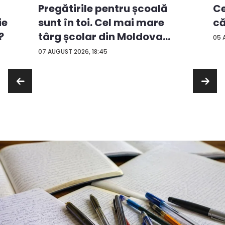
Ce
Pregătirile pentru școală
ie
că
sunt în toi. Cel mai mare
?
târg școlar din Moldova
05 
con...
07 AUGUST 2026, 18:45