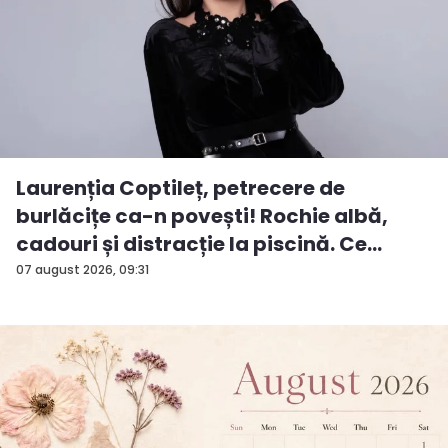
Laurenția Coptileț, petrecere de
burlăcițe ca-n povești! Rochie albă,
cadouri și distracție la piscină. Ce
surp...
07 august 2026, 09:31