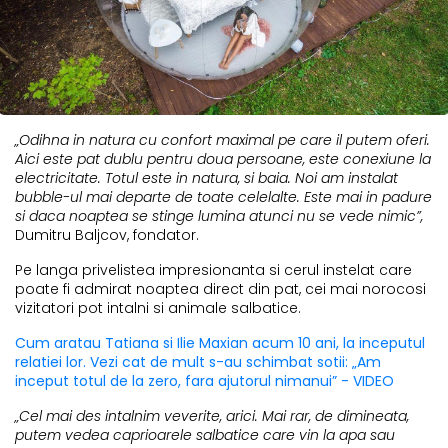
„Odihna in natura cu confort maximal pe care il putem oferi.
Aici este pat dublu pentru doua persoane, este conexiune la
electricitate. Totul este in natura, si baia. Noi am instalat
bubble-ul mai departe de toate celelalte. Este mai in padure
si daca noaptea se stinge lumina atunci nu se vede nimic”,
Dumitru Baljcov, fondator.
Pe langa privelistea impresionanta si cerul instelat care
poate fi admirat noaptea direct din pat, cei mai norocosi
vizitatori pot intalni si animale salbatice.
Cum aratau Tatiana si Ilie Maxian acum 10 ani, la inceputul
relatiei lor. Vezi cat de mult s-au schimbat sotii: „Am
inceput totul de la zero, fara ajutorul nimanui” - VIDEO
„Cel mai des intalnim veverite, arici. Mai rar, de dimineata,
putem vedea caprioarele salbatice care vin la apa sau