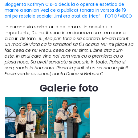
Bloggerita Kathryn C s-a decis la o operatie estetica de
marire a sanilor! Vezi ce a publicat tanara in varsta de 19
ani pe retelele sociale: „Imi era atat de frica” - FOTO/VIDEO
In curand vin sarbatorile de iarna si in aceste zile
importante, Doina Arsene intentioneaza sa stea acasa,
alaturi de familie.
„Asa prin tara o sa cantam. Mi-am facut
un mod de viata ca la sarbatori sa fiu acasa. Nu-mi place sa
fac ceea ce nu vreau, ceea ce nu simt. E bine asa cum
este. In anul care vine noi vom veni cu o premiera, cu o
piesa noua. Sa aveti sanatate si bucurie in toate. Paine si
sare, roada in hambare. Gand implinit si un an nou implinit.
Foaie verde ca alunul, canta Doina si Nebunu”.
Galerie foto