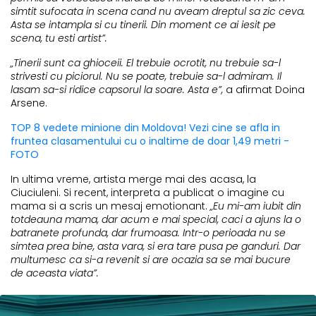
simtit sufocata in scena cand nu aveam dreptul sa zic ceva.
Asta se intampla si cu tinerii. Din moment ce ai iesit pe
scena, tu esti artist”.
„Tinerii sunt ca ghioceii. El trebuie ocrotit, nu trebuie sa-l
strivesti cu piciorul. Nu se poate, trebuie sa-l admiram. Il
lasam sa-si ridice capsorul la soare. Asta e”,
a afirmat Doina
Arsene.
TOP 8 vedete minione din Moldova! Vezi cine se afla in
fruntea clasamentului cu o inaltime de doar 1,49 metri -
FOTO
In ultima vreme, artista merge mai des acasa, la
Ciuciuleni. Si recent, interpreta a publicat o imagine cu
mama si a scris un mesaj emotionant.
„Eu mi-am iubit din
totdeauna mama, dar acum e mai special, caci a ajuns la o
batranete profunda, dar frumoasa. Intr-o perioada nu se
simtea prea bine, asta vara, si era tare pusa pe ganduri. Dar
multumesc ca si-a revenit si are ocazia sa se mai bucure
de aceasta viata”.