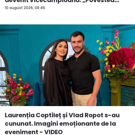
devenit vicecampioană: „Povestea
mea...
10 august 2026, 08:45
Laurenția Coptileț și Vlad Ropot s-au
cununat. Imagini emoționante de la
eveniment - VIDEO