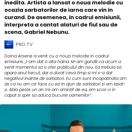
inedita. Artista a lansat o noua melodie cu
ocazia sarbatorilor de iarna care vin in
curand. De asemenea, in cadrul emisiunii,
interpreta a cantat alaturi de fiul sau de
scena, Gabriel Nebunu.
PRO TV
Doina Arsene a venit cu o noua melodie in cadrul
emisiunii.
„I-am dat o alta haina. M-am gandit ca acum a
venit momentul sa o ofer publicului din nou. Ea trebuia sa
apara anul trecut, dar a durat ceva timp si mi s-a dat
negativul inainte de sarbatori. Eu cum sunt incapatinata am
zis ca nu am ce face cu ea in ajun de sarbatori si am lasat-
o. Abia peste un an mi-am amintit de ea, am scos-o in
capat si sper sa aduca bucurie oamenilor”.