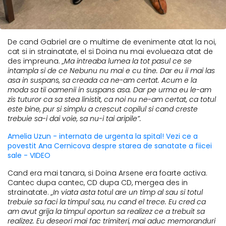
De cand Gabriel are o multime de evenimente atat la noi,
cat si in strainatate, el si Doina nu mai evolueaza atat de
des impreuna.
„Ma intreaba lumea la tot pasul ce se
intampla si de ce Nebunu nu mai e cu tine. Dar eu ii mai las
asa in suspans, sa creada ca ne-am certat. Acum e la
moda sa tii oamenii in suspans asa. Dar pe urma eu le-am
zis tuturor ca sa stea linistit, ca noi nu ne-am certat, ca totul
este bine, pur si simplu a crescut copilul si cand creste
trebuie sa-i dai voie, sa nu-i tai aripile”.
Amelia Uzun - internata de urgenta la spital! Vezi ce a
povestit Ana Cernicova despre starea de sanatate a fiicei
sale - VIDEO
Cand era mai tanara, si Doina Arsene era foarte activa.
Cantec dupa cantec, CD dupa CD, mergea des in
strainatate.
„In viata asta totul are un timp al sau si totul
trebuie sa faci la timpul sau, nu cand el trece. Eu cred ca
am avut grija la timpul oportun sa realizez ce a trebuit sa
realizez. Eu deseori mai fac trimiteri, mai aduc memoranduri