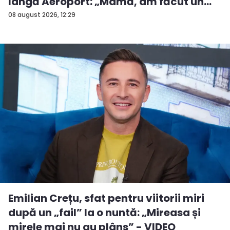
lângă Aeroport: „Mamă, am făcut un
ac...
08 august 2026, 12:29
Emilian Crețu, sfat pentru viitorii miri
după un „fail” la o nuntă: „Mireasa și
mirele mai nu au plâns” - VIDEO