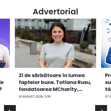
Advertorial
Zi de sărbătoare în lumea
Pr
ie
faptelor bune. Tatiana Rusu,
su
?
fondatoarea MCharity,
tâ
oma...
co
10 AUGUST 2026, 11:35
07 