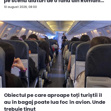
pe scenă alături de o fană din Români...
10 august 2026, 08:00
Obiectul pe care aproape toți turiștii îl
au în bagaj poate lua foc în avion. Unde
trebuie ținut