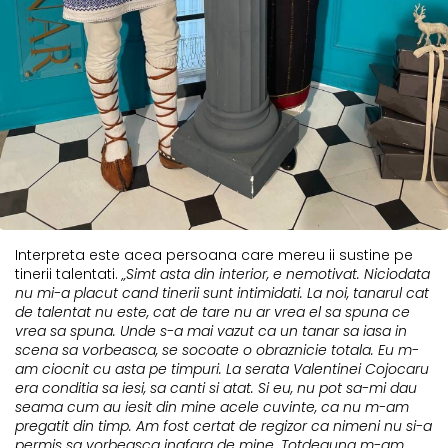
Interpreta este acea persoana care mereu ii sustine pe
tinerii talentati.
„Simt asta din interior, e nemotivat. Niciodata
nu mi-a placut cand tinerii sunt intimidati. La noi, tanarul cat
de talentat nu este, cat de tare nu ar vrea el sa spuna ce
vrea sa spuna. Unde s-a mai vazut ca un tanar sa iasa in
scena sa vorbeasca, se socoate o obraznicie totala. Eu m-
am ciocnit cu asta pe timpuri. La serata Valentinei Cojocaru
era conditia sa iesi, sa canti si atat. Si eu, nu pot sa-mi dau
seama cum au iesit din mine acele cuvinte, ca nu m-am
pregatit din timp. Am fost certat de regizor ca nimeni nu si-a
permis sa vorbeasca inafara de mine. Totdeauna m-am