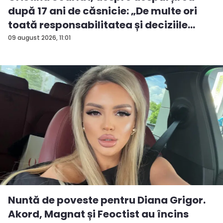
după 17 ani de căsnicie: „De multe ori
toată responsabilitatea și deciziile
erau...
09 august 2026, 11:01
Nuntă de poveste pentru Diana Grigor.
Akord, Magnat și Feoctist au încins