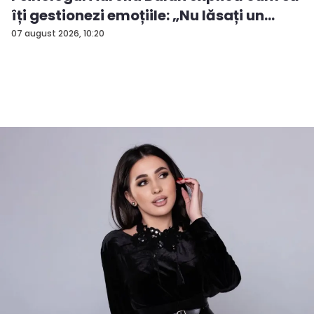
îți gestionezi emoțiile: „Nu lăsați un
rezu...
07 august 2026, 10:20