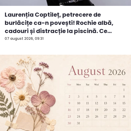
Laurenția Coptileț, petrecere de
burlăcițe ca-n povești! Rochie albă,
cadouri și distracție la piscină. Ce
surp...
07 august 2026, 09:31