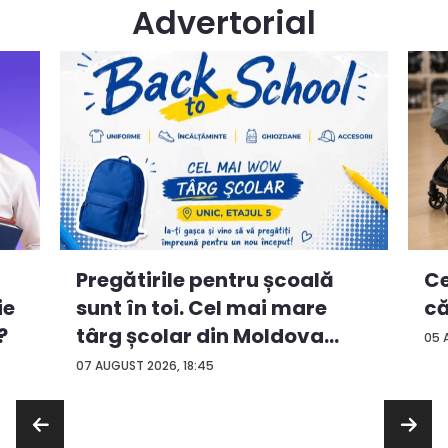
Advertorial
Ce
Pregătirile pentru școală
ie
că
sunt în toi. Cel mai mare
?
târg școlar din Moldova
05 
con...
07 AUGUST 2026, 18:45