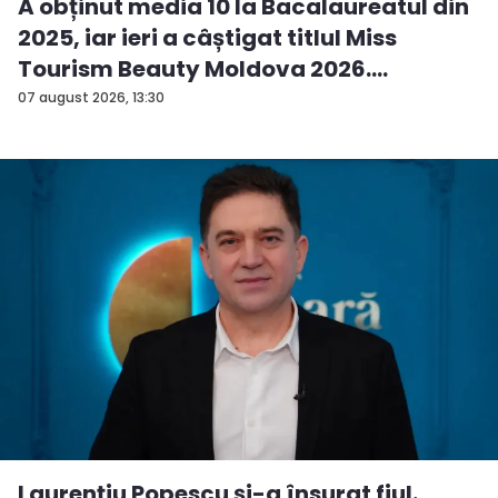
A obținut media 10 la Bacalaureatul din
2025, iar ieri a câștigat titlul Miss
Tourism Beauty Moldova 2026.
Andreea...
07 august 2026, 13:30
Laurențiu Popescu și-a însurat fiul.