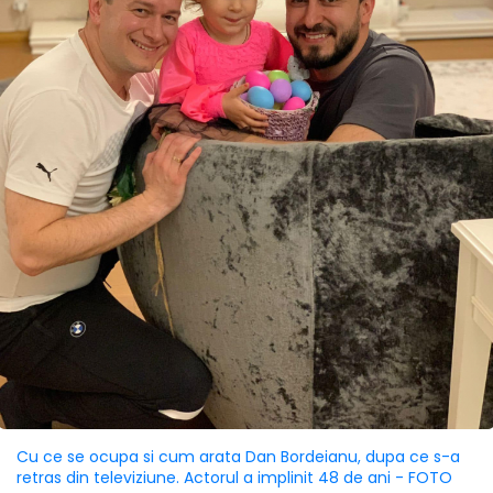
Cu ce se ocupa si cum arata Dan Bordeianu, dupa ce s-a
retras din televiziune. Actorul a implinit 48 de ani - FOTO