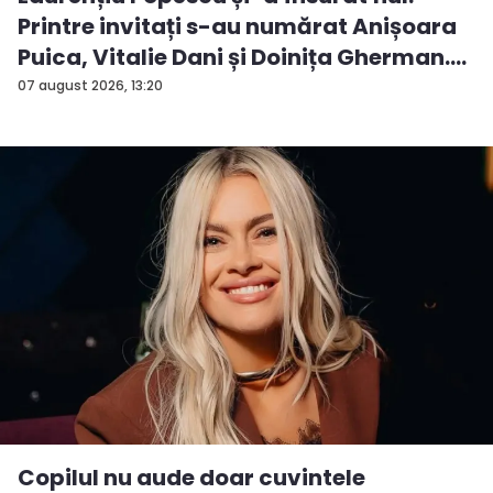
Printre invitați s-au numărat Anișoara
Puica, Vitalie Dani și Doinița Gherman.
P...
07 august 2026, 13:20
Copilul nu aude doar cuvintele