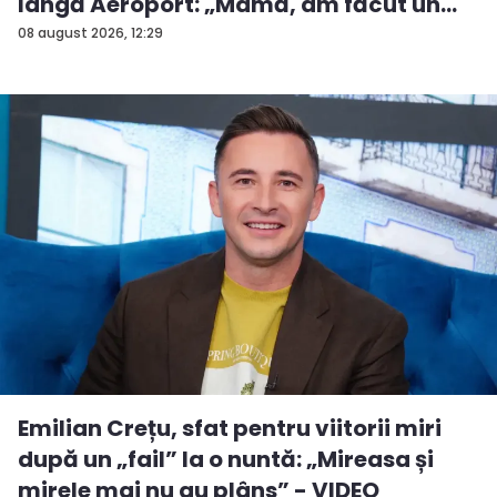
lângă Aeroport: „Mamă, am făcut un
ac...
08 august 2026, 12:29
Emilian Crețu, sfat pentru viitorii miri
după un „fail” la o nuntă: „Mireasa și
mirele mai nu au plâns” - VIDEO