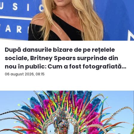
După dansurile bizare de pe rețelele
sociale, Britney Spears surprinde din
nou în public: Cum a fost fotografiată
î...
06 august 2026, 08:15