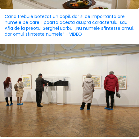
Cand trebuie botezat un copil, dar si ce importanta are
numele pe care il poarta acesta asupra caracterului sau.
Afla de la preotul Serghei Barbu: „Nu numele sfinteste omul,
dar omul sfinteste numele” - VIDEO