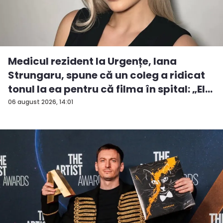
Medicul rezident la Urgențe, Iana
Strungaru, spune că un coleg a ridicat
tonul la ea pentru că filma în spital: „El
a...
06 august 2026, 14:01