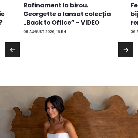
Rafinament la birou.
Fe
ie
Georgette a lansat colecția
bi
?
„Back to Office” - VIDEO
re
...
06 AUGUST 2026, 15:54
06 