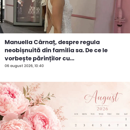
Manuella Cârnaț, despre regula
neobișnuită din familia sa. De ce le
vorbește părinților cu
„dumneavoastră...
06 august 2026, 10:40