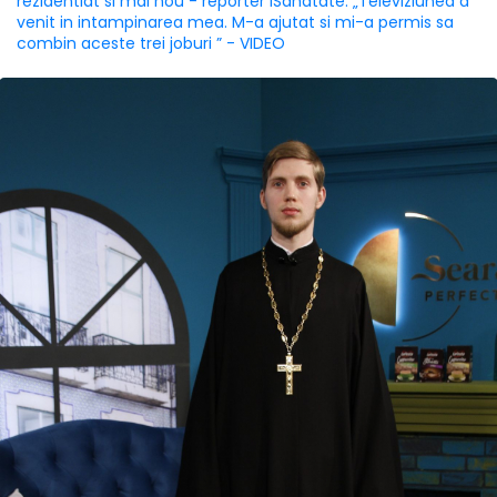
rezidentiat si mai nou - reporter iSanatate: „Televiziunea a
venit in intampinarea mea. M-a ajutat si mi-a permis sa
combin aceste trei joburi ” - VIDEO