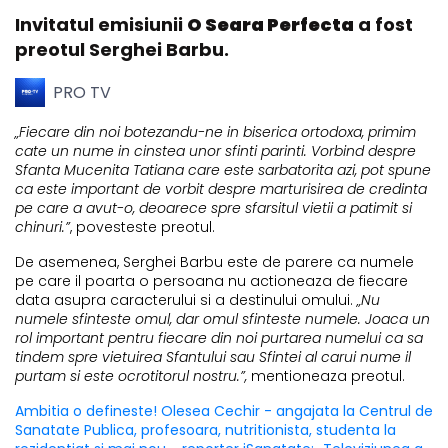
Invitatul emisiunii
O Seara Perfecta
a fost
preotul Serghei Barbu.
PRO TV
„Fiecare din noi botezandu-ne in biserica ortodoxa, primim
cate un nume in cinstea unor sfinti parinti. Vorbind despre
Sfanta Mucenita Tatiana care este sarbatorita azi, pot spune
ca este important de vorbit despre marturisirea de credinta
pe care a avut-o, deoarece spre sfarsitul vietii a patimit si
chinuri.”
, povesteste preotul.
De asemenea, Serghei Barbu este de parere ca numele
pe care il poarta o persoana nu actioneaza de fiecare
data asupra caracterului si a destinului omului.
„Nu
numele sfinteste omul, dar omul sfinteste numele. Joaca un
rol important pentru fiecare din noi purtarea numelui ca sa
tindem spre vietuirea Sfantului sau Sfintei al carui nume il
purtam si este ocrotitorul nostru.”,
mentioneaza preotul.
Ambitia o defineste! Olesea Cechir - angajata la Centrul de
Sanatate Publica, profesoara, nutritionista, studenta la