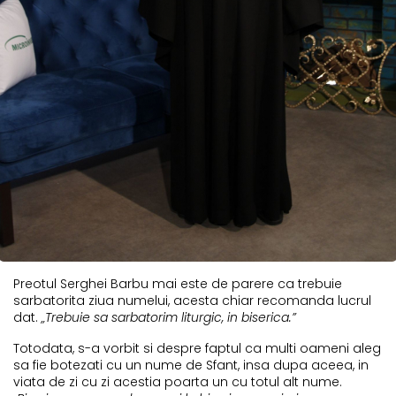
Preotul Serghei Barbu mai este de parere ca trebuie
sarbatorita ziua numelui, acesta chiar recomanda lucrul
dat.
„Trebuie sa sarbatorim liturgic, in biserica.”
Totodata, s-a vorbit si despre faptul ca multi oameni aleg
sa fie botezati cu un nume de Sfant, insa dupa aceea, in
viata de zi cu zi acestia poarta un cu totul alt nume.