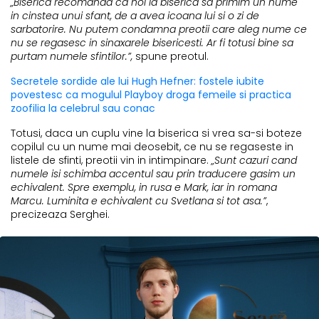
„Biserica recomanda ca noi la biserica sa primim un nume
in cinstea unui sfant, de a avea icoana lui si o zi de
sarbatorire. Nu putem condamna preotii care aleg nume ce
nu se regasesc in sinaxarele bisericesti. Ar fi totusi bine sa
purtam numele sfintilor.”,
spune preotul.
Secretele sordide ale lui Hugh Hefner: fostele iubite
povestesc ca mogulul Playboy droga femeile si practica
zoofilia la celebrul sau conac
Totusi, daca un cuplu vine la biserica si vrea sa-si boteze
copilul cu un nume mai deosebit, ce nu se regaseste in
listele de sfinti, preotii vin in intimpinare.
„Sunt cazuri cand
numele isi schimba accentul sau prin traducere gasim un
echivalent. Spre exemplu, in rusa e Mark, iar in romana
Marcu. Luminita e echivalent cu Svetlana si tot asa.”
,
precizeaza Serghei.