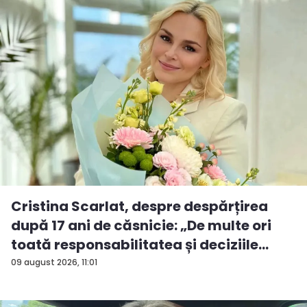
Cristina Scarlat, despre despărțirea
după 17 ani de căsnicie: „De multe ori
toată responsabilitatea și deciziile
erau...
09 august 2026, 11:01