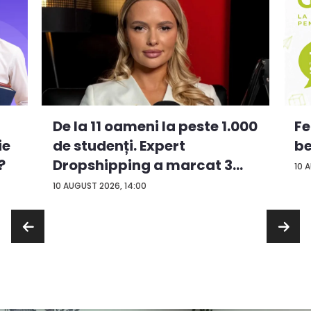
De la 11 oameni la peste 1.000
Fe
ie
de studenți. Expert
be
?
Dropshipping a marcat 3
10 
an...
10 AUGUST 2026, 14:00