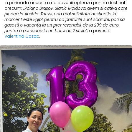
In perioada aceasta moldovenii opteaza pentru destinatii
precum:
„Poiana Brasov, Slanic Moldova, avem si cativa care
pleaca in Austria. Totusi, cea mai solicitata destinatie la
moment este Egipt pentru ca preturile sunt scazute, poti sa
gasesti o vacanta la un pret rezonabil, de la 299 de euro
pentru o persoana la un hotel de 7 stele”,
a povestit
Valentina Cazac
.