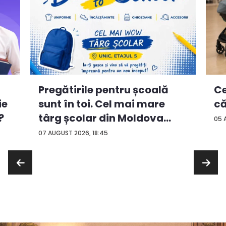
Ce
Pregătirile pentru școală
ie
că
sunt în toi. Cel mai mare
?
târg școlar din Moldova
05 
con...
07 AUGUST 2026, 18:45