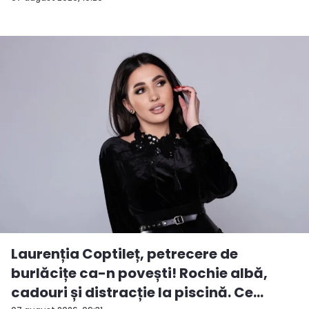
Laurenția Coptileț, petrecere de
burlăcițe ca-n povești! Rochie albă,
cadouri și distracție la piscină. Ce