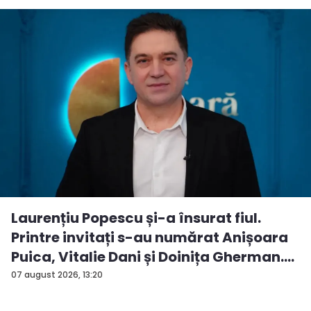
Laurențiu Popescu și-a însurat fiul.
Printre invitați s-au numărat Anișoara
Puica, Vitalie Dani și Doinița Gherman.
P...
07 august 2026, 13:20