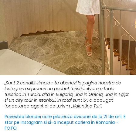
„Sunt 2 conditii simple - te abonezi la pagina noastra de
Instagram si procuri un pachet turistic. Avem o foaie
turistica in Turcia, alta in Bulgaria, una in Grecia, una in Egipt
si un city tour in Istanbul. In total sunt 5”,
a adaugat
fondatorea agentiei de turism
„Valentina Tur”
.
Povestea blondei care piloteaza avioane de la 21 de ani. E
star pe Instagram si si-a inceput cariera in Romania -
FOTO