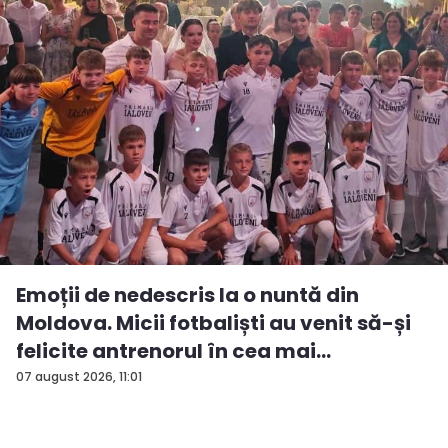
Emoții de nedescris la o nuntă din
Moldova. Micii fotbaliști au venit să-și
felicite antrenorul în cea mai
importan...
07 august 2026, 11:01