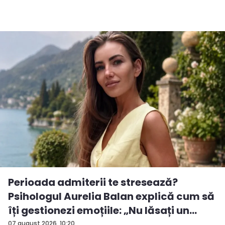
Perioada admiterii te stresează?
Psihologul Aurelia Balan explică cum să
îți gestionezi emoțiile: „Nu lăsați un
rezu...
07 august 2026, 10:20