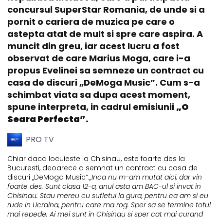
concursul SuperStar Romania, de unde si a
pornit o cariera de muzica pe care o
astepta atat de mult si spre care aspira. A
muncit din greu, iar acest lucru a fost
observat de care Marius Moga, care i-a
propus Evelinei sa semneze un contract cu
casa de discuri „DeMoga Music”. Cum s-a
schimbat viata sa dupa acest moment,
spune interpreta, in cadrul emisiunii
„O
Seara Perfecta”.
PRO TV
Chiar daca locuieste la Chisinau, este foarte des la
Bucuresti, deoarece a semnat un contract cu casa de
discuri „DeMoga Music”.
„Inca nu m-am mutat aici, dar vin
foarte des. Sunt clasa 12-a, anul asta am BAC-ul si invat in
Chisinau. Stau mereu cu sufletul la gura, pentru ca am si eu
rude in Ucraina, pentru care ma rog. Sper sa se termine totul
mai repede. Ai mei sunt in Chisinau si sper cat mai curand