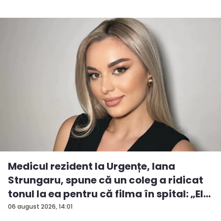
Medicul rezident la Urgențe, Iana
Strungaru, spune că un coleg a ridicat
tonul la ea pentru că filma în spital: „El
a...
06 august 2026, 14:01