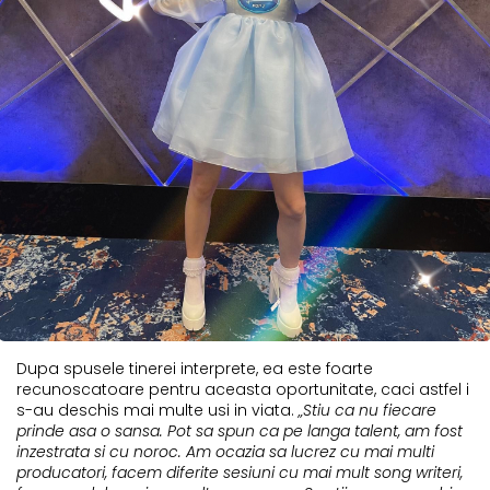
Dupa spusele tinerei interprete, ea este foarte
recunoscatoare pentru aceasta oportunitate, caci astfel i
s-au deschis mai multe usi in viata.
„Stiu ca nu fiecare
prinde asa o sansa. Pot sa spun ca pe langa talent, am fost
inzestrata si cu noroc. Am ocazia sa lucrez cu mai multi
producatori, facem diferite sesiuni cu mai mult song writeri,