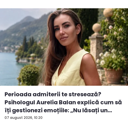
Perioada admiterii te stresează?
Psihologul Aurelia Balan explică cum să
îți gestionezi emoțiile: „Nu lăsați un
rezu...
07 august 2026, 10:20