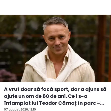
A vrut doar să facă sport, dar a ajuns să
ajute un om de 80 de ani. Ce i s-a
întamplat lui Teodor Cârnaț în parc -
V...
07 august 2026, 12:10