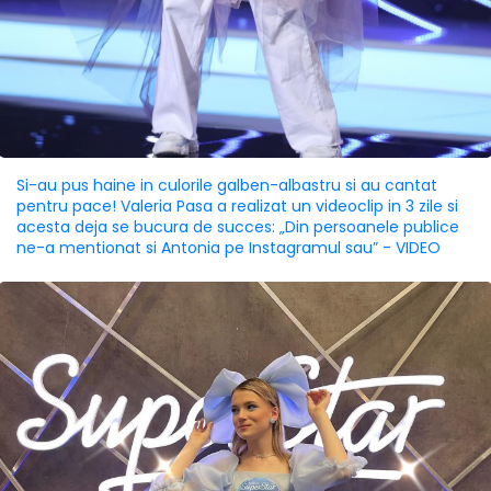
Si-au pus haine in culorile galben-albastru si au cantat
pentru pace! Valeria Pasa a realizat un videoclip in 3 zile si
acesta deja se bucura de succes: „Din persoanele publice
ne-a mentionat si Antonia pe Instagramul sau” - VIDEO