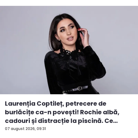
Laurenția Coptileț, petrecere de
burlăcițe ca-n povești! Rochie albă,
cadouri și distracție la piscină. Ce
surp...
07 august 2026, 09:31