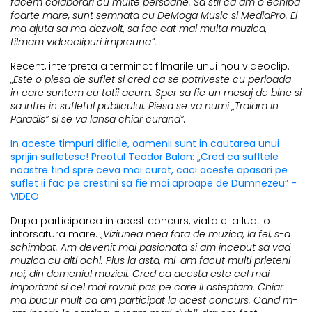
facem colaborari cu multe persoane. Sa stii ca am o echipa
foarte mare, sunt semnata cu DeMoga Music si MediaPro. Ei
ma ajuta sa ma dezvolt, sa fac cat mai multa muzica,
filmam videoclipuri impreuna”.
Recent, interpreta a terminat filmarile unui nou videoclip.
„Este o piesa de suflet si cred ca se potriveste cu perioada
in care suntem cu totii acum. Sper sa fie un mesaj de bine si
sa intre in sufletul publicului. Piesa se va numi „Traiam in
Paradis” si se va lansa chiar curand”.
In aceste timpuri dificile, oamenii sunt in cautarea unui
sprijin sufletesc! Preotul Teodor Balan: „Cred ca sufltele
noastre tind spre ceva mai curat, caci aceste apasari pe
suflet ii fac pe crestini sa fie mai aproape de Dumnezeu” -
VIDEO
Dupa participarea in acest concurs, viata ei a luat o
intorsatura mare.
„Viziunea mea fata de muzica, la fel, s-a
schimbat. Am devenit mai pasionata si am inceput sa vad
muzica cu alti ochi. Plus la asta, mi-am facut multi prieteni
noi, din domeniul muzicii. Cred ca acesta este cel mai
important si cel mai ravnit pas pe care il asteptam. Chiar
ma bucur mult ca am participat la acest concurs. Cand m-