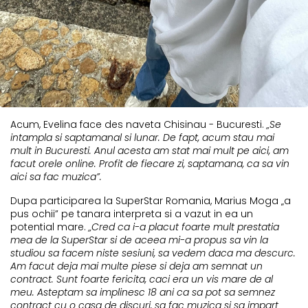
Acum, Evelina face des naveta Chisinau - Bucuresti.
„Se
intampla si saptamanal si lunar. De fapt, acum stau mai
mult in Bucuresti. Anul acesta am stat mai mult pe aici, am
facut orele online. Profit de fiecare zi, saptamana, ca sa vin
aici sa fac muzica”.
Dupa participarea la SuperStar Romania, Marius Moga „a
pus ochii” pe tanara interpreta si a vazut in ea un
potential mare.
„Cred ca i-a placut foarte mult prestatia
mea de la SuperStar si de aceea mi-a propus sa vin la
studiou sa facem niste sesiuni, sa vedem daca ma descurc.
Am facut deja mai multe piese si deja am semnat un
contract. Sunt foarte fericita, caci era un vis mare de al
meu. Asteptam sa implinesc 18 ani ca sa pot sa semnez
contract cu o casa de discuri, sa fac muzica si sa impart