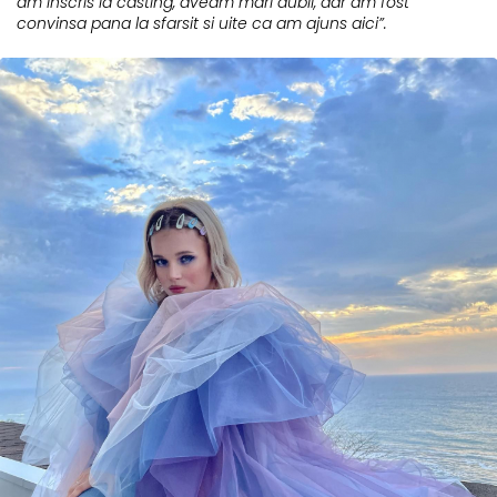
am inscris la casting, aveam mari dubii, dar am fost
convinsa pana la sfarsit si uite ca am ajuns aici”.