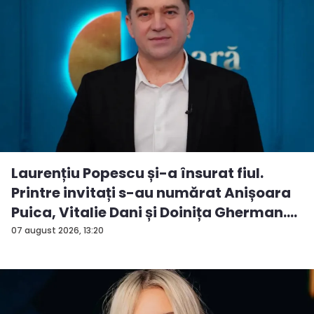
Laurențiu Popescu și-a însurat fiul.
Printre invitați s-au numărat Anișoara
Puica, Vitalie Dani și Doinița Gherman.
P...
07 august 2026, 13:20