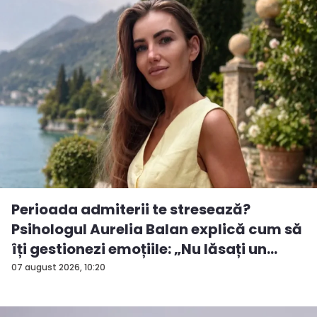
Perioada admiterii te stresează?
Psihologul Aurelia Balan explică cum să
îți gestionezi emoțiile: „Nu lăsați un
rezu...
07 august 2026, 10:20