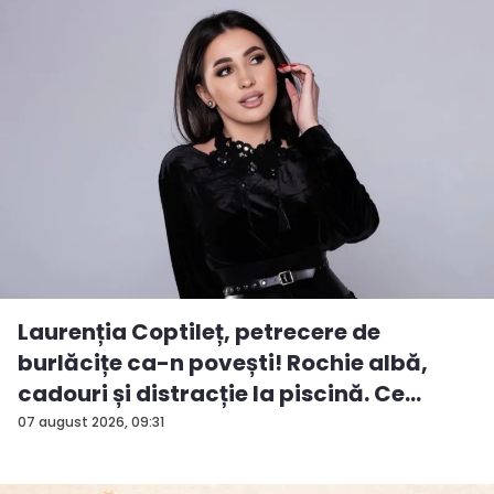
Laurenția Coptileț, petrecere de
burlăcițe ca-n povești! Rochie albă,
cadouri și distracție la piscină. Ce
surp...
07 august 2026, 09:31