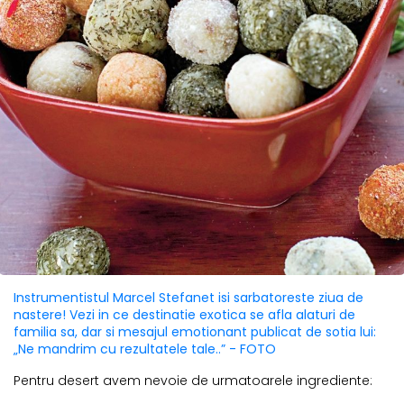
Instrumentistul Marcel Stefanet isi sarbatoreste ziua de
nastere! Vezi in ce destinatie exotica se afla alaturi de
familia sa, dar si mesajul emotionant publicat de sotia lui:
„Ne mandrim cu rezultatele tale..” - FOTO
Pentru desert avem nevoie de urmatoarele ingrediente: