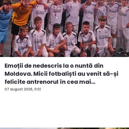
Emoții de nedescris la o nuntă din
Moldova. Micii fotbaliști au venit să-și
felicite antrenorul în cea mai
importan...
07 august 2026, 11:01