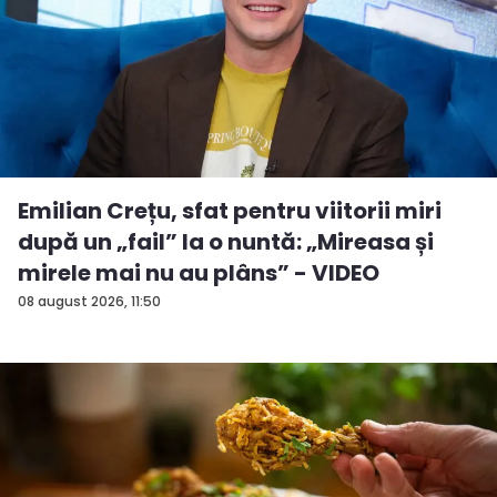
Emilian Crețu, sfat pentru viitorii miri
după un „fail” la o nuntă: „Mireasa și
mirele mai nu au plâns” - VIDEO
08 august 2026, 11:50