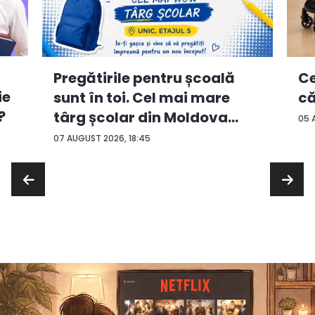
Ce
Pregătirile pentru școală
ie
că
sunt în toi. Cel mai mare
?
târg școlar din Moldova
05 
con...
07 AUGUST 2026, 18:45