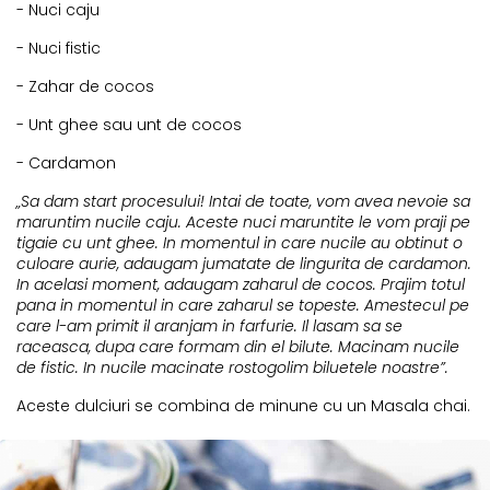
- Nuci caju
- Nuci fistic
- Zahar de cocos
- Unt ghee sau unt de cocos
- Cardamon
„Sa dam start procesului! Intai de toate, vom avea nevoie sa
maruntim nucile caju. Aceste nuci maruntite le vom praji pe
tigaie cu unt ghee. In momentul in care nucile au obtinut o
culoare aurie, adaugam jumatate de lingurita de cardamon.
In acelasi moment, adaugam zaharul de cocos. Prajim totul
pana in momentul in care zaharul se topeste. Amestecul pe
care l-am primit il aranjam in farfurie. Il lasam sa se
raceasca, dupa care formam din el bilute. Macinam nucile
de fistic. In nucile macinate rostogolim biluetele noastre”.
Aceste dulciuri se combina de minune cu un Masala chai.