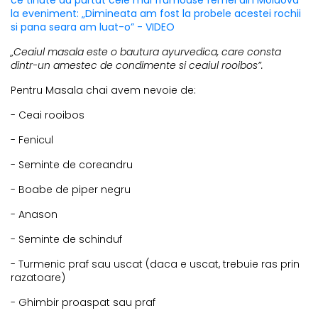
la eveniment: „Dimineata am fost la probele acestei rochii
si pana seara am luat-o” - VIDEO
„Ceaiul masala este o bautura ayurvedica, care consta
dintr-un amestec de condimente si ceaiul rooibos”.
Pentru Masala chai avem nevoie de:
- Ceai rooibos
- Fenicul
- Seminte de coreandru
- Boabe de piper negru
- Anason
- Seminte de schinduf
- Turmenic praf sau uscat (daca e uscat, trebuie ras prin
razatoare)
- Ghimbir proaspat sau praf