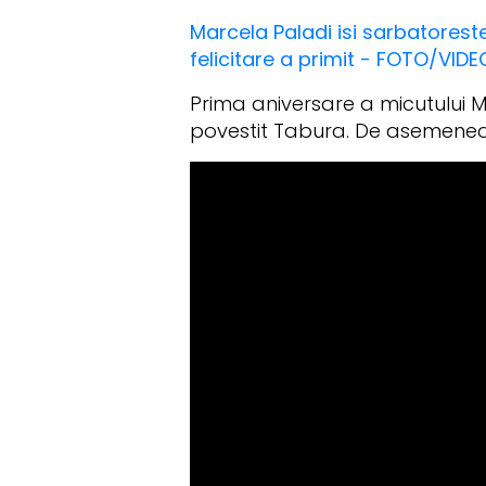
Marcela Paladi isi sarbatoreste
felicitare a primit - FOTO/VIDE
Prima aniversare a micutului Mi
povestit Tabura. De asemenea, i