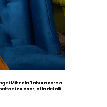
drag si Mihaela Tabura care a
aita si nu doar, afla detalii