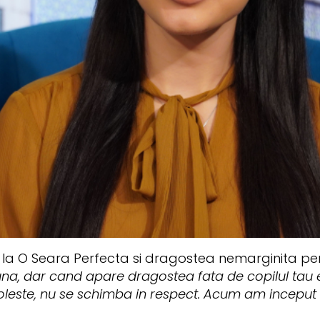
 la O Seara Perfecta si dragostea nemarginita pent
na, dar cand apare dragostea fata de copilul tau 
otoleste, nu se schimba in respect. Acum am incepu