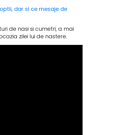
optii, dar si ce mesaje de
uri de nasi si cumetri, a mai
azia zilei lui de nastere.