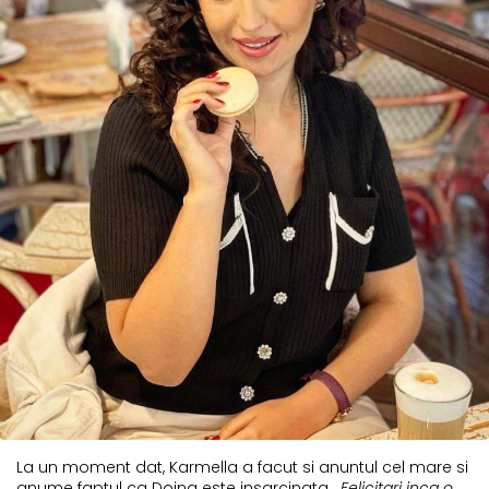
La un moment dat, Karmella a facut si anuntul cel mare si
anume faptul ca Doina este insarcinata.
„Felicitari inca o