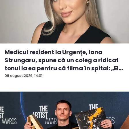
Medicul rezident la Urgențe, Iana
Strungaru, spune că un coleg a ridicat
tonul la ea pentru că filma în spital: „El
a...
06 august 2026, 14:01