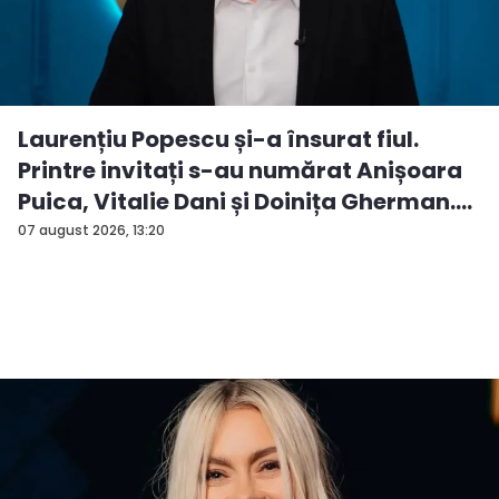
Laurențiu Popescu și-a însurat fiul.
Printre invitați s-au numărat Anișoara
Puica, Vitalie Dani și Doinița Gherman.
P...
07 august 2026, 13:20