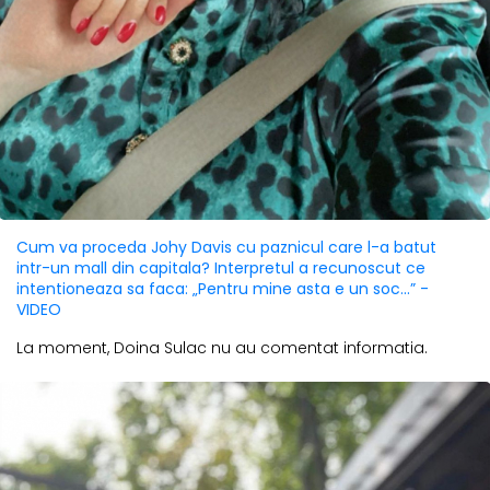
Cum va proceda Johy Davis cu paznicul care l-a batut
intr-un mall din capitala? Interpretul a recunoscut ce
intentioneaza sa faca: „Pentru mine asta e un soc...” -
VIDEO
La moment, Doina Sulac nu au comentat informatia.