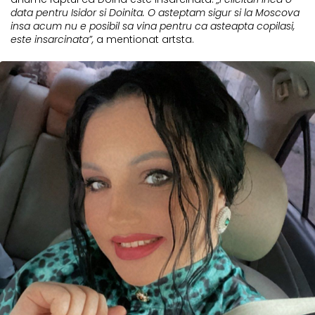
data pentru Isidor si Doinita. O asteptam sigur si la Moscova
insa acum nu e posibil sa vina pentru ca asteapta copilasi,
este insarcinata”,
a mentionat artsta.