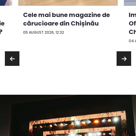
Cele mai bune magazine de
Im
ie
cărucioare din Chișinău
Of
?
Ch
05 AUGUST 2026, 12:32
04 