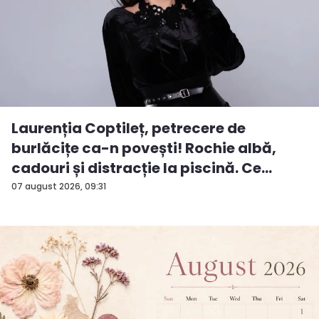
Laurenția Coptileț, petrecere de
burlăcițe ca-n povești! Rochie albă,
cadouri și distracție la piscină. Ce
surp...
07 august 2026, 09:31