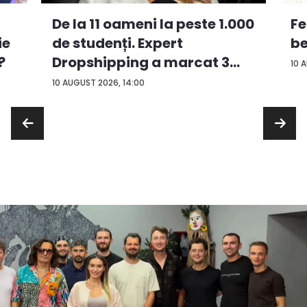
De la 11 oameni la peste 1.000
Fe
ie
de studenți. Expert
be
?
Dropshipping a marcat 3
10 
an...
10 AUGUST 2026, 14:00