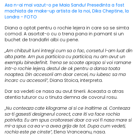
Asa n-ai mai vazut-o pe Maia Sandu! Presedinta a fost
machiata de make-up artista de la noi, Dika Cheptine, la
Londra - FOTO
Diana a optat pentru o rochie lejera in care sa se simta
comod. A asortat-o cu o trena pana in pamant si un
buchet de trandafiri albi cu pene.
„Am chibzuit luni intregi cum sa o fac, corsetul l-am luat din
alta parte. Am pus particica cu particica, nu am avut un
exemplu binedefinit. Trena se scoate apropo si voi ramane
intr-o rochie lejera, destul de ok pentru a dansa toata
noaptea. Din accesorii am doar cercei, nu iubesc sa ma
incarc cu accesorii”,
Diana Stoica, interpreta.
Dar sa vedeti ce nasa au avut tinerii. Aceasta a atras
atentia tuturor cu o tinuta demna de covorul rosu.
„Nu conteaza cate kilograme ai si ce inaltime ai. Conteaza
sa-ti gasesti designerul corect, care iti va face rochia
potrivita. Eu am spus croitoresei doar ca voi fi nasa mare si
mi-a spus ca ea v-a avea grija de tot. Dupa cum vedeti,
rochia este pe cinste”,
Elena Vranceanu, nasa.