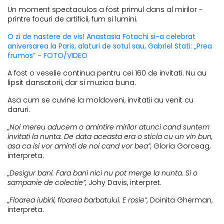
Un moment spectaculos a fost primul dans al mirilor -
printre focuri de artificii, fum si lumini.
O zi de nastere de vis! Anastasia Fotachi si-a celebrat
aniversarea la Paris, alaturi de sotul sau, Gabriel Stati: „Prea
frumos” - FOTO/VIDEO
A fost o veselie continua pentru cei 160 de invitati. Nu au
lipsit dansatorii, dar si muzica buna.
Asa cum se cuvine la moldoveni, invitatii au venit cu
daruri.
„Noi mereu aducem o amintire mirilor atunci cand suntem
invitati la nunta. De data aceasta era o sticla cu un vin bun,
asa ca isi vor aminti de noi cand vor bea”,
Gloria Gorceag,
interpreta.
„Desigur bani. Fara bani nici nu pot merge la nunta. Si o
sampanie de colectie”,
Johy Davis, interpret.
„Floarea iubirii, floarea barbatului. E rosie”,
Doinita Gherman,
interpreta.