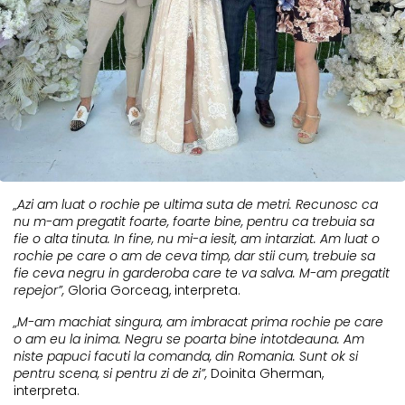
„Azi am luat o rochie pe ultima suta de metri. Recunosc ca
nu m-am pregatit foarte, foarte bine, pentru ca trebuia sa
fie o alta tinuta. In fine, nu mi-a iesit, am intarziat. Am luat o
rochie pe care o am de ceva timp, dar stii cum, trebuie sa
fie ceva negru in garderoba care te va salva. M-am pregatit
repejor”,
Gloria Gorceag, interpreta.
„M-am machiat singura, am imbracat prima rochie pe care
o am eu la inima. Negru se poarta bine intotdeauna. Am
niste papuci facuti la comanda, din Romania. Sunt ok si
pentru scena, si pentru zi de zi”,
Doinita Gherman,
interpreta.