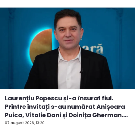
Laurențiu Popescu și-a însurat fiul.
Printre invitați s-au numărat Anișoara
Puica, Vitalie Dani și Doinița Gherman.
P...
07 august 2026, 13:20