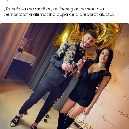
„Trebuie sa ma marit eu, nu inteleg de ce stau asa
nemaritata”
a afirmat Ina dupa ce a preparat aluatul.