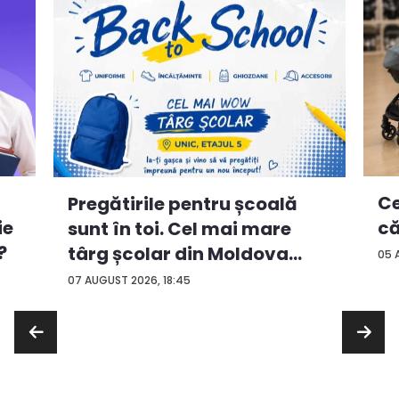
Ce
Pregătirile pentru școală
ie
că
sunt în toi. Cel mai mare
?
târg școlar din Moldova
05 
con...
07 AUGUST 2026, 18:45