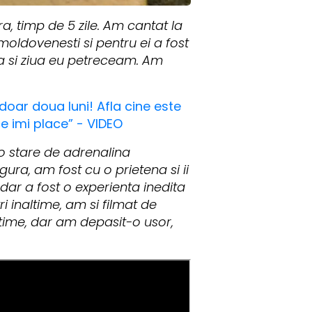
, timp de 5 zile. Am cantat la
oldovenesti si pentru ei a fost
eara si ziua eu petreceam. Am
doar doua luni! Afla cine este
ce imi place” - VIDEO
 o stare de adrenalina
ura, am fost cu o prietena si ii
ar a fost o experienta inedita
i inaltime, am si filmat de
altime, dar am depasit-o usor,