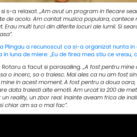
 si s-a relaxat.
„Am avut un program in fiecare seara
tate de acolo. Am cantat muzica populara, cantece m
. Erau multi turci din diferite locuri ale lumii. Si s
asa”.
a Plingau a recunoscut ca si-a organizat nunta in 
a in luna de miere: „Eu de firea mea stiu ce vreau, 
 Rotaru a facut si parasailing.
„A fost pentru mine
a o incerc, sa o traiesc. Mai ales ca nu am fost sing
 mine in acest moment. A fost pentru a doua oara, d
e data traiesti alte emotii. Am urcat la 200 de metr
t un reality, un zbor real. Inainte aveam frica de in
i chiar am sa o mai fac”.