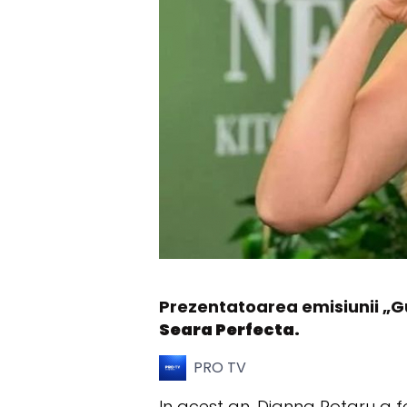
Prezentatoarea emisiunii „Gus
Seara Perfecta.
PRO TV
In acest an, Dianna Rotaru a f