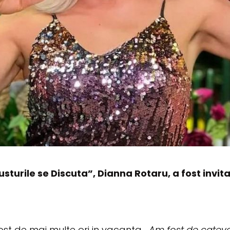
turile se Discuta”, Dianna Rotaru, a fost invita
ost de mai multe ori in vacanta.
„Am fost de cateva