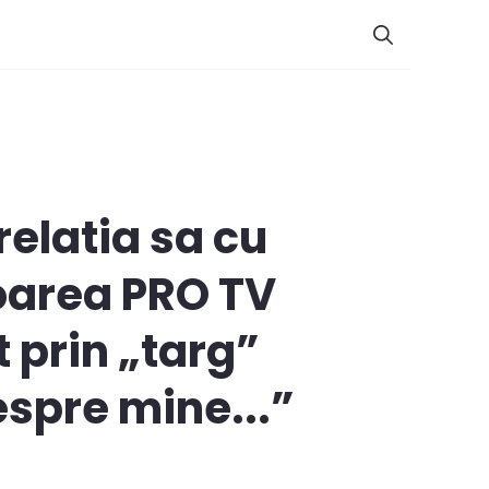
relatia sa cu
toarea PRO TV
t prin „targ”
espre mine...”