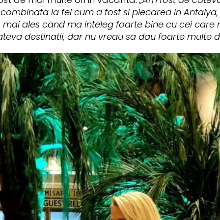
ombinata la fel cum a fost si plecarea in Antalya,
 mai ales cand ma inteleg foarte bine cu cei care m
va destinatii, dar nu vreau sa dau foarte multe di