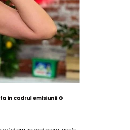
ta in cadrul emisiunii
O
 ori si am sa mai merg, pentru