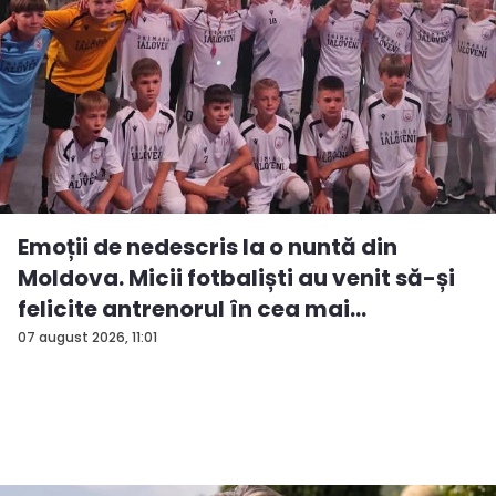
Emoții de nedescris la o nuntă din
Moldova. Micii fotbaliști au venit să-și
felicite antrenorul în cea mai
importan...
07 august 2026, 11:01