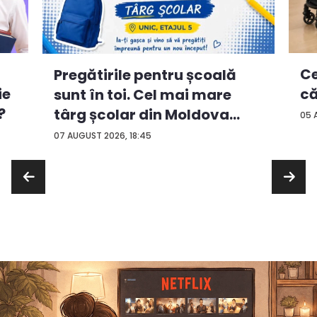
Ce
Pregătirile pentru școală
ie
că
sunt în toi. Cel mai mare
?
târg școlar din Moldova
05 
con...
07 AUGUST 2026, 18:45