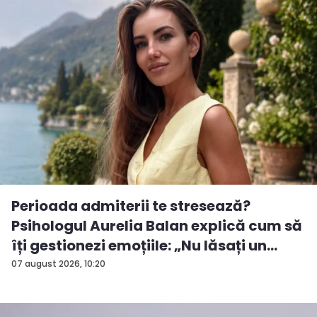
Perioada admiterii te stresează?
Psihologul Aurelia Balan explică cum să
îți gestionezi emoțiile: „Nu lăsați un
rezu...
07 august 2026, 10:20