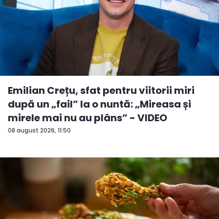
Emilian Crețu, sfat pentru viitorii miri
după un „fail” la o nuntă: „Mireasa și
mirele mai nu au plâns” - VIDEO
08 august 2026, 11:50