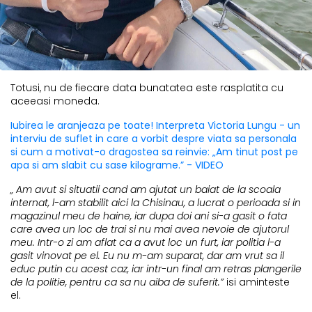
Totusi, nu de fiecare data bunatatea este rasplatita cu
aceeasi moneda.
Iubirea le aranjeaza pe toate! Interpreta Victoria Lungu - un
interviu de suflet in care a vorbit despre viata sa personala
si cum a motivat-o dragostea sa reinvie: „Am tinut post pe
apa si am slabit cu sase kilograme.” - VIDEO
„ Am avut si situatii cand am ajutat un baiat de la scoala
internat, l-am stabilit aici la Chisinau, a lucrat o perioada si in
magazinul meu de haine, iar dupa doi ani si-a gasit o fata
care avea un loc de trai si nu mai avea nevoie de ajutorul
meu. Intr-o zi am aflat ca a avut loc un furt, iar politia l-a
gasit vinovat pe el. Eu nu m-am suparat, dar am vrut sa il
educ putin cu acest caz, iar intr-un final am retras plangerile
de la politie, pentru ca sa nu aiba de suferit.”
isi aminteste
el.