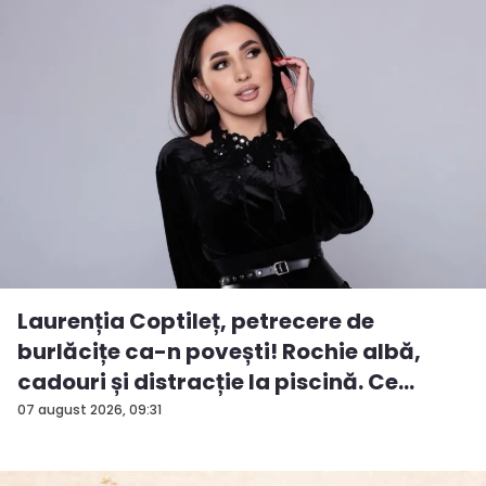
Laurenția Coptileț, petrecere de
burlăcițe ca-n povești! Rochie albă,
cadouri și distracție la piscină. Ce
surp...
07 august 2026, 09:31