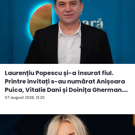
Laurențiu Popescu și-a însurat fiul.
Printre invitați s-au numărat Anișoara
Puica, Vitalie Dani și Doinița Gherman.
P...
07 august 2026, 13:20