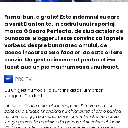
Fii mai bun, e gratis! Este indemnul cu care
a venit Dan Ionita, in cadrul unui reportaj
marca
O Seara Perfecta,
de ziua actelor de
bunatate. Bloggerul este convins ca faptele
vorbesc despre bunatatea omului, de
aceea incearca sa o faca ori de cate ori are
ocazia. Un gest neinsemnat pentru el i-a
facut ziua un pic mai frumoasa unui baiat.
PRO TV
Cu un gest frumos si-a surprins astazi urmaritorii
vloggerul Dan Ionita.
„ A fost o situatie chiar aici in magazin. Este vorba de un
baiat cu o situatie financiara nu chiar buna. El are o bunica
de care are grija acasa, iar aici in centrul nostru comercial
sterge geamurile masinilor din parcare. Il tin minte chiar din
2014 si el practic a crescut langa mine. Ieri pentru prima