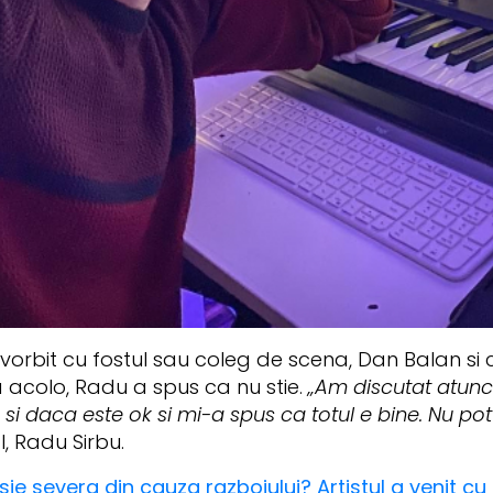
 vorbit cu fostul sau coleg de scena, Dan Balan si 
 acolo, Radu a spus ca nu stie.
„Am discutat atunc
i daca este ok si mi-a spus ca totul e bine. Nu pot 
l, Radu Sirbu.
 severa din cauza razboiului? Artistul a venit cu o