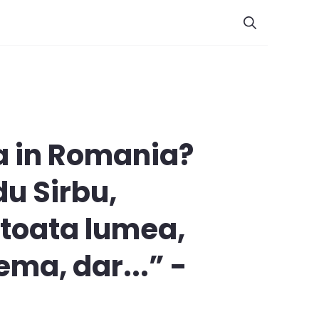
a in Romania?
u Sirbu,
n toata lumea,
ema, dar...” -