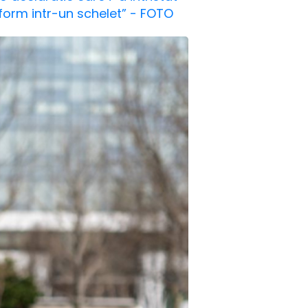
sform intr-un schelet” - FOTO