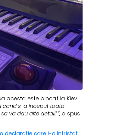
ca acesta este blocat la Kiev.
i cand s-a inceput toata
sa va dau alte detalii.”,
a spus
 declaratie care i-a intristat