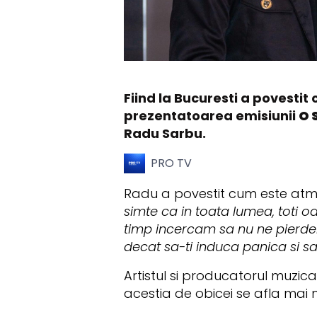
Fiind la Bucuresti a povestit
prezentatoarea emisiunii
O 
Radu Sarbu.
PRO TV
Radu a povestit cum este atm
simte ca in toata lumea, toti o
timp incercam sa nu ne pierdem
decat sa-ti induca panica si sa
Artistul si producatorul muzic
acestia de obicei se afla mai m