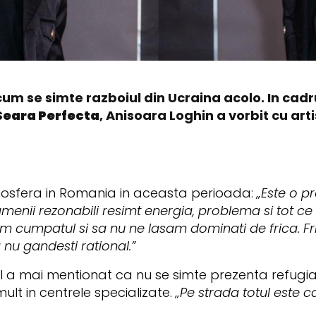
 cum se simte razboiul din Ucraina acolo. In cadr
Seara Perfecta
, Anisoara Loghin a vorbit cu art
osfera in Romania in aceasta perioada:
„Este o pr
amenii rezonabili resimt energia, problema si tot ce
 cumpatul si sa nu ne lasam dominati de frica. Fr
 nu gandesti rational.”
al a mai mentionat ca nu se simte prezenta refugia
ult in centrele specializate.
„Pe strada totul este ca