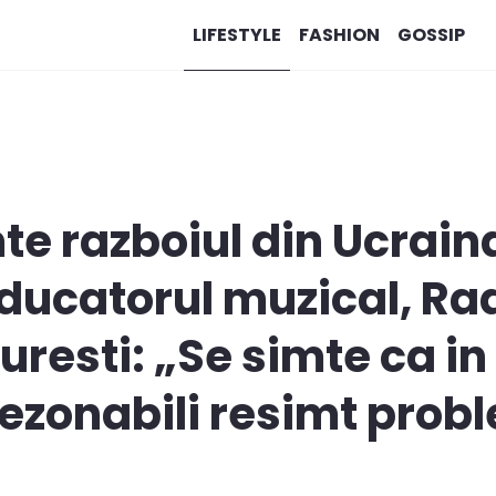
LIFESTYLE
FASHION
GOSSIP
te razboiul din Ucrain
ducatorul muzical, Rad
curesti: „Se simte ca i
rezonabili resimt probl