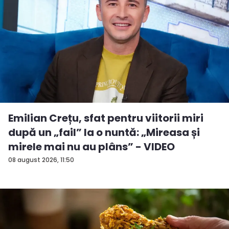
Emilian Crețu, sfat pentru viitorii miri
după un „fail” la o nuntă: „Mireasa și
mirele mai nu au plâns” - VIDEO
08 august 2026, 11:50