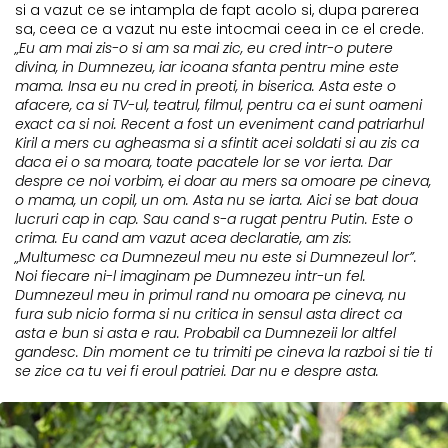
si a vazut ce se intampla de fapt acolo si, dupa parerea
sa, ceea ce a vazut nu este intocmai ceea in ce el crede.
„Eu am mai zis-o si am sa mai zic, eu cred intr-o putere
divina, in Dumnezeu, iar icoana sfanta pentru mine este
mama. Insa eu nu cred in preoti, in biserica. Asta este o
afacere, ca si TV-ul, teatrul, filmul, pentru ca ei sunt oameni
exact ca si noi. Recent a fost un eveniment cand patriarhul
Kiril a mers cu agheasma si a sfintit acei soldati si au zis ca
daca ei o sa moara, toate pacatele lor se vor ierta. Dar
despre ce noi vorbim, ei doar au mers sa omoare pe cineva,
o mama, un copil, un om. Asta nu se iarta. Aici se bat doua
lucruri cap in cap. Sau cand s-a rugat pentru Putin. Este o
crima. Eu cand am vazut acea declaratie, am zis:
„Multumesc ca Dumnezeul meu nu este si Dumnezeul lor”.
Noi fiecare ni-l imaginam pe Dumnezeu intr-un fel.
Dumnezeul meu in primul rand nu omoara pe cineva, nu
fura sub nicio forma si nu critica in sensul asta direct ca
asta e bun si asta e rau. Probabil ca Dumnezeii lor altfel
gandesc. Din moment ce tu trimiti pe cineva la razboi si tie ti
se zice ca tu vei fi eroul patriei. Dar nu e despre asta.