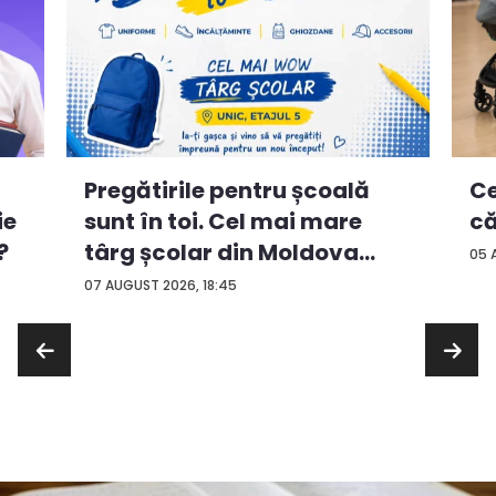
Ce
Pregătirile pentru școală
ie
că
sunt în toi. Cel mai mare
?
târg școlar din Moldova
05 
con...
07 AUGUST 2026, 18:45