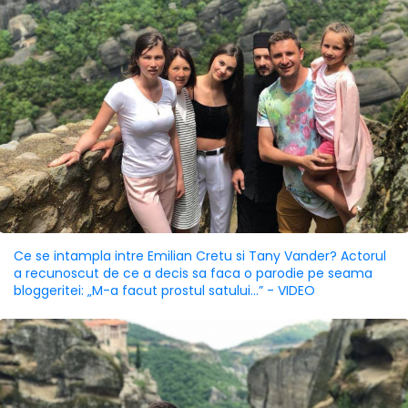
Ce se intampla intre Emilian Cretu si Tany Vander? Actorul
a recunoscut de ce a decis sa faca o parodie pe seama
bloggeritei: „M-a facut prostul satului...” - VIDEO