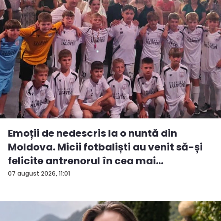
Emoții de nedescris la o nuntă din
Moldova. Micii fotbaliști au venit să-și
felicite antrenorul în cea mai
importan...
07 august 2026, 11:01