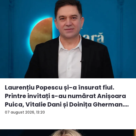
Laurențiu Popescu și-a însurat fiul.
Printre invitați s-au numărat Anișoara
Puica, Vitalie Dani și Doinița Gherman.
P...
07 august 2026, 13:20