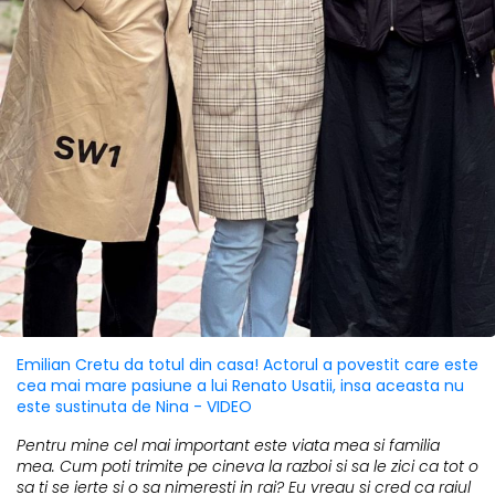
Emilian Cretu da totul din casa! Actorul a povestit care este
cea mai mare pasiune a lui Renato Usatii, insa aceasta nu
este sustinuta de Nina - VIDEO
Pentru mine cel mai important este viata mea si familia
mea. Cum poti trimite pe cineva la razboi si sa le zici ca tot o
sa ti se ierte si o sa nimeresti in rai? Eu vreau si cred ca raiul