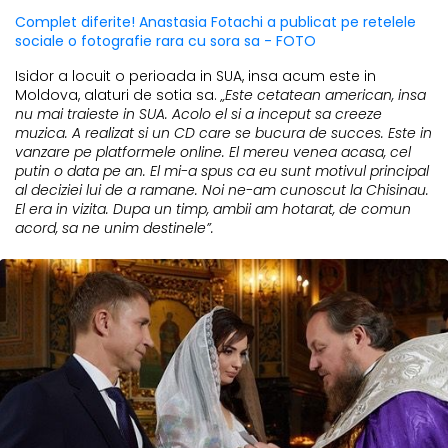
Complet diferite! Anastasia Fotachi a publicat pe retelele
sociale o fotografie rara cu sora sa - FOTO
Isidor a locuit o perioada in SUA, insa acum este in
Moldova, alaturi de sotia sa.
„Este cetatean american, insa
nu mai traieste in SUA. Acolo el si a inceput sa creeze
muzica. A realizat si un CD care se bucura de succes. Este in
vanzare pe platformele online. El mereu venea acasa, cel
putin o data pe an. El mi-a spus ca eu sunt motivul principal
al deciziei lui de a ramane. Noi ne-am cunoscut la Chisinau.
El era in vizita. Dupa un timp, ambii am hotarat, de comun
acord, sa ne unim destinele”.