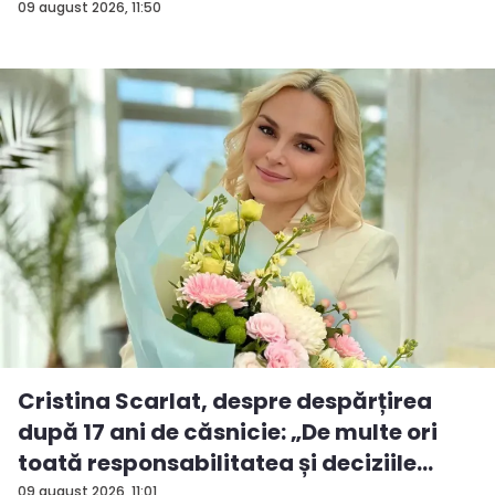
09 august 2026, 11:50
Cristina Scarlat, despre despărțirea
după 17 ani de căsnicie: „De multe ori
toată responsabilitatea și deciziile
erau...
09 august 2026, 11:01