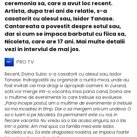
ceremonia sa, care a avut loc recent.
Artista, dupa trei ani de relatie, s-a
casatorit cu alesul sau, Isidor Tanase.
Cantareata a povestit despre sotul sau,
dar si cum se impaca barbatul cu fiica sa,
Nicoleta, care are 17 ani. Mai multe detalii
vezi in interviul de mai jos.
PRO TV
Recent, Doina Sulac s-a casatorit cu alesul sau, Isidor
Tanase. Indragostitii au organizat o nunta mica, unde au
fost invitati cei mai dragi si apropiati oameni. In curand,
sotii vor merge intr-o vacanta, insa pana cand, Doina are
o multime de evenimente la care trebuie sa evolueze.
„Pana incepe postul, am o multime de evenimente si trebuie
sa ma incadrez in timp. Dar o sa mergem oricum undeva. O
sa o luam si pe Nicoleta. Ea permanent este cu noi, in
fiecare vacanta. Nu vreau sa o las acasa singura, sa o las
intr-o parte. Am mai spus ca familia mea este Isidor,
Nicoleta si eu. Ea este dragostea noastra, se impaca foarte