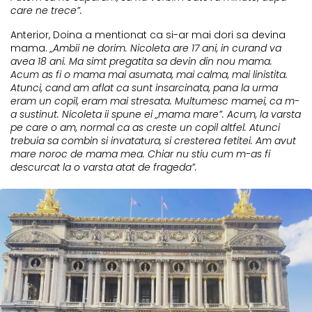
care ne trece”.
Anterior, Doina a mentionat ca si-ar mai dori sa devina
mama.
„Ambii ne dorim. Nicoleta are 17 ani, in curand va
avea 18 ani. Ma simt pregatita sa devin din nou mama.
Acum as fi o mama mai asumata, mai calma, mai linistita.
Atunci, cand am aflat ca sunt insarcinata, pana la urma
eram un copil, eram mai stresata. Multumesc mamei, ca m-
a sustinut. Nicoleta ii spune ei „mama mare”. Acum, la varsta
pe care o am, normal ca as creste un copil altfel. Atunci
trebuia sa combin si invatatura, si cresterea fetitei. Am avut
mare noroc de mama mea. Chiar nu stiu cum m-as fi
descurcat la o varsta atat de frageda”.