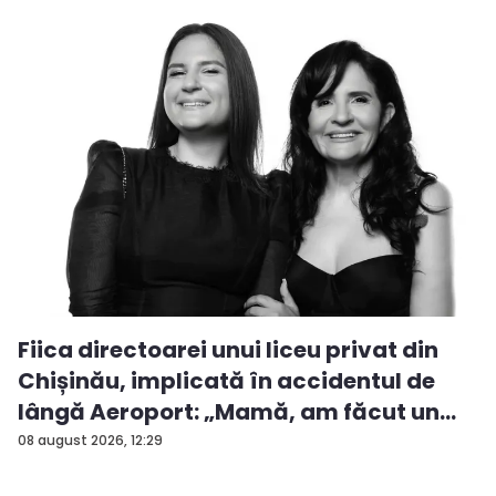
Fiica directoarei unui liceu privat din
Chișinău, implicată în accidentul de
lângă Aeroport: „Mamă, am făcut un
ac...
08 august 2026, 12:29