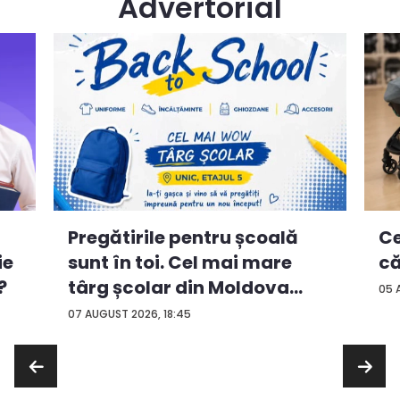
Advertorial
Ce
Pregătirile pentru școală
ie
că
sunt în toi. Cel mai mare
?
târg școlar din Moldova
05 
con...
07 AUGUST 2026, 18:45