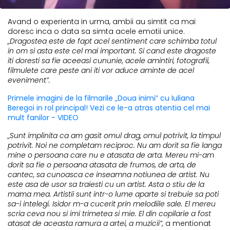
Avand o experienta in urma, ambii au simtit ca mai
doresc inca o data sa simta acele emotii unice.
„Dragostea este de fapt acel sentiment care schimba totul
in om si asta este cel mai important. Si cand este dragoste
iti doresti sa fie aceeasi cununie, acele amintiri, fotografii,
filmulete care peste ani iti vor aduce aminte de acel
eveniment”.
Primele imagini de la filmarile „Doua inimi” cu Iuliana
Beregoi in rol principal! Vezi ce le-a atras atentia cel mai
mult fanilor - VIDEO
„Sunt implinita ca am gasit omul drag, omul potrivit, la timpul
potrivit. Noi ne completam reciproc. Nu am dorit sa fie langa
mine o persoana care nu e atasata de arta. Mereu mi-am
dorit sa fie o persoana atasata de frumos, de arta, de
cantec, sa cunoasca ce inseamna notiunea de artist. Nu
este asa de usor sa traiesti cu un artist. Asta o stiu de la
mama mea. Artistii sunt intr-o lume aparte si trebuie sa poti
sa-i intelegi. Isidor m-a cucerit prin melodiile sale. El mereu
scria ceva nou si imi trimetea si mie. El din copilarie a fost
atasat de aceasta ramura a artei, a muzicii”,
a mentionat