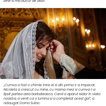
bine si ma bucur de asta”.
„Cumva a fost o chimie intre ei si din prima s-a impacat.
Nicoleta a crescut cu mine, cu mama mea si cumva i-a
lipsit partea asta barbateasca. Cand a aparut Isidor in viata
noastra, a venit ca o lumina si a completat acest gol”,
a
adaugat Doina Sulac.