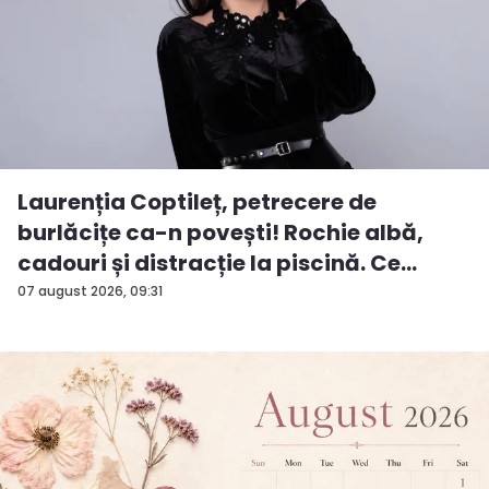
Laurenția Coptileț, petrecere de
burlăcițe ca-n povești! Rochie albă,
cadouri și distracție la piscină. Ce
surp...
07 august 2026, 09:31