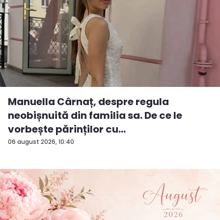
Manuella Cârnaț, despre regula
neobișnuită din familia sa. De ce le
vorbește părinților cu
„dumneavoastră...
06 august 2026, 10:40