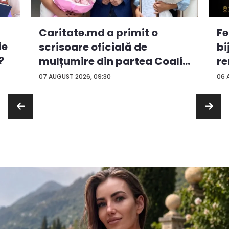
Caritate.md a primit o
Fe
ie
scrisoare oficială de
bi
?
mulțumire din partea Coali...
re
...
07 AUGUST 2026, 09:30
06 