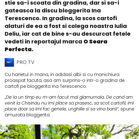
stie sa-i scoata din gradina, dar si sa-i
gateasca la discu bloggerita Ina
Terescenco. In gradina, la scos cartofi
alaturi de ea a fost si colega noastra Iulia
Deliu, iar cat de bine s-au descurcat fetele
vedeti in reportajul marca
O Seara
Perfecta.
PRO TV
Cu harletul in mana, in adidasi albi si cu manichiura
proaspat facuta, asa am surprins-o intr-o gradina de
cartofi pe bloggerita Ina Terescenco.
„De la un timp eu m-am facut mai glamurnaia. De cand am
venit la Chisinau nu imi place sa prasesc, sa scot cartofii, imi
place doar sa imi fac genele, unghiile si sa vina banii”,
spune
amuzata bloggerita.