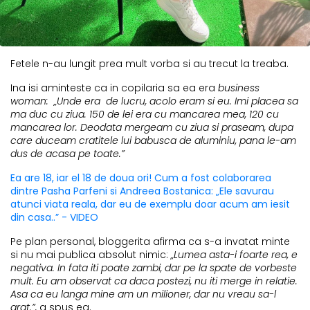
Fetele n-au lungit prea mult vorba si au trecut la treaba.
Ina isi aminteste ca in copilaria sa ea era
business
woman: „Unde era de lucru, acolo eram si eu. Imi placea sa
ma duc cu ziua. 150 de lei era cu mancarea mea, 120 cu
mancarea lor. Deodata mergeam cu ziua si praseam, dupa
care duceam cratitele lui babusca de aluminiu, pana le-am
dus de acasa pe toate.”
Ea are 18, iar el 18 de doua ori! Cum a fost colaborarea
dintre Pasha Parfeni si Andreea Bostanica: „Ele savurau
atunci viata reala, dar eu de exemplu doar acum am iesit
din casa..” - VIDEO
Pe plan personal, bloggerita afirma ca s-a invatat minte
si nu mai publica absolut nimic:
„Lumea asta-i foarte rea, e
negativa. In fata iti poate zambi, dar pe la spate de vorbeste
mult. Eu am observat ca daca postezi, nu iti merge in relatie.
Asa ca eu langa mine am un milioner, dar nu vreau sa-l
arat.”,
a spus ea.