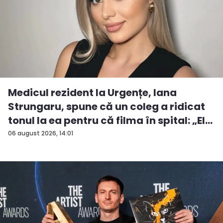
Medicul rezident la Urgențe, Iana
Strungaru, spune că un coleg a ridicat
tonul la ea pentru că filma în spital: „El
a...
06 august 2026, 14:01