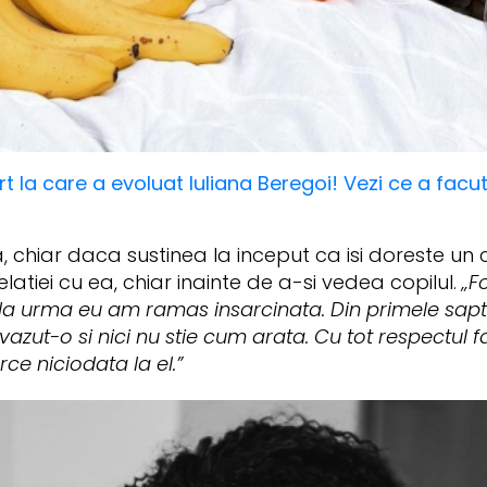
rt la care a evoluat Iuliana Beregoi! Vezi ce a fac
, chiar daca sustinea la inceput ca isi doreste un co
latiei cu ea, chiar inainte de a-si vedea copilul.
„Fo
ana la urma eu am ramas insarcinata. Din primele sap
 a vazut-o si nici nu stie cum arata. Cu tot respectul
ce niciodata la el.”