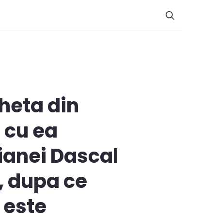
heta din
 cu ea
ianei Dascal
a, dupa ce
 este