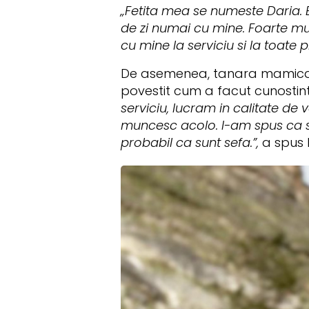
„Fetita mea se numeste Daria. Es
de zi numai cu mine. Foarte mu
cu mine la serviciu si la toate
De asemenea, tanara mamica a
povestit cum a facut cunostin
serviciu, lucram in calitate de
muncesc acolo. I-am spus ca s
probabil ca sunt sefa.”,
a spus 