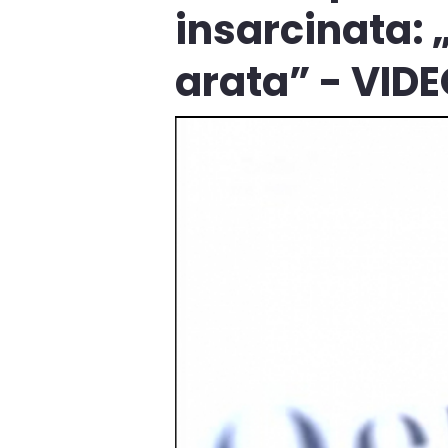
insarcinata: „
arata” - VID