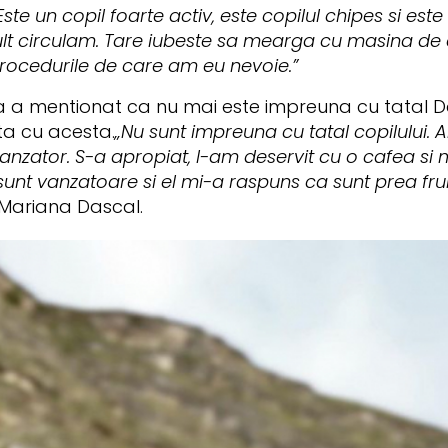
te un copil foarte activ, este copilul chipes si este 
lt circulam. Tare iubeste sa mearga cu masina de 
 procedurile de care am eu nevoie.”
 mentionat ca nu mai este impreuna cu tatal Da
ta cu acesta.
„Nu sunt impreuna cu tatal copilului. 
 vanzator. S-a apropiat, l-am deservit cu o cafea s
unt vanzatoare si el mi-a raspuns ca sunt prea fru
Mariana Dascal.