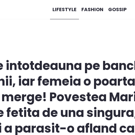
LIFESTYLE
FASHION
GOSSIP
te intotdeauna pe banc
ii, iar femeia o poarta
r merge! Povestea Mar
te fetita de una singur
i a parasit-o afland ca