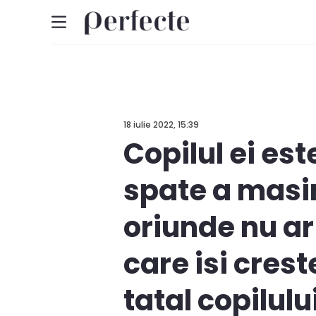
18 iulie 2022, 15:39
Copilul ei es
spate a masin
oriunde nu a
care isi cres
tatal copilulu