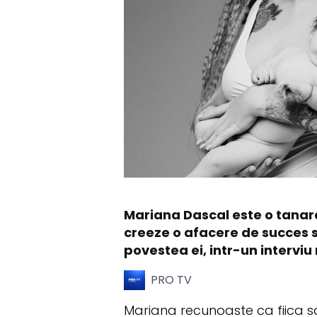
Mariana Dascal este o tanara 
creeze o afacere de succes si
povestea ei, intr-un intervi
PRO TV
Mariana recunoaste ca fiica sa