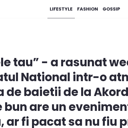
LIFESTYLE
FASHION
GOSSIP
le tau” - a rasunat w
atul National intr-o a
a de baietii de la Akor
e bun are un eveniment
 ar fi pacat sa nu fiu 