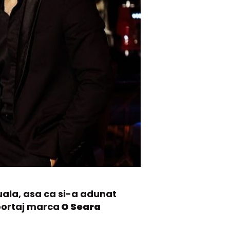
uala, asa ca si-a adunat
portaj marca
O Seara