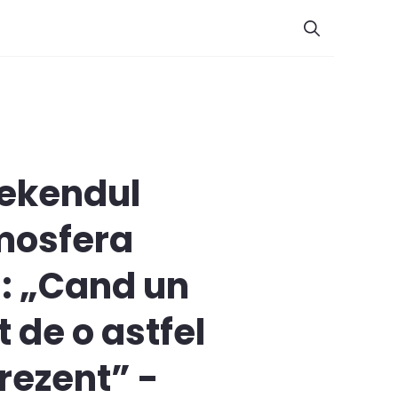
eekendul
tmosfera
d: „Cand un
 de o astfel
prezent” -