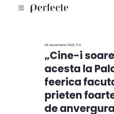
05 decembrie 2023, 11:11
„Cine-i soare
acesta la Pal
feerica facut
prieten foart
de anvergura,