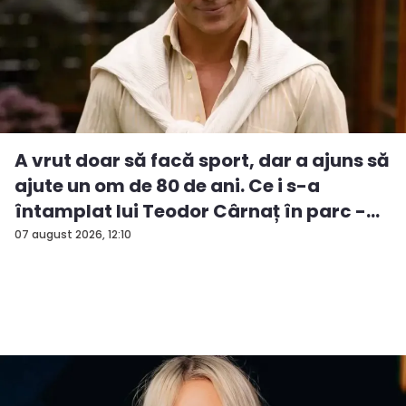
A vrut doar să facă sport, dar a ajuns să
ajute un om de 80 de ani. Ce i s-a
întamplat lui Teodor Cârnaț în parc -
V...
07 august 2026, 12:10