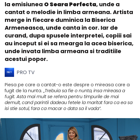
la emisiunea
O Seara Perfecta
, unde a
cantat o melodie in limba armeana. Artista
merge in fiecare duminica la Biserica
Armeneasca, unde canta in cor. Iar de
curand, dupa spusele interpretei, copiii sai
au inceput si ei sa mearga la acea biserica,
unde invata limba armeana si traditiile
acestui popor.
PRO TV
Piesa pe care a cantat-o este despre o mireasa care a
fugit de la nunta.
„Trebuia sa fie o nunta, insa mireasa a
fugit. Asta mai mult se refera pentru timpurile de mai
demult, cand parintii dadeau fetele la maritat fara ca ea sa
isi stie sotul, fara ca macar o data sa il vada”.