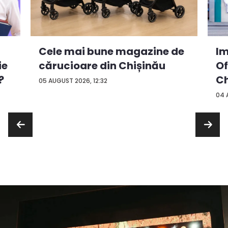
Cele mai bune magazine de
Im
ie
cărucioare din Chișinău
Of
?
Ch
05 AUGUST 2026, 12:32
04 