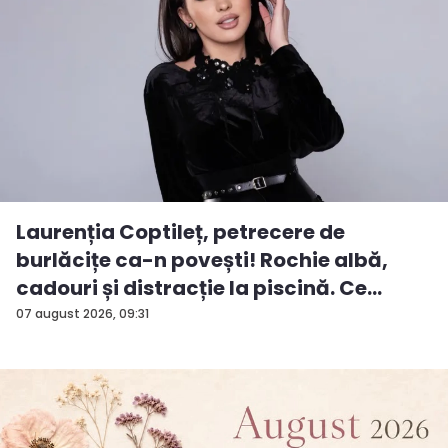
Laurenția Coptileț, petrecere de
burlăcițe ca-n povești! Rochie albă,
cadouri și distracție la piscină. Ce
surp...
07 august 2026, 09:31