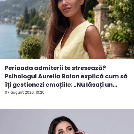
Perioada admiterii te stresează?
Psihologul Aurelia Balan explică cum să
îți gestionezi emoțiile: „Nu lăsați un
rezu...
07 august 2026, 10:20