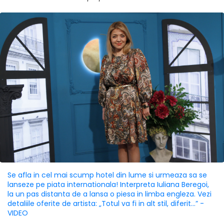
Se afla in cel mai scump hotel din lume si urmeaza sa se
lanseze pe piata internationala! Interpreta Iuliana Beregoi,
la un pas distanta de a lansa o piesa in limba engleza. Vezi
detaliile oferite de artista: „Totul va fi in alt stil, diferit...” -
VIDEO