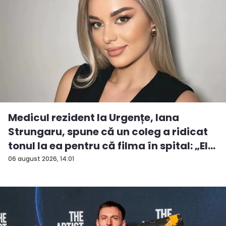
Medicul rezident la Urgențe, Iana
Strungaru, spune că un coleg a ridicat
tonul la ea pentru că filma în spital: „El
a...
06 august 2026, 14:01