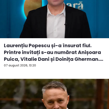
Laurențiu Popescu și-a însurat fiul.
Printre invitați s-au numărat Anișoara
Puica, Vitalie Dani și Doinița Gherman.
P...
07 august 2026, 13:20