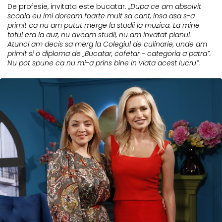
De profesie, invitata este bucatar.
„Dupa ce am absolvit
scoala eu imi doream foarte mult sa cant, insa asa s-a
primit ca nu am putut merge la studii la muzica. La mine
totul era la auz, nu aveam studii, nu am invatat pianul.
Atunci am decis sa merg la Colegiul de culinarie, unde am
primit si o diploma de „Bucatar, cofetar - categoria a patra”.
Nu pot spune ca nu mi-a prins bine in viata acest lucru”.