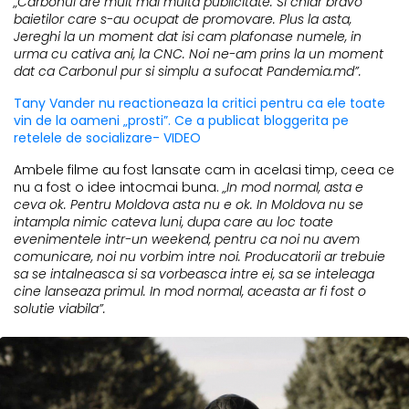
„Carbonul are mult mai multa publicitate. Si chiar bravo
baietilor care s-au ocupat de promovare. Plus la asta,
Jereghi la un moment dat isi cam plafonase numele, in
urma cu cativa ani, la CNC. Noi ne-am prins la un moment
dat ca Carbonul pur si simplu a sufocat Pandemia.md”.
Tany Vander nu reactioneaza la critici pentru ca ele toate
vin de la oameni „prosti”. Ce a publicat bloggerita pe
retelele de socializare- VIDEO
Ambele filme au fost lansate cam in acelasi timp, ceea ce
nu a fost o idee intocmai buna.
„In mod normal, asta e
ceva ok. Pentru Moldova asta nu e ok. In Moldova nu se
intampla nimic cateva luni, dupa care au loc toate
evenimentele intr-un weekend, pentru ca noi nu avem
comunicare, noi nu vorbim intre noi. Producatorii ar trebuie
sa se intalneasca si sa vorbeasca intre ei, sa se inteleaga
cine lanseaza primul. In mod normal, aceasta ar fi fost o
solutie viabila”.