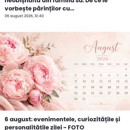
neobișnuită din familia sa. De ce le
vorbește părinților cu
„dumneavoastră...
06 august 2026, 10:40
6 august: evenimentele, curiozitățile și
personalitățile zilei - FOTO