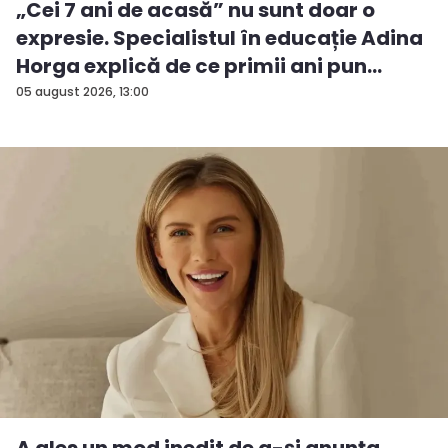
„Cei 7 ani de acasă” nu sunt doar o
expresie. Specialistul în educație Adina
Horga explică de ce primii ani pun
baze...
05 august 2026, 13:00
A ales un mod inedit de a-și anunța