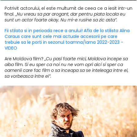
Potrivit actorului, el este multumit de ceea ce a iesit intr-un
final.
„Nu vreau sa par arogant, dar pentru piata locala eu
sunt un actor foarte okay. Nu mi-e rusine sa zic asta”.
Fii stilata si in perioada rece a anului! Afla de la stilista Alina
Caraus care sunt cele mai actuale accesorii pe care
trebuie sa le porti in sezonul toamna/iarna 2022-2023 -
VIDEO
Are Moldova film?
„Cu pasi foarte mici, Moldova incepe sa
aiba film. Si eu sper ca noi nu ne vom opri aici si sper ca
oamenii care fac film o sa inceapa sa se inteleaga intre ei,
sa vorbeasca intre ei”.