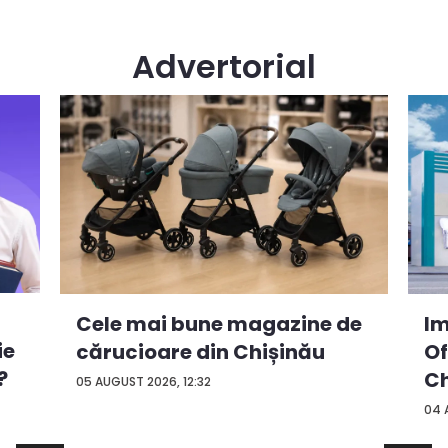
Advertorial
Cele mai bune magazine de
Im
ie
cărucioare din Chișinău
Of
?
Ch
05 AUGUST 2026, 12:32
04 