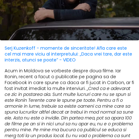
Serj Kuzenkoff - momente de sinceritate! Afla care este
cel mai mare viciu al interpretului: „Daca vrei tare, dar este
interzis, atunci se poate” - VIDEO
Acum in Moldova se vorbeste despre doua filme. Iar
Ronin, recent a facut o publicatie pe pagina sa de
Facebook in care spune ca daca ar fi jucat in Carbon, ar fi
fost invitat imediat la multe interviuri.
„Cred ca e adevarat
ce zic in postarea aia. Sunt multe lucruri care nu se spun si
este Ronin Terente care le spune pe toate. Pentru a fi o
armonie in lume, trebuie sa existe oameni ca mine care sa
spuna lucrurilor altfel decat ar trebui in mod normal sa sune
ele. Asta nu este o invidie. Din partea mea, pot sa apara 100
de filme pe an si in nici unul sa nu apar eu, nu e o problema
pentru mine. Pe mine ma bucura ca publicul se educa si
merg toti la un produs local. Eu nu vad o problema ca sunt