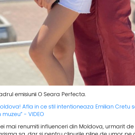
cadrul emisiunii O Seara Perfecta.
ldova! Afla in ce stil intentioneaza Emilian Cretu 
n muzeu” - VIDEO
cei mai renumiti influenceri din Moldova, urmarit d
risma sa, dar si pentru clipurile pline de umor pe 