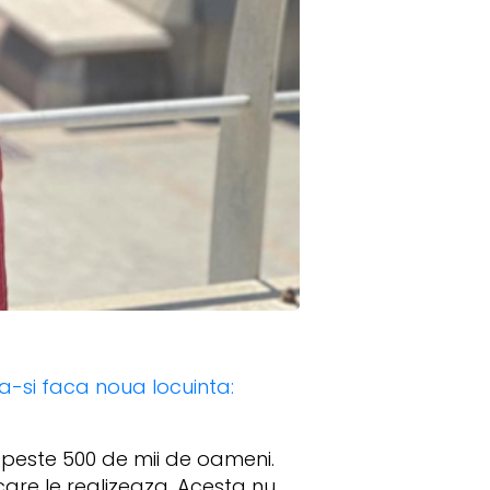
sa-si faca noua locuinta:
e peste 500 de mii de oameni.
care le realizeaza. Acesta nu