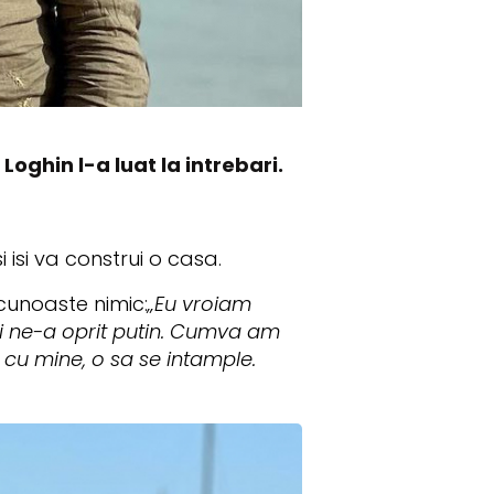
Loghin l-a luat la intrebari.
i isi va construi o casa.
cunoaste nimic:
„Eu vroiam
oi ne-a oprit putin. Cumva am
cu mine, o sa se intample.