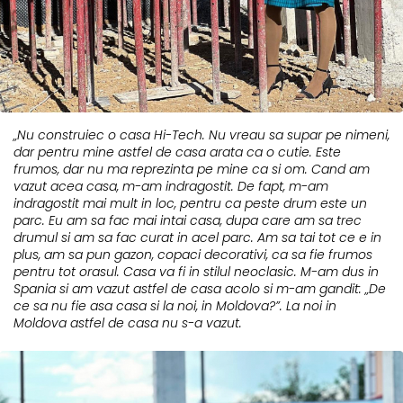
„Nu construiec o casa Hi-Tech. Nu vreau sa supar pe nimeni,
dar pentru mine astfel de casa arata ca o cutie. Este
frumos, dar nu ma reprezinta pe mine ca si om. Cand am
vazut acea casa, m-am indragostit. De fapt, m-am
indragostit mai mult in loc, pentru ca peste drum este un
parc. Eu am sa fac mai intai casa, dupa care am sa trec
drumul si am sa fac curat in acel parc. Am sa tai tot ce e in
plus, am sa pun gazon, copaci decorativi, ca sa fie frumos
pentru tot orasul. Casa va fi in stilul neoclasic. M-am dus in
Spania si am vazut astfel de casa acolo si m-am gandit: „De
ce sa nu fie asa casa si la noi, in Moldova?”. La noi in
Moldova astfel de casa nu s-a vazut.