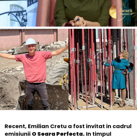
Recent, Emilian Cretu a fost invitat in cadrul
emisiunii
O Seara Perfecta.
In timpul