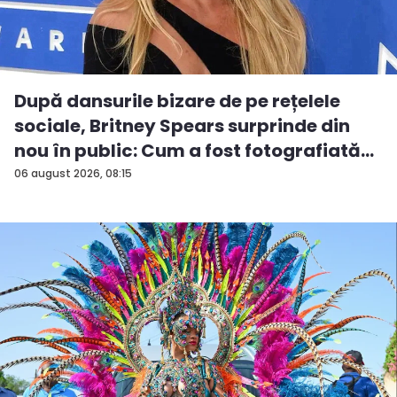
După dansurile bizare de pe rețelele
sociale, Britney Spears surprinde din
nou în public: Cum a fost fotografiată
î...
06 august 2026, 08:15