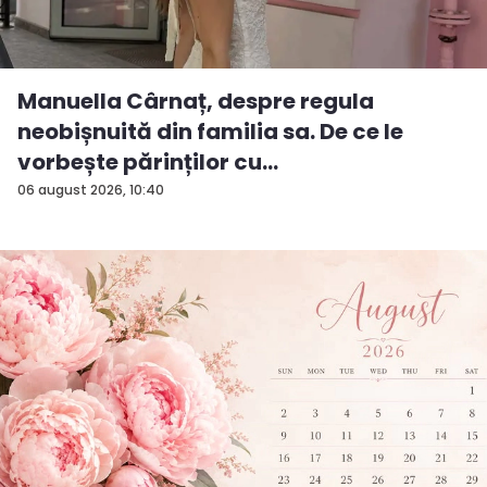
Manuella Cârnaț, despre regula
neobișnuită din familia sa. De ce le
vorbește părinților cu
„dumneavoastră...
06 august 2026, 10:40