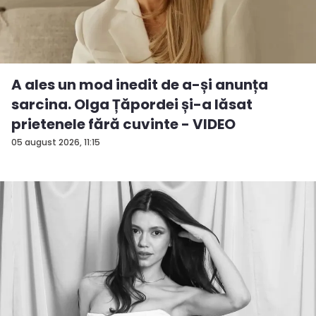
A ales un mod inedit de a-și anunța
sarcina. Olga Țăpordei și-a lăsat
prietenele fără cuvinte - VIDEO
05 august 2026, 11:15