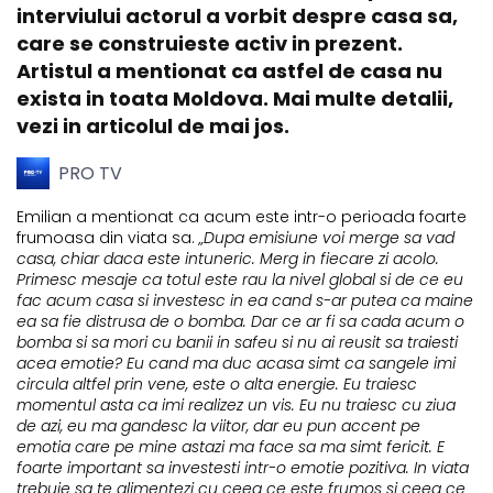
interviului actorul a vorbit despre casa sa,
care se construieste activ in prezent.
Artistul a mentionat ca astfel de casa nu
exista in toata Moldova. Mai multe detalii,
vezi in articolul de mai jos.
PRO TV
Emilian a mentionat ca acum este intr-o perioada foarte
frumoasa din viata sa.
„Dupa emisiune voi merge sa vad
casa, chiar daca este intuneric. Merg in fiecare zi acolo.
Primesc mesaje ca totul este rau la nivel global si de ce eu
fac acum casa si investesc in ea cand s-ar putea ca maine
ea sa fie distrusa de o bomba. Dar ce ar fi sa cada acum o
bomba si sa mori cu banii in safeu si nu ai reusit sa traiesti
acea emotie? Eu cand ma duc acasa simt ca sangele imi
circula altfel prin vene, este o alta energie. Eu traiesc
momentul asta ca imi realizez un vis. Eu nu traiesc cu ziua
de azi, eu ma gandesc la viitor, dar eu pun accent pe
emotia care pe mine astazi ma face sa ma simt fericit. E
foarte important sa investesti intr-o emotie pozitiva. In viata
trebuie sa te alimentezi cu ceea ce este frumos si ceea ce