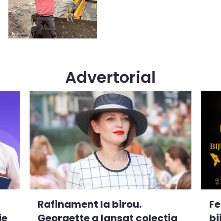
Advertorial
Rafinament la birou.
Fe
ie
Georgette a lansat colecția
bi