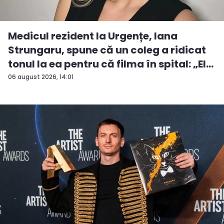
Medicul rezident la Urgențe, Iana
Strungaru, spune că un coleg a ridicat
tonul la ea pentru că filma în spital: „El
a...
06 august 2026, 14:01