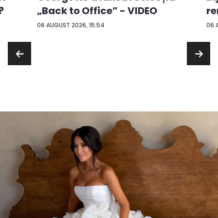
?
„Back to Office” - VIDEO
re
...
06 AUGUST 2026, 15:54
06 