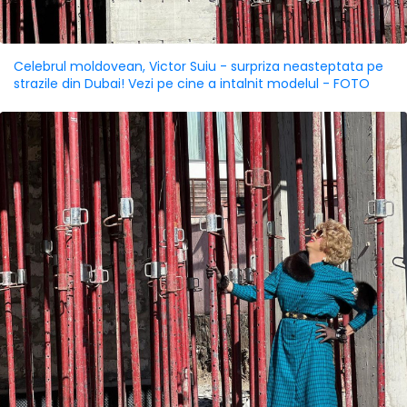
Celebrul moldovean, Victor Suiu - surpriza neasteptata pe
strazile din Dubai! Vezi pe cine a intalnit modelul - FOTO