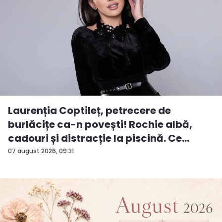
Laurenția Coptileț, petrecere de
burlăcițe ca-n povești! Rochie albă,
cadouri și distracție la piscină. Ce
surp...
07 august 2026, 09:31