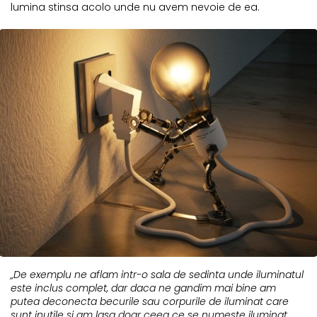
lumina stinsa acolo unde nu avem nevoie de ea.
„De exemplu ne aflam intr-o sala de sedinta unde iluminatul
este inclus complet, dar daca ne gandim mai bine am
putea deconecta becurile sau corpurile de iluminat care
sunt inutile si am lasa doar ceea ce se numeste iluminat