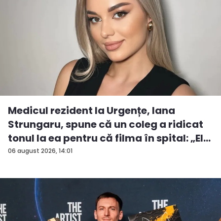
Medicul rezident la Urgențe, Iana
Strungaru, spune că un coleg a ridicat
tonul la ea pentru că filma în spital: „El
a...
06 august 2026, 14:01