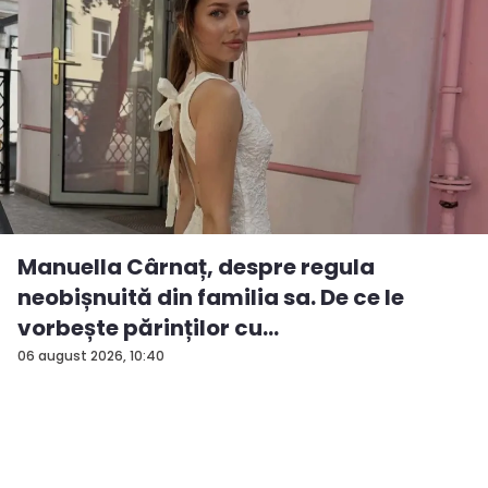
Manuella Cârnaț, despre regula
neobișnuită din familia sa. De ce le
vorbește părinților cu
„dumneavoastră...
06 august 2026, 10:40