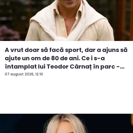
A vrut doar să facă sport, dar a ajuns să
ajute un om de 80 de ani. Ce i s-a
întamplat lui Teodor Cârnaț în parc -
V...
07 august 2026, 12:10