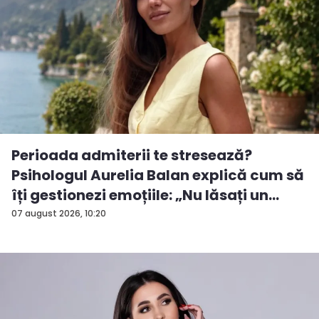
Perioada admiterii te stresează?
Psihologul Aurelia Balan explică cum să
îți gestionezi emoțiile: „Nu lăsați un
rezu...
07 august 2026, 10:20