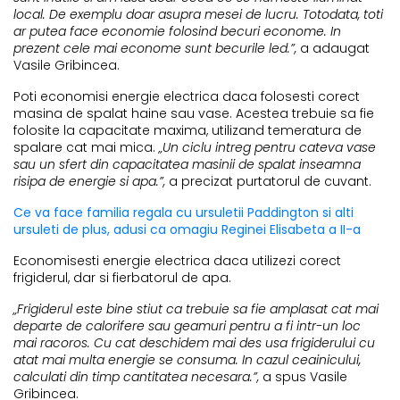
local. De exemplu doar asupra mesei de lucru. Totodata, toti
ar putea face economie folosind becuri econome. In
prezent cele mai econome sunt becurile led.”,
a adaugat
Vasile Gribincea.
Poti economisi energie electrica daca folosesti corect
masina de spalat haine sau vase. Acestea trebuie sa fie
folosite la capacitate maxima, utilizand temeratura de
spalare cat mai mica.
„Un ciclu intreg pentru cateva vase
sau un sfert din capacitatea masinii de spalat inseamna
risipa de energie si apa.”,
a precizat purtatorul de cuvant.
Ce va face familia regala cu ursuletii Paddington si alti
ursuleti de plus, adusi ca omagiu Reginei Elisabeta a II-a
Economisesti energie electrica daca utilizezi corect
frigiderul, dar si fierbatorul de apa.
„Frigiderul este bine stiut ca trebuie sa fie amplasat cat mai
departe de calorifere sau geamuri pentru a fi intr-un loc
mai racoros. Cu cat deschidem mai des usa frigiderului cu
atat mai multa energie se consuma. In cazul ceainicului,
calculati din timp cantitatea necesara.”,
a spus Vasile
Gribincea.