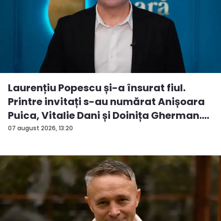
Laurențiu Popescu și-a însurat fiul.
Printre invitați s-au numărat Anișoara
Puica, Vitalie Dani și Doinița Gherman.
P...
07 august 2026, 13:20