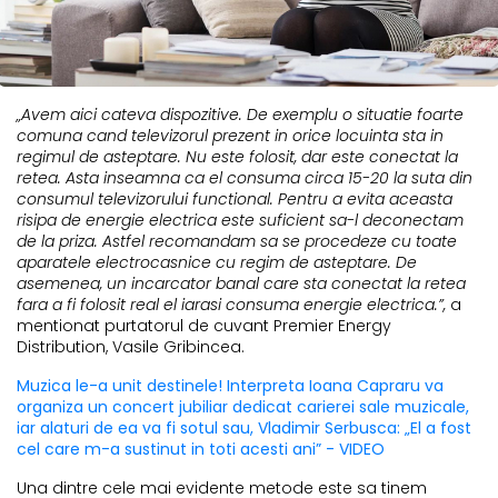
„Avem aici cateva dispozitive. De exemplu o situatie foarte
comuna cand televizorul prezent in orice locuinta sta in
regimul de asteptare. Nu este folosit, dar este conectat la
retea. Asta inseamna ca el consuma circa 15-20 la suta din
consumul televizorului functional. Pentru a evita aceasta
risipa de energie electrica este suficient sa-l deconectam
de la priza. Astfel recomandam sa se procedeze cu toate
aparatele electrocasnice cu regim de asteptare. De
asemenea, un incarcator banal care sta conectat la retea
fara a fi folosit real el iarasi consuma energie electrica.”,
a
mentionat purtatorul de cuvant Premier Energy
Distribution, Vasile Gribincea.
Muzica le-a unit destinele! Interpreta Ioana Capraru va
organiza un concert jubiliar dedicat carierei sale muzicale,
iar alaturi de ea va fi sotul sau, Vladimir Serbusca: „El a fost
cel care m-a sustinut in toti acesti ani” - VIDEO
Una dintre cele mai evidente metode este sa tinem