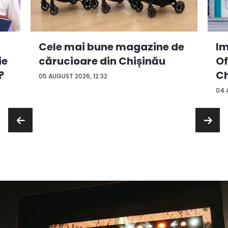
Cele mai bune magazine de
Im
ie
cărucioare din Chișinău
Of
?
Ch
05 AUGUST 2026, 12:32
04 