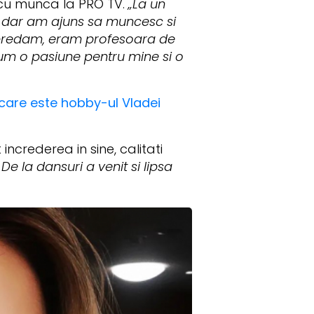
or cu munca la PRO TV.
„La un
, dar am ajuns sa muncesc si
 predam, eram profesoara de
cum o pasiune pentru mine si o
a care este hobby-ul Vladei
ncrederea in sine, calitati
e la dansuri a venit si lipsa