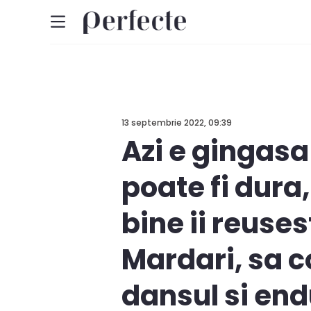
13 septembrie 2022, 09:39
Azi e gingasa
poate fi dura,
bine ii reuse
Mardari, sa c
dansul si end