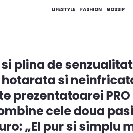
LIFESTYLE
FASHION
GOSSIP
 si plina de senzualita
 hotarata si neinfricat
ste prezentatoarei PRO
ombine cele doua pasiu
uro: „El pur si simplu 