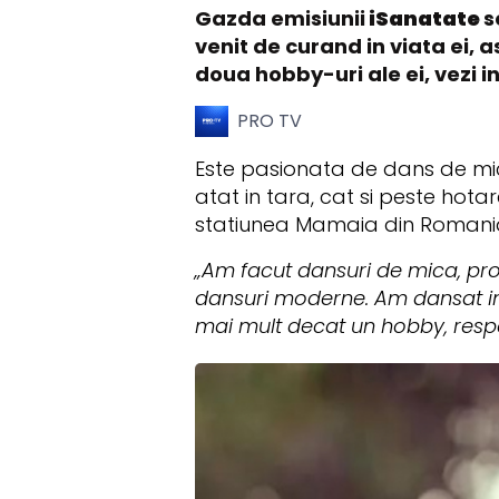
Gazda emisiunii
iSanatate
s
venit de curand in viata ei, 
doua hobby-uri ale ei, vezi 
PRO TV
Este pasionata de dans de mic
atat in tara, cat si peste hota
statiunea Mamaia din Romania, 
„Am facut dansuri de mica, pro
dansuri moderne. Am dansat in 
mai mult decat un hobby, respe