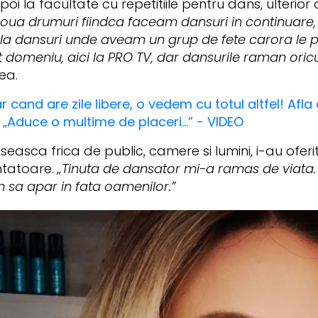
apoi la facultate cu repetitiile pentru dans, ulteri
oua drumuri fiindca faceam dansuri in continuare
 la dansuri unde aveam un grup de fete carora le
lt domeniu, aici la PRO TV, dar dansurile raman ori
ea.
r cand are zile libere, o vedem cu totul altfel! Afl
: „Aduce o multime de placeri...” - VIDEO
asca frica de public, camere si lumini, i-au oferit i
ntatoare.
„Tinuta de dansator mi-a ramas de viata. D
em sa apar in fata oamenilor.”