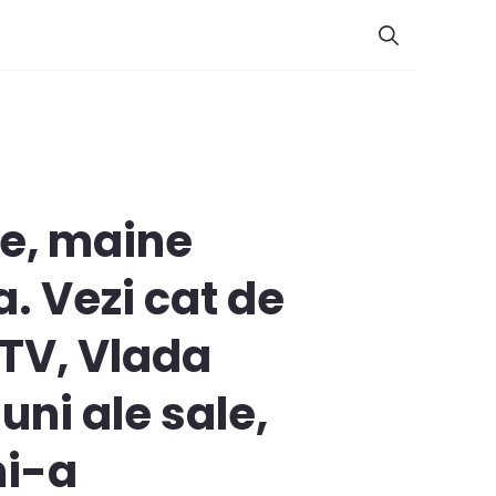
te, maine
a. Vezi cat de
 TV, Vlada
ni ale sale,
mi-a