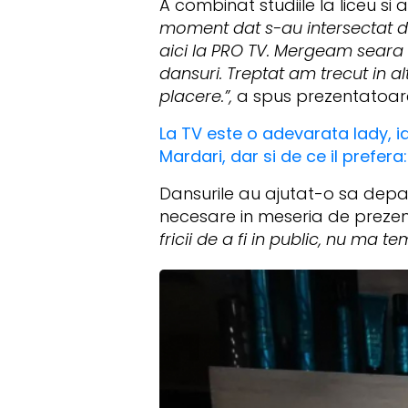
A combinat studiile la liceu si 
moment dat s-au intersectat d
aici la PRO TV. Mergeam seara
dansuri. Treptat am trecut in a
placere.”,
a spus prezentatoar
La TV este o adevarata lady, ia
Mardari, dar si de ce il prefera
Dansurile au ajutat-o sa depase
necesare in meseria de preze
fricii de a fi in public, nu ma t