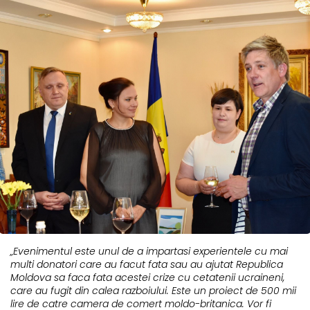
„Evenimentul este unul de a impartasi experientele cu mai
multi donatori care au facut fata sau au ajutat Republica
Moldova sa faca fata acestei crize cu cetatenii ucraineni,
care au fugit din calea razboiului. Este un proiect de 500 mii
lire de catre camera de comert moldo-britanica. Vor fi