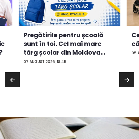
Ce
Pregătirile pentru școală
ie
că
sunt în toi. Cel mai mare
?
târg școlar din Moldova
05 
con...
07 AUGUST 2026, 18:45