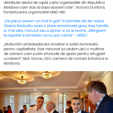
distribuite destul de rapid, catre organizatiile din Republica
Moldova care stau la baza acestei crize”,
Victoria Dunford,
fondatoarea organizatiei MAD-AID.
„De parca aveam un nod in gat!” In primele zile de razboi,
Violeta Botezatu avea o stare emotionala grea, insa familia
si, mai ales, micutul sau a ajutat-o sa isi revina: „Mergeam
la repetitii si simteam ca nu pot canta” - VIDEO
„Multumim ambasadorului Ucrainei si sotiei dumnealui
pentru ospitalitate. Este minunat sa vedem aici o multime
de oameni care sustin eforturile de ajutor pentru refugiatii
ucraineni”,
Nick Grove, CEO camera de comert britanica in
Moldova.