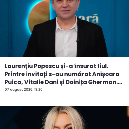
Laurențiu Popescu și-a însurat fiul.
Printre invitați s-au numărat Anișoara
Puica, Vitalie Dani și Doinița Gherman.
P...
07 august 2026, 13:20