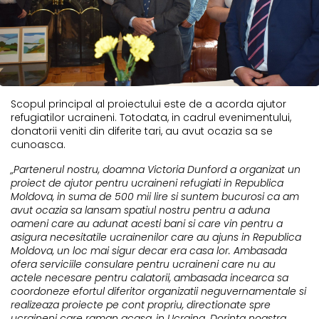
Scopul principal al proiectului este de a acorda ajutor
refugiatilor ucraineni. Totodata, in cadrul evenimentului,
donatorii veniti din diferite tari, au avut ocazia sa se
cunoasca.
„Partenerul nostru, doamna Victoria Dunford a organizat un
proiect de ajutor pentru ucraineni refugiati in Republica
Moldova, in suma de 500 mii lire si suntem bucurosi ca am
avut ocazia sa lansam spatiul nostru pentru a aduna
oameni care au adunat acesti bani si care vin pentru a
asigura necesitatile ucrainenilor care au ajuns in Republica
Moldova, un loc mai sigur decar era casa lor. Ambasada
ofera serviciile consulare pentru ucraineni care nu au
actele necesare pentru calatorii, ambasada incearca sa
coordoneze efortul diferitor organizatii neguvernamentale si
realizeaza proiecte pe cont propriu, directionate spre
ucraineni care raman acasa, in Ucraina. Dorinta noastra