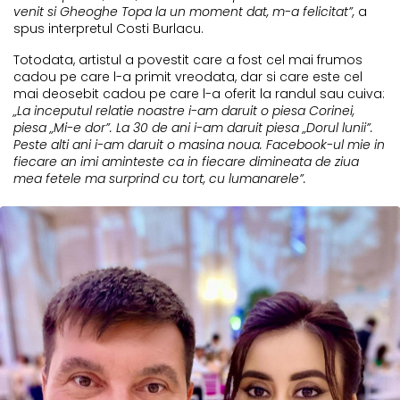
venit si Gheoghe Topa la un moment dat, m-a felicitat”,
a
spus interpretul Costi Burlacu.
Totodata, artistul a povestit care a fost cel mai frumos
cadou pe care l-a primit vreodata, dar si care este cel
mai deosebit cadou pe care l-a oferit la randul sau cuiva:
„La inceputul relatie noastre i-am daruit o piesa Corinei,
piesa „Mi-e dor”. La 30 de ani i-am daruit piesa „Dorul lunii”.
Peste alti ani i-am daruit o masina noua. Facebook-ul mie in
fiecare an imi aminteste ca in fiecare dimineata de ziua
mea fetele ma surprind cu tort, cu lumanarele”.