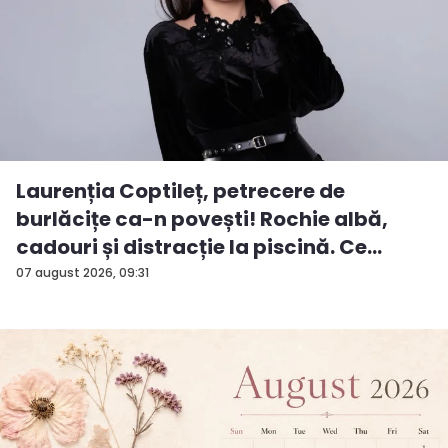
Laurenția Coptileț, petrecere de
burlăcițe ca-n povești! Rochie albă,
cadouri și distracție la piscină. Ce
surp...
07 august 2026, 09:31