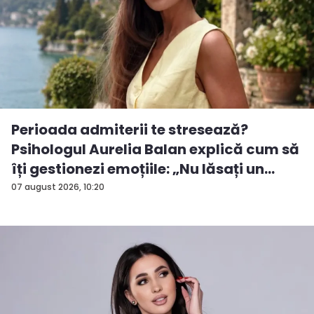
Perioada admiterii te stresează?
Psihologul Aurelia Balan explică cum să
îți gestionezi emoțiile: „Nu lăsați un
rezu...
07 august 2026, 10:20