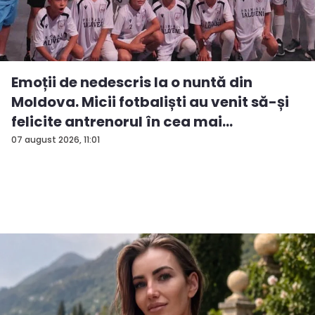
Emoții de nedescris la o nuntă din
Moldova. Micii fotbaliști au venit să-și
felicite antrenorul în cea mai
importan...
07 august 2026, 11:01