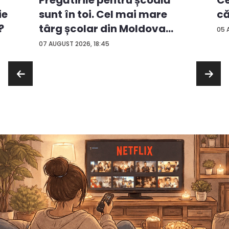
Ce
Pregătirile pentru școală
ie
că
sunt în toi. Cel mai mare
?
târg școlar din Moldova
05 
con...
07 AUGUST 2026, 18:45