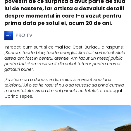
povestit de ce surpriza a avut parte de ziua
lui de nastere, iar artista a dezvaluit detalii
despre momentul in care l-a vazut pentru
prima data pe sotul ei, acum 20 de ani.
PRO TV
Intrebati cum sunt si ce mai fac, Costi Burlacu a raspuns:
„Suntem foarte bine, foarte energici. Am fost sarbatorit zilele
astea, am fost in centrul atentie. Am facut un mesaj public
pentru toti si am multumit din suflet tuturor pentru urari si
ganduri bune”.
„Eu stiam ca a doua zi e duminica si e exact ziua lui si
telefonul lui o sa fie rosu si nu o sa reusesc sa prind cumva
momentul. Am zis sa fim noi primele cu fetele”,
a adaugat
Corina Tepes.