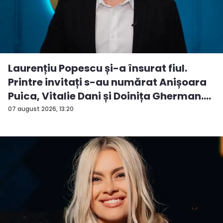
Laurențiu Popescu și-a însurat fiul.
Printre invitați s-au numărat Anișoara
Puica, Vitalie Dani și Doinița Gherman.
P...
07 august 2026, 13:20