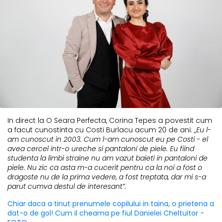
In direct la O Seara Perfecta, Corina Tepes a povestit cum
a facut cunostinta cu Costi Burlacu acum 20 de ani:
„Eu l-
am cunoscut in 2003. Cum l-am cunoscut eu pe Costi - el
avea cercel intr-o ureche si pantaloni de piele. Eu fiind
studenta la limbi straine nu am vazut baieti in pantaloni de
piele. Nu zic ca asta m-a cucerit pentru ca la noi a fost o
dragoste nu de la prima vedere, a fost treptata, dar mi s-a
parut cumva destul de interesant”.
Chiar daca a tinut prenumele copilului in taina, o prietena a
dat-o de gol! Cum il cheama pe fiul Danielei Cheltuitor -