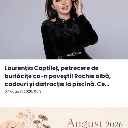
Laurenția Coptileț, petrecere de
burlăcițe ca-n povești! Rochie albă,
cadouri și distracție la piscină. Ce
surp...
07 august 2026, 09:31