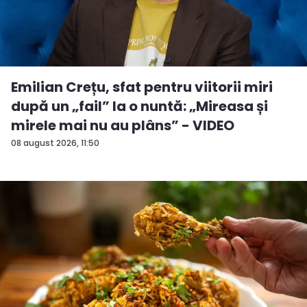
Emilian Crețu, sfat pentru viitorii miri
după un „fail” la o nuntă: „Mireasa și
mirele mai nu au plâns” - VIDEO
08 august 2026, 11:50