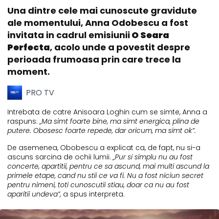
Una dintre cele mai cunoscute gravidute
ale momentului, Anna Odobescu a fost
invitata in cadrul emisiunii
O Seara
Perfecta
, acolo unde a povestit despre
perioada frumoasa prin care trece la
moment.
PRO TV
Intrebata de catre Anisoara Loghin cum se simte, Anna a
raspuns:
„Ma simt foarte bine, ma simt energica, plina de
putere. Obosesc foarte repede, dar oricum, ma simt ok”.
De asemenea, Obobescu a explicat ca, de fapt, nu si-a
ascuns sarcina de ochii lumii.
„Pur si simplu nu au fost
concerte, apartitii, pentru ce sa ascund, mai multi ascund la
primele etape, cand nu stii ce va fi. Nu a fost niciun secret
pentru nimeni, toti cunoscutii stiau, doar ca nu au fost
aparitii undeva”,
a spus interpreta.