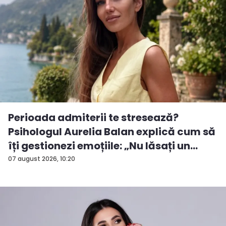
Perioada admiterii te stresează?
Psihologul Aurelia Balan explică cum să
îți gestionezi emoțiile: „Nu lăsați un
rezu...
07 august 2026, 10:20