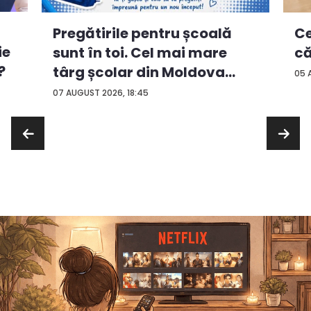
Ce
Pregătirile pentru școală
ie
că
sunt în toi. Cel mai mare
?
târg școlar din Moldova
05 
con...
07 AUGUST 2026, 18:45