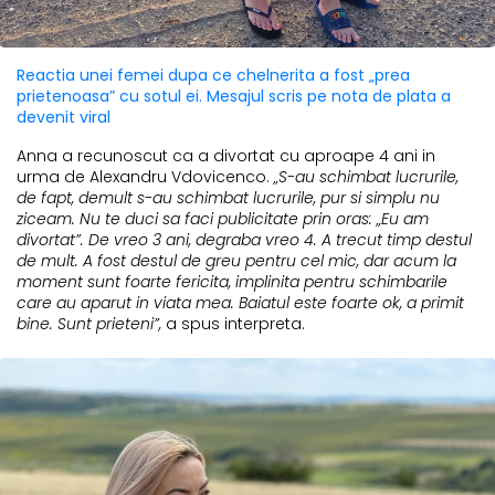
Reactia unei femei dupa ce chelnerita a fost „prea
prietenoasa” cu sotul ei. Mesajul scris pe nota de plata a
devenit viral
Anna a recunoscut ca a divortat cu aproape 4 ani in
urma de Alexandru Vdovicenco.
„S-au schimbat lucrurile,
de fapt, demult s-au schimbat lucrurile, pur si simplu nu
ziceam. Nu te duci sa faci publicitate prin oras: „Eu am
divortat”. De vreo 3 ani, degraba vreo 4. A trecut timp destul
de mult. A fost destul de greu pentru cel mic, dar acum la
moment sunt foarte fericita, implinita pentru schimbarile
care au aparut in viata mea. Baiatul este foarte ok, a primit
bine. Sunt prieteni”,
a spus interpreta.