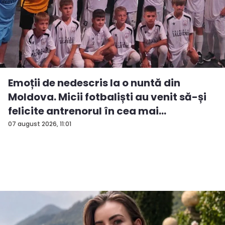
Emoții de nedescris la o nuntă din
Moldova. Micii fotbaliști au venit să-și
felicite antrenorul în cea mai
importan...
07 august 2026, 11:01