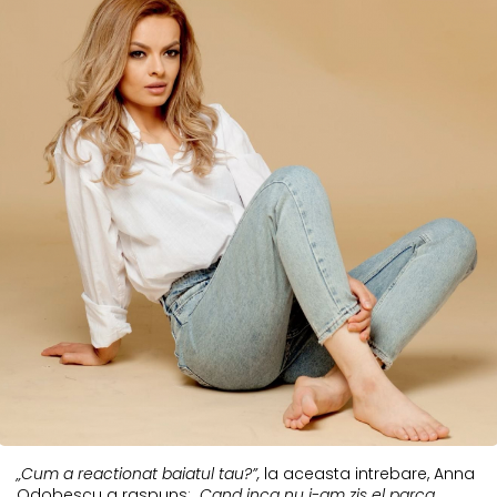
„Cum a reactionat baiatul tau?”,
la aceasta intrebare, Anna
Odobescu a raspuns:
„Cand inca nu i-am zis el parca