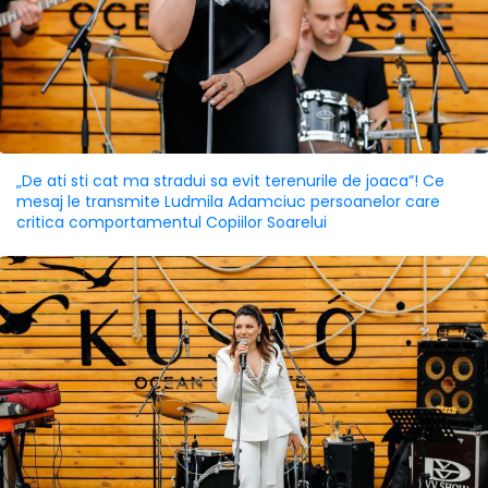
„De ati sti cat ma stradui sa evit terenurile de joaca”! Ce
mesaj le transmite Ludmila Adamciuc persoanelor care
critica comportamentul Copiilor Soarelui