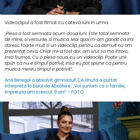
Videoclipul a fost filmat cu cateva luni in urma.
„Piesa a fost semnata acum doua luni. Este total semnata
de mine, si versurile, si muzica. Mai apoi m-am gandit ca imi
doresc foarte mult si un videoclip, pentru ca demult nu am
prezentat ceva. Chiar mi-a fost dor, am vrut sa ma intorc,
insa frumos. Cu o piesa noua, cu un videoclip. Poate unii
spun ca nu e timpul potrivit, insa eu pot spune ca pentru
muzica mereu timpul e potrivit”.
Ana Beregoi a absolvit gimnaziul! Ce tinuta a purtat
interpreta la balul de Absolvire: „Voi sunteti ca o familie,
impreuna am crescut 9 ani” - FOTO