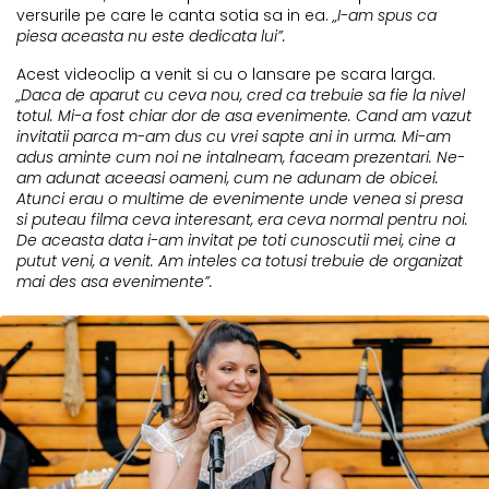
versurile pe care le canta sotia sa in ea.
„I-am spus ca
piesa aceasta nu este dedicata lui”.
Acest videoclip a venit si cu o lansare pe scara larga.
„Daca de aparut cu ceva nou, cred ca trebuie sa fie la nivel
totul. Mi-a fost chiar dor de asa evenimente. Cand am vazut
invitatii parca m-am dus cu vrei sapte ani in urma. Mi-am
adus aminte cum noi ne intalneam, faceam prezentari. Ne-
am adunat aceeasi oameni, cum ne adunam de obicei.
Atunci erau o multime de evenimente unde venea si presa
si puteau filma ceva interesant, era ceva normal pentru noi.
De aceasta data i-am invitat pe toti cunoscutii mei, cine a
putut veni, a venit. Am inteles ca totusi trebuie de organizat
mai des asa evenimente”.