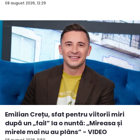
ac...
08 august 2026, 12:29
Emilian Crețu, sfat pentru viitorii miri
după un „fail” la o nuntă: „Mireasa și
mirele mai nu au plâns” - VIDEO
08 august 2026, 11:50