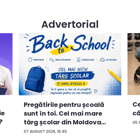
Advertorial
Ce
Pregătirile pentru școală
ie
că
sunt în toi. Cel mai mare
?
târg școlar din Moldova
05 
con...
07 AUGUST 2026, 18:45