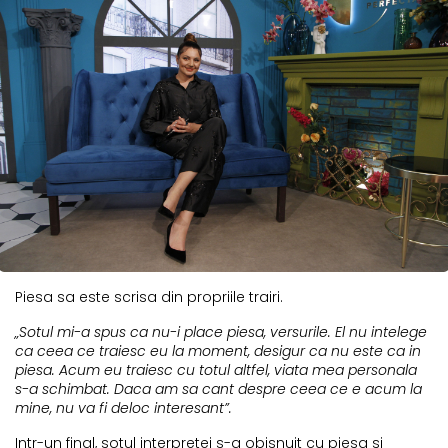
Piesa sa este scrisa din propriile trairi.
„Sotul mi-a spus ca nu-i place piesa, versurile. El nu intelege
ca ceea ce traiesc eu la moment, desigur ca nu este ca in
piesa. Acum eu traiesc cu totul altfel, viata mea personala
s-a schimbat. Daca am sa cant despre ceea ce e acum la
mine, nu va fi deloc interesant”.
Intr-un final, sotul interpretei s-a obisnuit cu piesa si