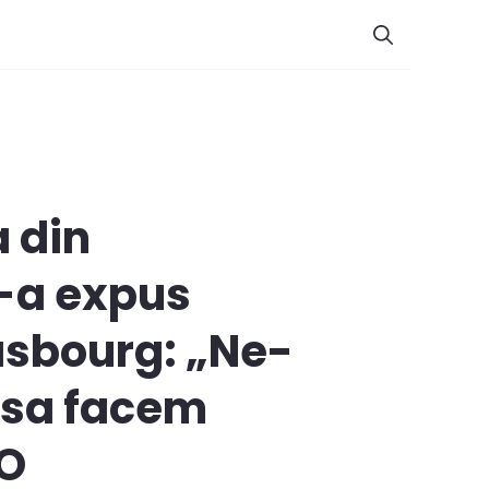
a din
i-a expus
rasbourg: „Ne-
i sa facem
EO