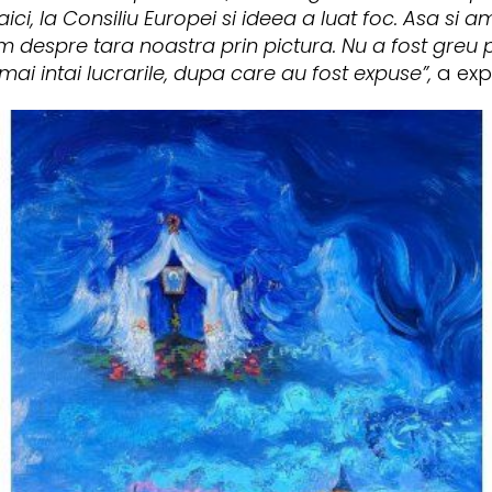
i, la Consiliu Europei si ideea a luat foc. Asa si am 
 despre tara noastra prin pictura. Nu a fost greu
 mai intai lucrarile, dupa care au fost expuse”,
a exp