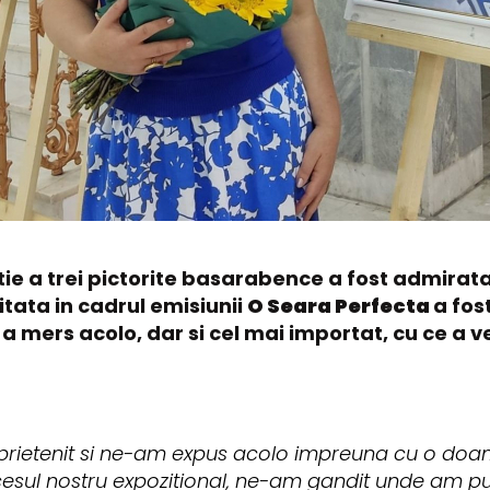
ie a trei pictorite basarabence a fost admirata 
itata in cadrul emisiunii
O Seara Perfecta
a fos
a mers acolo, dar si cel mai importat, cu ce a ve
imprietenit si ne-am expus acolo impreuna cu o doa
sul nostru expozitional, ne-am gandit unde am p