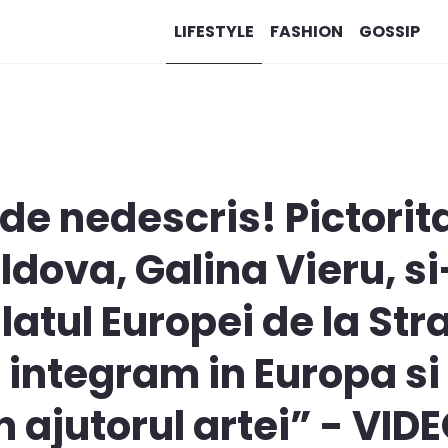
LIFESTYLE
FASHION
GOSSIP
 de nedescris! Pictorit
dova, Galina Vieru, s
alatul Europei de la St
 integram in Europa s
n ajutorul artei” - VID