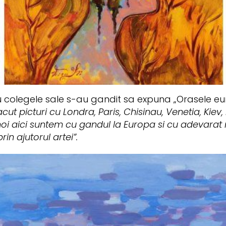
 cu colegele sale s-au gandit sa expuna „Orasele e
cut picturi cu Londra, Paris, Chisinau, Venetia, Kiev
noi aici suntem cu gandul la Europa si cu adevarat
in ajutorul artei”.