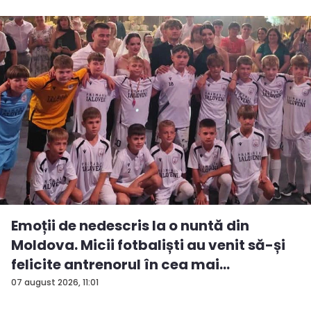
Emoții de nedescris la o nuntă din
Moldova. Micii fotbaliști au venit să-și
felicite antrenorul în cea mai
importan...
07 august 2026, 11:01