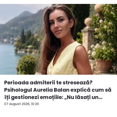
Perioada admiterii te stresează?
Psihologul Aurelia Balan explică cum să
îți gestionezi emoțiile: „Nu lăsați un
rezu...
07 august 2026, 10:20