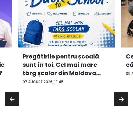
Ce
Pregătirile pentru școală
ie
că
sunt în toi. Cel mai mare
?
târg școlar din Moldova
05 
con...
07 AUGUST 2026, 18:45