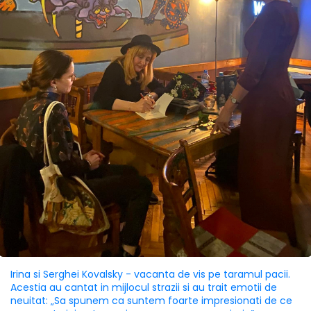
Irina si Serghei Kovalsky - vacanta de vis pe taramul pacii.
Acestia au cantat in mijlocul strazii si au trait emotii de
neuitat: „Sa spunem ca suntem foarte impresionati de ce