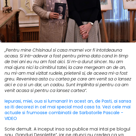
„Pentru mine Chisinaul si casa mamei vor fi intotdeauna
acasa. Si intr-adevar a fost pentru prima data cand in timp
de trei ani eu nu am fost aici. Si m-a durut sincer. Nu am
mai ajuns nici la cimitirul tatei, la care mergeam an de an,
nu mi-am mai vizitat rudele, prietenii si, de aceea mi-a fost
greu. Revenirea asta cu cartea pe care am venit sa o lansez
aici e ca si un dar, un cadou. Sunt implinita si pentru ca am
venit acasa si pentru ca lansez cartea”.
Iepurasi, miei, oua si lumanari! In acest an, de Pasti, ai sansa
sa iti decorezi in cel mai special mod casa ta. Vezi cele mai
actuale si frumoase combinatii de Sarbatorile Pascale -
VIDEO
Scrie demult. A inceput insa sa publice mai intai pe blogul
sau „Ganduri Despletite”, iar pe atunci nu credea ca va