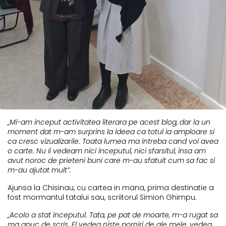
„Mi-am inceput activitatea literara pe acest blog, dar la un
moment dat m-am surprins la ideea ca totul ia amploare si
ca cresc vizualizarile. Toata lumea ma intreba cand voi avea
o carte. Nu ii vedeam nici inceputul, nici sfarsitul, insa am
avut noroc de prieteni buni care m-au sfatuit cum sa fac si
m-au ajutat mult”.
Ajunsa la Chisinau, cu cartea in mana, prima destinatie a
fost mormantul tatalui sau, scriitorul Simion Ghimpu.
„Acolo a stat inceputul. Tata, pe pat de moarte, m-a rugat sa
ma apuc de scris. El vedea niste porniri de ale mele, vedea