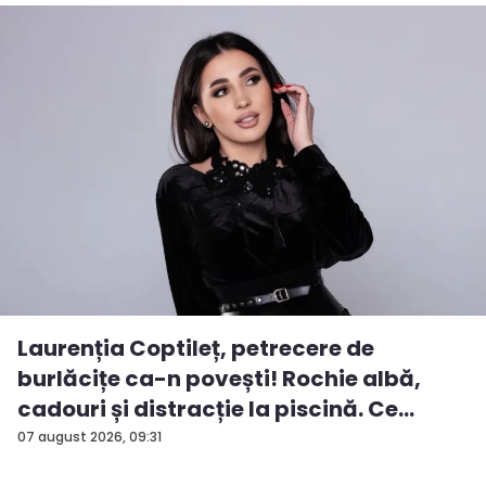
Laurenția Coptileț, petrecere de
burlăcițe ca-n povești! Rochie albă,
cadouri și distracție la piscină. Ce
surp...
07 august 2026, 09:31