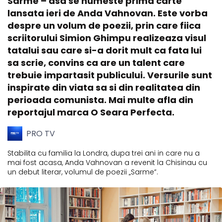
Sarme – asa se numeste prima carte
lansata ieri de Anda Vahnovan. Este vorba
despre un volum de poezii, prin care fiica
scriitorului Simion Ghimpu realizeaza visul
tatalui sau care si-a dorit mult ca fata lui
sa scrie, convins ca are un talent care
trebuie impartasit publicului. Versurile sunt
inspirate din viata sa si din realitatea din
perioada comunista. Mai multe afla din
reportajul marca O Seara Perfecta.
PRO TV
Stabilita cu familia la Londra, dupa trei ani in care nu a
mai fost acasa, Anda Vahnovan a revenit la Chisinau cu
un debut literar, volumul de poezii „Sarme”.