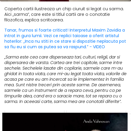
Coperta cartii ilustreaza un chip ciuruit si legat cu sarma.
Aici „sarma”, care este si titlul cartii are o conotatie
filozofica, explica scriitoarea.
Tanar, frumos si foarte criticat! Interpretul Maxim Zavidia a
intrat in gura lumii. Vezi ce replici taioase a oferit artistul
haterilor: „Inca nu stiti in ce stare si dispozitie neplacuta pot
sa fiu eu si cum as putea sa va raspund.” - VIDEO
„Sarma este cea care disperseaza tari, culturi, religii, dar si
dispersarea de varsta. Cartea are trei capitole, sarme intre
sechele. Sechelele lasate din copilarie, sarmele care m-au
ghidat in toata viata, care mi-au legat toata viata, valorile de
acasa pe care eu am incercat sa le implementez in familia
mea. Sunt nistre treceri prin aceste sarme. De asemenea,
sarmele ca un instrument de a repara ceva, pentru ca pe
timpurile alea, cand era o saracie mare, tot se repara cu o
sarma. In aceeasi carte, sarma mea are conotatii diferite”.